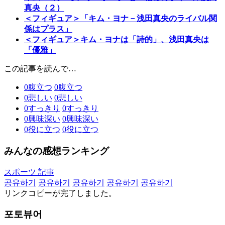
真央（２）
＜フィギュア＞「キム・ヨナ－浅田真央のライバル関
係はプラス」
＜フィギュア＞キム・ヨナは「詩的」、浅田真央は
「優雅」
この記事を読んで…
0
腹立つ
0
腹立つ
0
悲しい
0
悲しい
0
すっきり
0
すっきり
0
興味深い
0
興味深い
0
役に立つ
0
役に立つ
みんなの感想ランキング
スポーツ 記事
공유하기
공유하기
공유하기
공유하기
공유하기
リンクコピーが完了しました。
포토뷰어