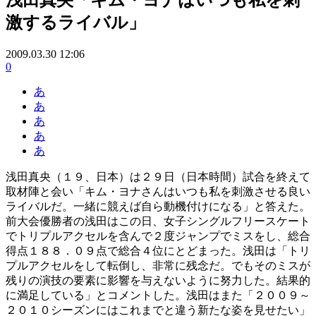
激するライバル」
2009.03.30 12:06
0
あ
あ
あ
あ
あ
浅田真央（１９、日本）は２９日（日本時間）試合を終えて
取材陣と会い「キム・ヨナさんはいつも私を刺激させる良い
ライバルだ。一緒に競えば自ら動機付けになる」と答えた。
前大会優勝者の浅田はこの日、女子シングルフリースケート
でトリプルアクセルを含んで２度ジャンプでミスをし、総合
得点１８８．０９点で総合４位にとどまった。浅田は「トリ
プルアクセルをして転倒し、非常に残念だ。でもそのミスが
残りの演技の要素に影響を与えないように努力した。結果的
に満足している」とコメントした。浅田はまた「２００９～
２０１０シーズンにはこれまでと違う新たな姿を見せたい」