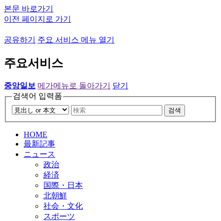
본문 바로가기
이전 페이지로 가기
공유하기
주요 서비스 메뉴 열기
주요서비스
중앙일보
메가메뉴로 돌아가기
닫기
검색어 입력폼
검색
HOME
最新記事
ニュース
政治
経済
国際・日本
北朝鮮
社会・文化
スポーツ