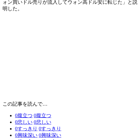
ォン買いドル売りが流入してウォン高ドル安に転じた」と説
明した。
この記事を読んで…
0
腹立つ
0
腹立つ
0
悲しい
0
悲しい
0
すっきり
0
すっきり
0
興味深い
0
興味深い