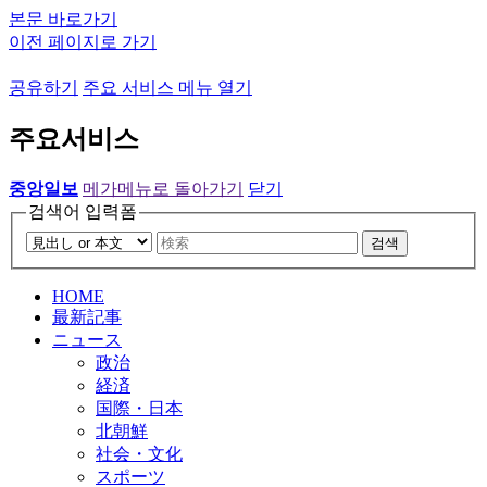
본문 바로가기
이전 페이지로 가기
공유하기
주요 서비스 메뉴 열기
주요서비스
중앙일보
메가메뉴로 돌아가기
닫기
검색어 입력폼
검색
HOME
最新記事
ニュース
政治
経済
国際・日本
北朝鮮
社会・文化
スポーツ