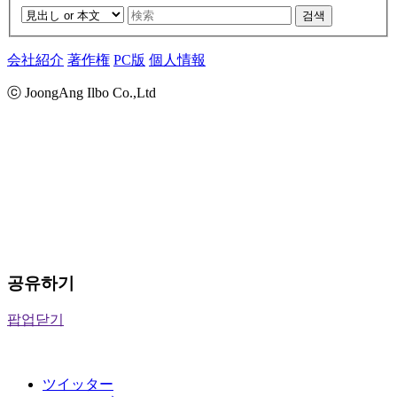
검색
会社紹介
著作権
PC版
個人情報
ⓒ JoongAng Ilbo Co.,Ltd
공유하기
팝업닫기
ツイッター