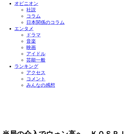
オピニオン
社説
コラム
日本関係のコラム
エンタメ
ドラマ
音楽
映画
アイドル
芸能一般
ランキング
アクセス
コメント
みんなの感想
当局の介入でウォン高へ…ＫＯＳＰＩ