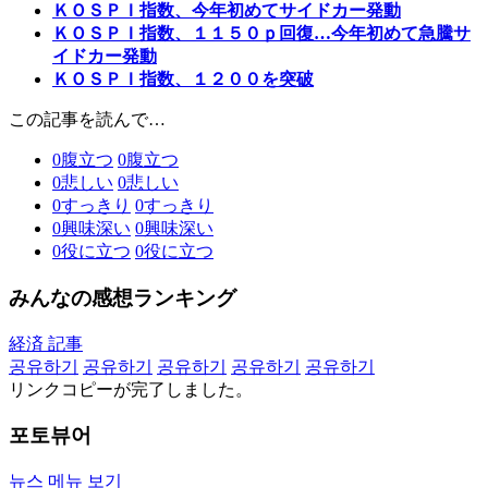
ＫＯＳＰＩ指数、今年初めてサイドカー発動
ＫＯＳＰＩ指数、１１５０ｐ回復…今年初めて急騰サ
イドカー発動
ＫＯＳＰＩ指数、１２００を突破
この記事を読んで…
0
腹立つ
0
腹立つ
0
悲しい
0
悲しい
0
すっきり
0
すっきり
0
興味深い
0
興味深い
0
役に立つ
0
役に立つ
みんなの感想ランキング
経済 記事
공유하기
공유하기
공유하기
공유하기
공유하기
リンクコピーが完了しました。
포토뷰어
뉴스 메뉴 보기