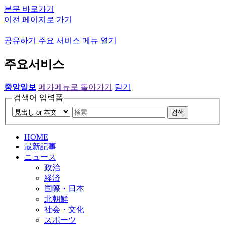
본문 바로가기
이전 페이지로 가기
공유하기
주요 서비스 메뉴 열기
주요서비스
중앙일보
메가메뉴로 돌아가기
닫기
검색어 입력폼
검색
HOME
最新記事
ニュース
政治
経済
国際・日本
北朝鮮
社会・文化
スポーツ