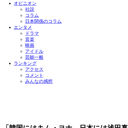
オピニオン
社説
コラム
日本関係のコラム
エンタメ
ドラマ
音楽
映画
アイドル
芸能一般
ランキング
アクセス
コメント
みんなの感想
「韓国にはキム・ヨナ、日本には浅田