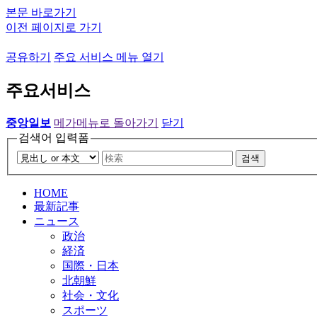
본문 바로가기
이전 페이지로 가기
공유하기
주요 서비스 메뉴 열기
주요서비스
중앙일보
메가메뉴로 돌아가기
닫기
검색어 입력폼
검색
HOME
最新記事
ニュース
政治
経済
国際・日本
北朝鮮
社会・文化
スポーツ