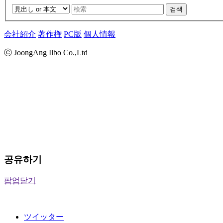
검색
会社紹介
著作権
PC版
個人情報
ⓒ JoongAng Ilbo Co.,Ltd
공유하기
팝업닫기
ツイッター