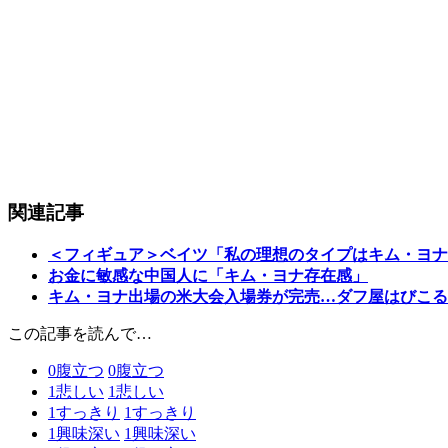
関連記事
＜フィギュア＞ベイツ「私の理想のタイプはキム・ヨナ
お金に敏感な中国人に「キム・ヨナ存在感」
キム・ヨナ出場の米大会入場券が完売…ダフ屋はびこる
この記事を読んで…
0
腹立つ
0
腹立つ
1
悲しい
1
悲しい
1
すっきり
1
すっきり
1
興味深い
1
興味深い