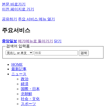
본문 바로가기
이전 페이지로 가기
공유하기
주요 서비스 메뉴 열기
주요서비스
중앙일보
메가메뉴로 돌아가기
닫기
검색어 입력폼
검색
HOME
最新記事
ニュース
政治
経済
国際・日本
北朝鮮
社会・文化
スポーツ