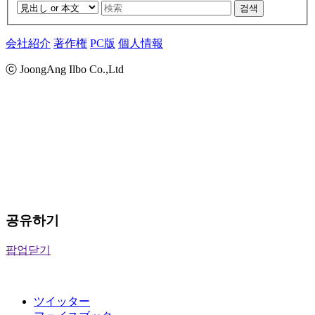
검색
会社紹介
著作権
PC版
個人情報
ⓒ JoongAng Ilbo Co.,Ltd
공유하기
팝업닫기
ツイッター