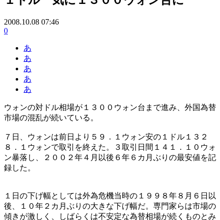
2008.10.08 07:46
0
あ
あ
あ
あ
あ
ウォンの対ドル相場が１３００ウォン台まで進み、外国為替
市場の混乱が続いている。
７日、ウォンは前日より５９．１ウォン安の１ドル１３２
８．１ウォンで取引を終えた。３取引日間１４１．１０ウォ
ン暴落し、２００２年４月以後６年６カ月ぶりの最安値を記
録した。
１日の下げ幅としては外為危機当時の１９９８年８月６日以
後、１０年２カ月ぶりの大きな下げ幅だ。専門家らは市場の
傾きが激しく、しばらくは不安定な為替相場が続くものとみ