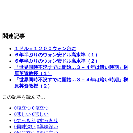
関連記事
１ドル＝１２００ウォン台に
６年半ぶりのウォン安ドル高水準（１）
６年半ぶりのウォン安ドル高水準（２）
「世界同時不況すでに開始…３－４年は暗い時期」榊
原英資教授（１）
「世界同時不況すでに開始…３－４年は暗い時期」榊
原英資教授（２）
この記事を読んで…
0
腹立つ
0
腹立つ
0
悲しい
0
悲しい
0
すっきり
0
すっきり
0
興味深い
0
興味深い
0
役に立つ
0
役に立つ