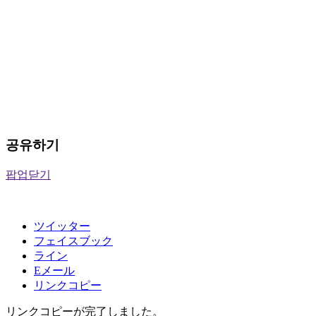
공유하기
팝업닫기
ツイッター
フェイスブック
ライン
Eメール
リンクコピー
リンクコピーが完了しました。