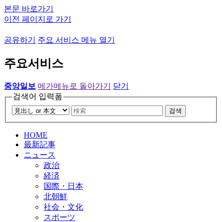
본문 바로가기
이전 페이지로 가기
공유하기
주요 서비스 메뉴 열기
주요서비스
중앙일보
메가메뉴로 돌아가기
닫기
검색어 입력폼
검색
HOME
最新記事
ニュース
政治
経済
国際・日本
北朝鮮
社会・文化
スポーツ