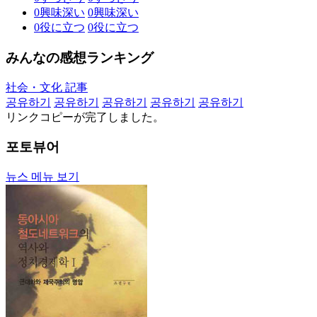
0
興味深い
0
興味深い
0
役に立つ
0
役に立つ
みんなの感想ランキング
社会・文化 記事
공유하기
공유하기
공유하기
공유하기
공유하기
リンクコピーが完了しました。
포토뷰어
뉴스 메뉴 보기