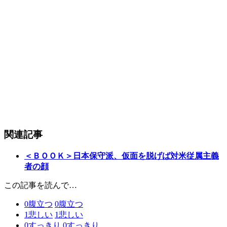
関連記事
＜ＢＯＯＫ＞日本保守派、仮面を脱げば対米従属主義
者の顔
この記事を読んで…
0
腹立つ
0
腹立つ
1
悲しい
1
悲しい
0
すっきり
0
すっきり