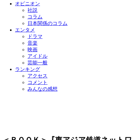
オピニオン
社説
コラム
日本関係のコラム
エンタメ
ドラマ
音楽
映画
アイドル
芸能一般
ランキング
アクセス
コメント
みんなの感想
＜ＢＯＯＫ＞『東アジア鉄道ネットワ