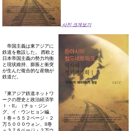
사진 크게보기
帝国主義は東アジアに
鉄道を敷設した。 西欧と
日本帝国主義の勢力均衡
と現状維持、膨脹と衝突
が生んだ複合的な産物が
鉄道だ。
『東アジア鉄道ネットワ
ークの歴史と政治経済学
Ｉ・II』（チョ・ジン
グ、イ・ウンヒョン編、
Ｉ巻＝５５２ページ・２
万５０００ウォン、II巻
＝３７６ページ・２万ウ