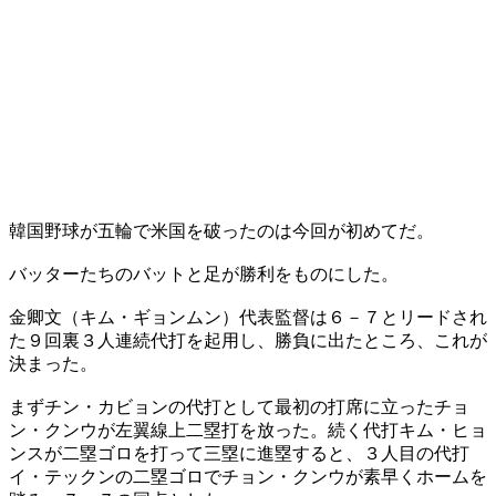
韓国野球が五輪で米国を破ったのは今回が初めてだ。
バッターたちのバットと足が勝利をものにした。
金卿文（キム・ギョンムン）代表監督は６－７とリードされ
た９回裏３人連続代打を起用し、勝負に出たところ、これが
決まった。
まずチン・カビョンの代打として最初の打席に立ったチョ
ン・クンウが左翼線上二塁打を放った。続く代打キム・ヒョ
ンスが二塁ゴロを打って三塁に進塁すると、３人目の代打
イ・テックンの二塁ゴロでチョン・クンウが素早くホームを