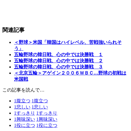
関連記事
＜野球＞米国「韓国はハイレベル、苦戦強いられそ
う」
五輪野球の韓日戦、心の中では決勝戦 １
五輪野球の韓日戦、心の中では決勝戦 ２
五輪野球の韓日戦、心の中では決勝戦 ３
＜北京五輪＞アゲイン２００６ＷＢＣ…野球の初戦は
米国戦
この記事を読んで…
1
腹立つ
1
腹立つ
1
悲しい
1
悲しい
1
すっきり
1
すっきり
1
興味深い
1
興味深い
1
役に立つ
1
役に立つ