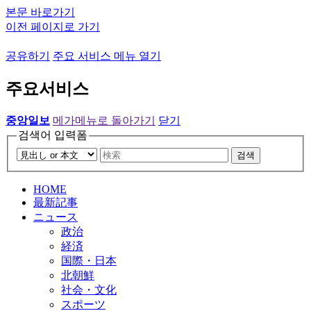
본문 바로가기
이전 페이지로 가기
공유하기
주요 서비스 메뉴 열기
주요서비스
중앙일보
메가메뉴로 돌아가기
닫기
검색어 입력폼
검색
HOME
最新記事
ニュース
政治
経済
国際・日本
北朝鮮
社会・文化
スポーツ