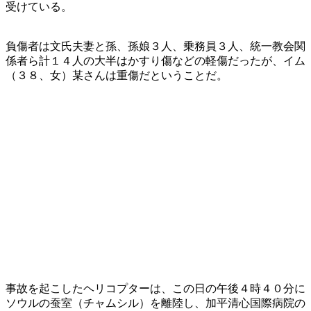
受けている。
負傷者は文氏夫妻と孫、孫娘３人、乗務員３人、統一教会関
係者ら計１４人の大半はかすり傷などの軽傷だったが、イム
（３８、女）某さんは重傷だということだ。
事故を起こしたヘリコプターは、この日の午後４時４０分に
ソウルの蚕室（チャムシル）を離陸し、加平清心国際病院の