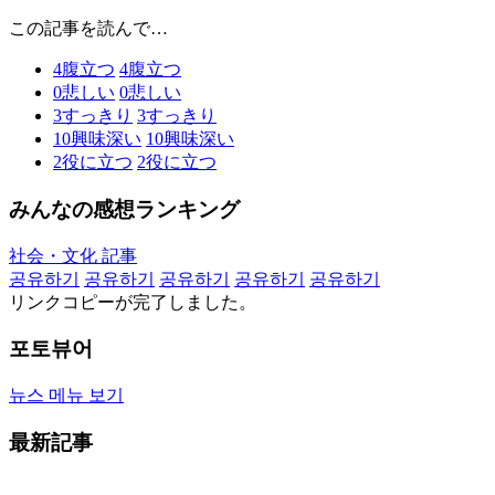
この記事を読んで…
4
腹立つ
4
腹立つ
0
悲しい
0
悲しい
3
すっきり
3
すっきり
10
興味深い
10
興味深い
2
役に立つ
2
役に立つ
みんなの感想ランキング
社会・文化 記事
공유하기
공유하기
공유하기
공유하기
공유하기
リンクコピーが完了しました。
포토뷰어
뉴스 메뉴 보기
最新記事