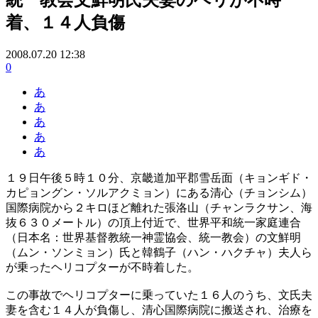
着、１４人負傷
2008.07.20 12:38
0
あ
あ
あ
あ
あ
１９日午後５時１０分、京畿道加平郡雪岳面（キョンギド・
カピョングン・ソルアクミョン）にある清心（チョンシム）
国際病院から２キロほど離れた張洛山（チャンラクサン、海
抜６３０メートル）の頂上付近で、世界平和統一家庭連合
（日本名：世界基督教統一神霊協会、統一教会）の文鮮明
（ムン・ソンミョン）氏と韓鶴子（ハン・ハクチャ）夫人ら
が乗ったヘリコプターが不時着した。
この事故でヘリコプターに乗っていた１６人のうち、文氏夫
妻を含む１４人が負傷し、清心国際病院に搬送され、治療を