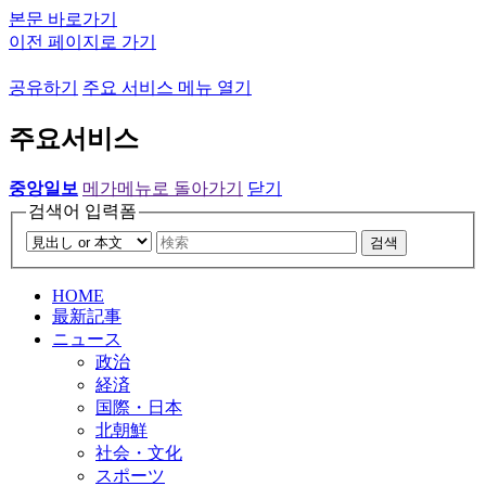
본문 바로가기
이전 페이지로 가기
공유하기
주요 서비스 메뉴 열기
주요서비스
중앙일보
메가메뉴로 돌아가기
닫기
검색어 입력폼
검색
HOME
最新記事
ニュース
政治
経済
国際・日本
北朝鮮
社会・文化
スポーツ