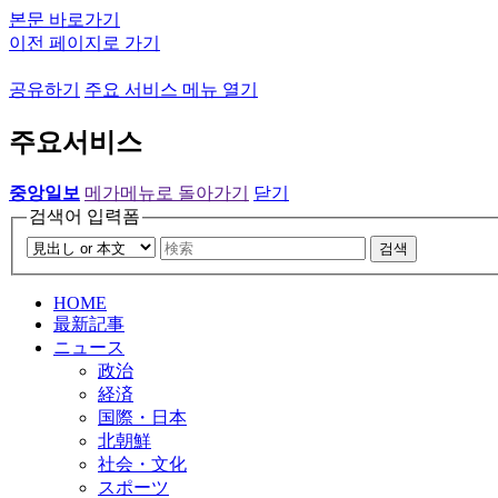
본문 바로가기
이전 페이지로 가기
공유하기
주요 서비스 메뉴 열기
주요서비스
중앙일보
메가메뉴로 돌아가기
닫기
검색어 입력폼
검색
HOME
最新記事
ニュース
政治
経済
国際・日本
北朝鮮
社会・文化
スポーツ