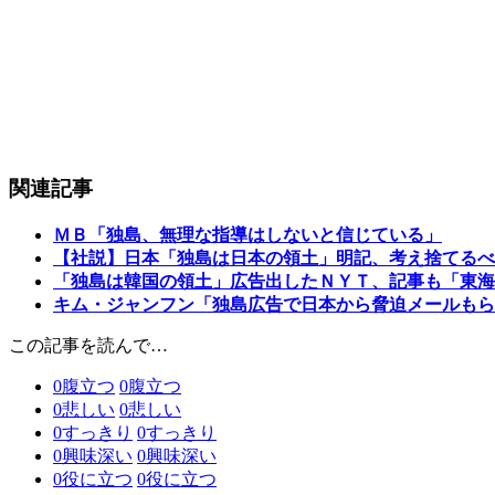
関連記事
ＭＢ「独島、無理な指導はしないと信じている」
【社説】日本「独島は日本の領土」明記、考え捨てるべ
「独島は韓国の領土」広告出したＮＹＴ、記事も「東海
キム・ジャンフン「独島広告で日本から脅迫メールもら
この記事を読んで…
0
腹立つ
0
腹立つ
0
悲しい
0
悲しい
0
すっきり
0
すっきり
0
興味深い
0
興味深い
0
役に立つ
0
役に立つ