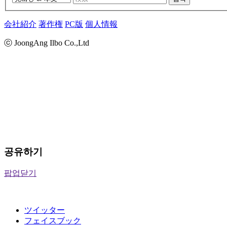
会社紹介
著作権
PC版
個人情報
ⓒ JoongAng Ilbo Co.,Ltd
공유하기
팝업닫기
ツイッター
フェイスブック