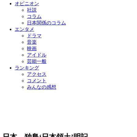
オピニオン
社説
コラム
日本関係のコラム
エンタメ
ドラマ
音楽
映画
アイドル
芸能一般
ランキング
アクセス
コメント
みんなの感想
日本、独島‘日本領土’明記