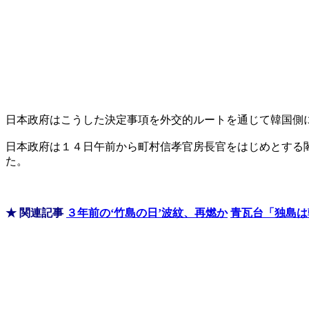
日本政府はこうした決定事項を外交的ルートを通じて韓国側
日本政府は１４日午前から町村信孝官房長官をはじめとする
た。
★ 関連記事
３年前の‘竹島の日’波紋、再燃か
青瓦台「独島は