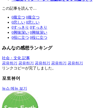
この記事を読んで…
0
腹立つ
0
腹立つ
0
悲しい
0
悲しい
0
すっきり
0
すっきり
0
興味深い
0
興味深い
0
役に立つ
0
役に立つ
みんなの感想ランキング
社会・文化 記事
공유하기
공유하기
공유하기
공유하기
공유하기
リンクコピーが完了しました。
포토뷰어
뉴스 메뉴 보기