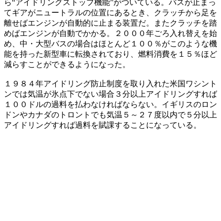
ら“アイドリングストップ機能”がついている。バスが止まっ
てギアがニュートラルの位置にあるとき、クラッチから足を
離せばエンジンが自動的に止まる装置だ。またクラッチを踏
めばエンジンが自動でかかる。２０００年ごろ入れ替えを始
め、中・大型バスの場合はほとんど１００％がこのような機
能を持った新型車に転換されており、燃料消費を１５％ほど
減らすことができるようになった。
１９８４年アイドリング防止制度を取り入れた米国ワシント
ンでは気温が氷点下でない場合３分以上アイドリングすれば
１００ドルの過料を払わなければならない。イギリスのロン
ドンやカナダのトロントでも気温５～２７度以内で５分以上
アイドリングすれば過料を賦課することになっている。