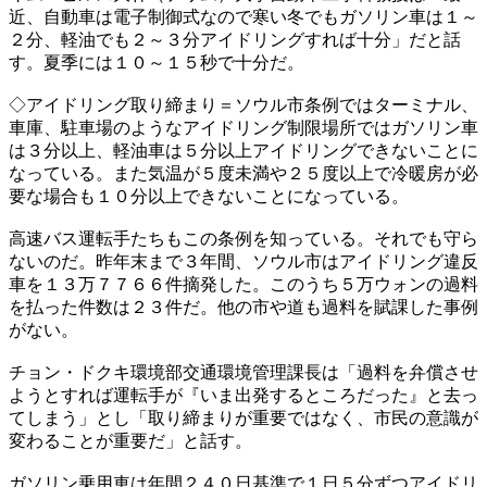
近、自動車は電子制御式なので寒い冬でもガソリン車は１～
２分、軽油でも２～３分アイドリングすれば十分」だと話
す。夏季には１０～１５秒で十分だ。
◇アイドリング取り締まり＝ソウル市条例ではターミナル、
車庫、駐車場のようなアイドリング制限場所ではガソリン車
は３分以上、軽油車は５分以上アイドリングできないことに
なっている。また気温が５度未満や２５度以上で冷暖房が必
要な場合も１０分以上できないことになっている。
高速バス運転手たちもこの条例を知っている。それでも守ら
ないのだ。昨年末まで３年間、ソウル市はアイドリング違反
車を１３万７７６６件摘発した。このうち５万ウォンの過料
を払った件数は２３件だ。他の市や道も過料を賦課した事例
がない。
チョン・ドクキ環境部交通環境管理課長は「過料を弁償させ
ようとすれば運転手が『いま出発するところだった』と去っ
てしまう」とし「取り締まりが重要ではなく、市民の意識が
変わることが重要だ」と話す。
ガソリン乗用車は年間２４０日基準で１日５分ずつアイドリ