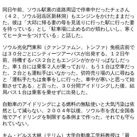
同日午前、ソウル駅裏の道路周辺で停車中だったチェさん
（４２、ソウル冠岳区新林洞）もエンジンをかけたままだっ
た。彼は「大邱に帰る妻の母を見送りに行った駅に行った妻
を待っている」とし「駐車場に止めるのが煩わしいし、寒く
てヒーターをつけている」と話した。
ソウル光化門東和（クァンファムン、トンファ）免税店前で
は３０分ごとにシティーツアーバスが出発する。１２日午
前、待機するバス２台ともエンジンがかかりっぱなしだっ
た。車１台には乗客２人が乗っており、もう１台は空車だっ
た。２台とも運転手はいなかった。切符売り場の人に尋ねる
と「運転手たちは食事をしに行った。車中が寒いと思って始
動させてある」と言った。３０分間アイドリングした後、結
局バス１台は乗客を乗せずに出発した。
自動車のアイドリングによる燃料の無駄使いと大気汚染は依
然として減らない。２００４年以後、ソウル市を含む全国各
地でアイドリングを制限する条例まで作った。それでも守ら
れていない。
キム・ピルス大林（テリム）大学自動車工学科教授は「最