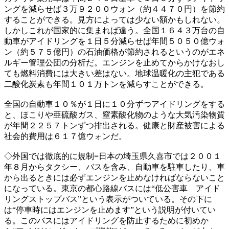
ングを減らせば３万９２００ウォン（約４４７０円）を節約
することができる。見方によっては少ない額かもしれない。
しかしこれが国家的に集まれば違う。全国１６４３万台の自
動車がアイドリングを１日５分減らせば年間５０５０億ウォ
ン（約５７５億円）の石油価格が節約されるというのがエネ
ルギー管理公団の分析だ。エンジンを止めてからかけなおし
ても燃料消費には大きい差はない。地球温暖化の主犯である
二酸化炭素も年間１０１万トンを減らすことができる。
全国の自動車１０％が１日に１０分ずつアイドリングをする
と、ほこりや亜硫酸ガス、窒素酸化物のような大気汚染物質
が年間２２５７トンずつ排出される。健康と財産被害による
社会的費用は６１７億ウォンだ。
◇外国では徹底的に規制=日本の埼玉県久喜市では２００１
年８月からタクシー、バスを含み、自動車を駐車したり、車
から出るときには必ずエンジンを止めなければならないこと
になっている。東京の都心路線バスには“低公害車 アイド
リングストップバス”という表示がついている。その下に
は“停車時にはエンジンを止めます”という説明が付いてい
る。このバスにはアイドリングを防止するために初めか