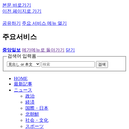
본문 바로가기
이전 페이지로 가기
공유하기
주요 서비스 메뉴 열기
주요서비스
중앙일보
메가메뉴로 돌아가기
닫기
검색어 입력폼
검색
HOME
最新記事
ニュース
政治
経済
国際・日本
北朝鮮
社会・文化
スポーツ