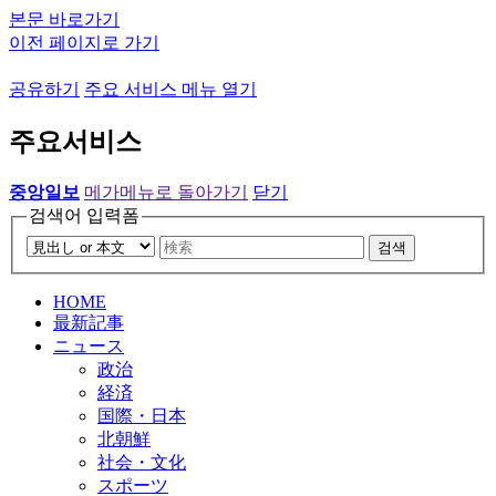
본문 바로가기
이전 페이지로 가기
공유하기
주요 서비스 메뉴 열기
주요서비스
중앙일보
메가메뉴로 돌아가기
닫기
검색어 입력폼
검색
HOME
最新記事
ニュース
政治
経済
国際・日本
北朝鮮
社会・文化
スポーツ