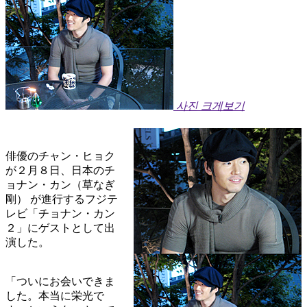
사진 크게보기
俳優のチャン・ヒョク
が２月８日、日本のチ
ョナン・カン（草なぎ
剛） が進行するフジテ
レビ「チョナン・カン
２」にゲストとして出
演した。
「ついにお会いできま
した。本当に栄光で