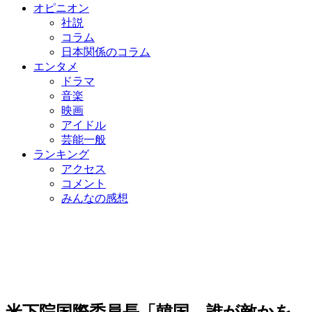
オピニオン
社説
コラム
日本関係のコラム
エンタメ
ドラマ
音楽
映画
アイドル
芸能一般
ランキング
アクセス
コメント
みんなの感想
米下院国際委員長「韓国、誰が敵かを