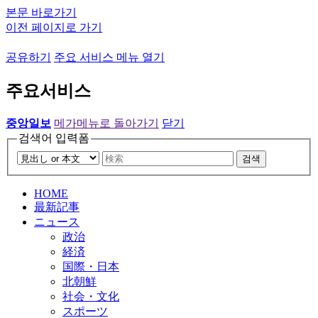
본문 바로가기
이전 페이지로 가기
공유하기
주요 서비스 메뉴 열기
주요서비스
중앙일보
메가메뉴로 돌아가기
닫기
검색어 입력폼
검색
HOME
最新記事
ニュース
政治
経済
国際・日本
北朝鮮
社会・文化
スポーツ