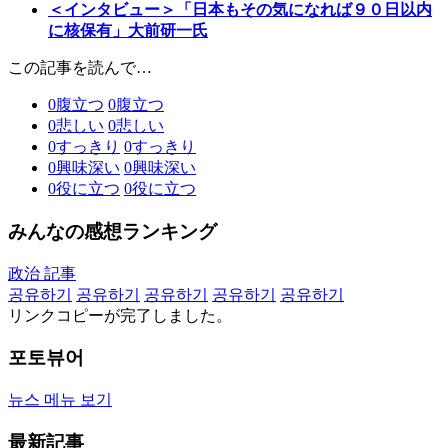
＜インタビュー＞「日本もその気になれば９０日以内
に核保有」大前研一氏
この記事を読んで…
0
腹立つ
0
腹立つ
0
悲しい
0
悲しい
0
すっきり
0
すっきり
0
興味深い
0
興味深い
0
役に立つ
0
役に立つ
みんなの感想ランキング
政治 記事
공유하기
공유하기
공유하기
공유하기
공유하기
リンクコピーが完了しました。
포토뷰어
뉴스 메뉴 보기
最新記事