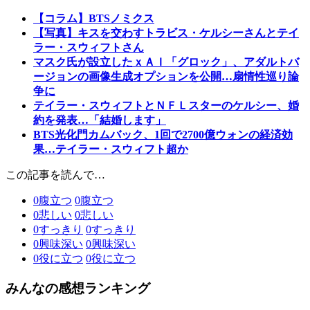
【コラム】BTSノミクス
【写真】キスを交わすトラビス・ケルシーさんとテイ
ラー・スウィフトさん
マスク氏が設立したｘＡＩ「グロック」、アダルトバ
ージョンの画像生成オプションを公開…扇情性巡り論
争に
テイラー・スウィフトとＮＦＬスターのケルシー、婚
約を発表…「結婚します」
BTS光化門カムバック、1回で2700億ウォンの経済効
果…テイラー・スウィフト超か
この記事を読んで…
0
腹立つ
0
腹立つ
0
悲しい
0
悲しい
0
すっきり
0
すっきり
0
興味深い
0
興味深い
0
役に立つ
0
役に立つ
みんなの感想ランキング