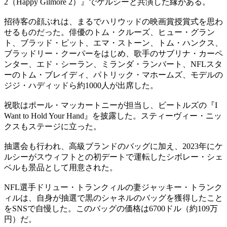
2（Happy Gilmore 2）』でケルシーと共演した縁がある。
招待客の顔ぶれは、まるでハリウッドの映画賞授賞式を思わ
せるものだった。俳優のトム・クルーズ、ヒュー・グラン
ト、ブラッド・ピット、エマ・ストーン、トム・ハンクス、
ブラッドリー・クーパーをはじめ、歌手のサブリナ・カーペ
ンター、エド・シーラン、ミランダ・ランバート、NFLスタ
ーのトム・ブレイディ、パトリック・マホームズ、モデルの
ジジ・ハディッドら約1000人が出席した。
祝歌はポール・マッカートニーが担当し、ビートルズの『I
Want to Hold Your Hand』を披露した。スティーヴィー・ニッ
クスもステージに立った。
抽選会も行われ、高級ブランドのバッグに加え、2023年にケ
ルシーがスウィフトとの初デートで運転したシボレー・シェ
ベルも景品として用意された。
NFL選手ドリュー・トランクィルの妻ジャッキー・トランク
ィルは、自身が抽選で黒のシャネルのバッグを獲得したこと
をSNSで自慢した。このバッグの価格は6700ドル（約109万
円）だ。