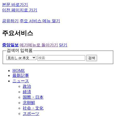
본문 바로가기
이전 페이지로 가기
공유하기
주요 서비스 메뉴 열기
주요서비스
중앙일보
메가메뉴로 돌아가기
닫기
검색어 입력폼
검색
HOME
最新記事
ニュース
政治
経済
国際・日本
北朝鮮
社会・文化
スポーツ