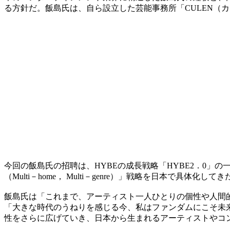
る方針だ。飯島氏は、自ら設立した芸能事務所「CULEN（
今回の飯島氏の招聘は、HYBEの成長戦略「HYBE2．0」
（Multi－home， Multi－genre）」戦略を日本
飯島氏は「これまで、アーティスト一人ひとりの個性や人間
「大きな時代のうねりを感じる今、私はファンダムにこそ未
性をさらに広げていき、日本から生まれるアーティストやコ