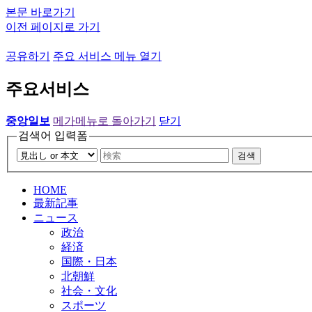
본문 바로가기
이전 페이지로 가기
공유하기
주요 서비스 메뉴 열기
주요서비스
중앙일보
메가메뉴로 돌아가기
닫기
검색어 입력폼
검색
HOME
最新記事
ニュース
政治
経済
国際・日本
北朝鮮
社会・文化
スポーツ