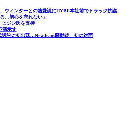
、ウィンターとの熱愛説にHYBE本社前でトラック抗議
る…初心を忘れない」
・ヒジン氏を支持
不満示す
訴訟に初出廷…NewJeans騒動後、初の対面