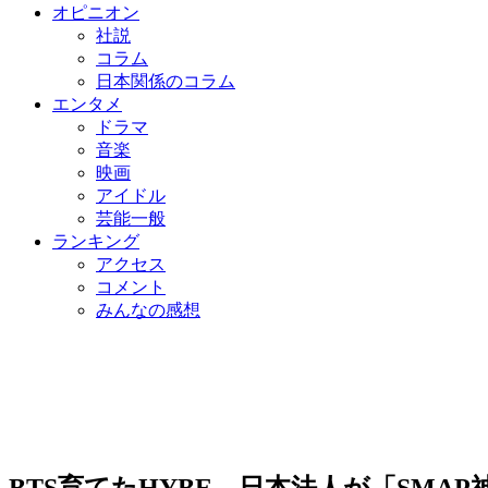
オピニオン
社説
コラム
日本関係のコラム
エンタメ
ドラマ
音楽
映画
アイドル
芸能一般
ランキング
アクセス
コメント
みんなの感想
BTS育てたHYBE、日本法人が「SMA