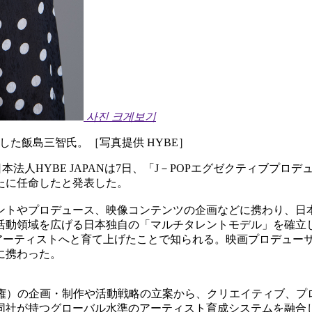
사진 크게보기
任した飯島三智氏。［写真提供 HYBE］
YBE JAPANは7日、「J－POPエグゼクティブプロデューサー（J
たに任命したと発表した。
ジメントやプロデュース、映像コンテンツの企画などに携わり、
活動領域を広げる日本独自の「マルチタレントモデル」を確立
アーティストへと育て上げたことで知られる。映画プロデューサ
に携わった。
財産権）の企画・制作や活動戦略の立案から、クリエイティブ、プロ
社が持つグローバル水準のアーティスト育成システムを融合し、