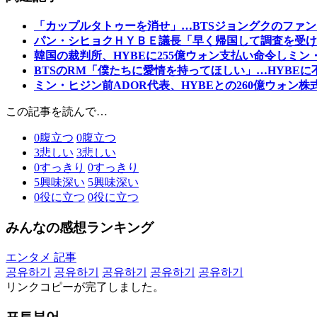
「カップルタトゥーを消せ」…BTSジョングクのファン
パン・シヒョクＨＹＢＥ議長「早く帰国して調査を受け
韓国の裁判所、HYBEに255億ウォン支払い命令しミン
BTSのRM「僕たちに愛情を持ってほしい」…HYBEに
ミン・ヒジン前ADOR代表、HYBEとの260億ウォン株式
この記事を読んで…
0
腹立つ
0
腹立つ
3
悲しい
3
悲しい
0
すっきり
0
すっきり
5
興味深い
5
興味深い
0
役に立つ
0
役に立つ
みんなの感想ランキング
エンタメ 記事
공유하기
공유하기
공유하기
공유하기
공유하기
リンクコピーが完了しました。
포토뷰어