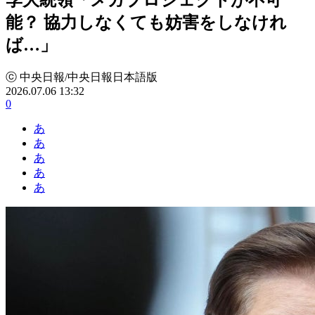
能？ 協力しなくても妨害をしなけれ
ば…」
ⓒ 中央日報/中央日報日本語版
2026.07.06 13:32
0
あ
あ
あ
あ
あ