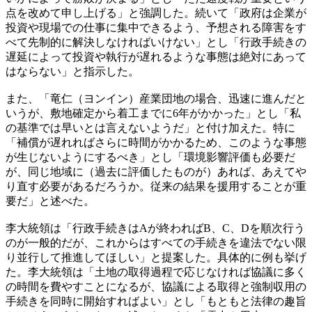
点を改めて申し上げる」と強調した。続いて「政府は企業が
投資や現場での仕事に集中できるよう、予想される障害をす
べて先制的に解決しなければいけない」とし「行政手続きの
遅延によって投資や執行が遅れるような事態は絶対にあって
はならない」と指示した。
また、「竜仁（ヨンイン）産業団地の場合、迅速に進んだと
いうが、敷地確定から着工までに6年がかかった」とし「私
の基準では早いとは言えないようだ」と付け加えた。特に
「補償が遅れればさらに時間がかかるため、このような事態
が生じないようにするべき」とし「環境影響評価も必要だ
が、同じ地域に（過去に評価したものが）あれば、あえてや
り直す必要があるだろうか。従来の結果を援用することが重
要だ」と述べた。
李大統領は「行政手続きはAが終わればB、C、Dを順次行う
のが一般的だが、これからはすべての手続きを違法でない限
り並行して推進してほしい」と提案した。具体的に例も挙げ
た。李大統領は「土地の取得過程で応じなければ協議に多く
の時間を費やすことになるが、協議による取得と強制収用の
手続きを同時に開始すればよい」とし「もともと法律の趣旨