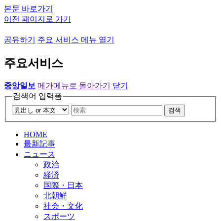
본문 바로가기
이전 페이지로 가기
공유하기
주요 서비스 메뉴 열기
주요서비스
중앙일보
메가메뉴로 돌아가기
닫기
검색어 입력폼
검색
HOME
最新記事
ニュース
政治
経済
国際・日本
北朝鮮
社会・文化
スポーツ