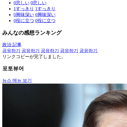
0
悲しい
0
悲しい
1
すっきり
1
すっきり
0
興味深い
0
興味深い
0
役に立つ
0
役に立つ
みんなの感想ランキング
政治 記事
공유하기
공유하기
공유하기
공유하기
공유하기
リンクコピーが完了しました。
포토뷰어
뉴스 메뉴 보기