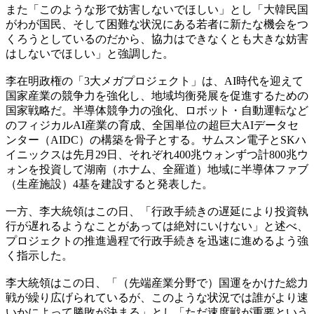
また「このような形で妨害しないでほしい」とし「大韓民国
がわが国民、そして困難な状況にある若者に新たな機会をつ
くろうとしているのだから、協力はできなくとも大きな妨害
はしないでほしい」と強調した。
李在明政権の「3大メガプロジェクト」は、AI時代を迎えて
国家産業の競争力を強化し、地域均衡発展を促進するための
国家戦略だ。半導体競争力の強化、ロボット・自動運転など
のフィジカルAI産業の育成、全国単位の超巨大AIデータセ
ンター（AIDC）の構築を骨子とする。サムスン電子とSKハ
イニックスは先月29日、それぞれ400兆ウォンずつ計800兆ウ
ォンを投資して湖南（ホナム、全羅道）地域に半導体ファブ
（生産施設）4基を建設すると発表した。
一方、李大統領はこの日、「行政手続きの遅延により投資執
行が遅れるようなことがあっては絶対にいけない」と述べ、
プロジェクトの推進過程で行政手続きを迅速に進めるよう強
く指示した。
李大統領はこの日、「（先端産業分野で）国運をかけた総力
戦が繰り広げられているが、このような状況では誰がより速
いかによって勝敗が決まる」とし「ただ速度戦が重要という