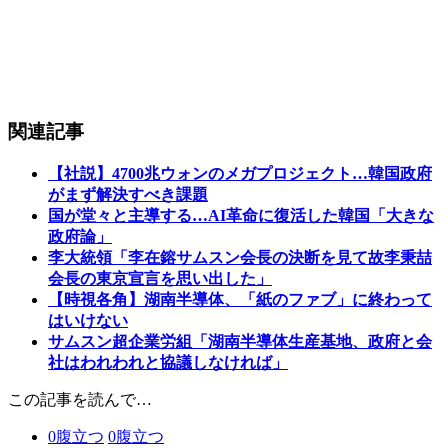
関連記事
【社説】4700兆ウォンのメガプロジェクト…韓国政府
がまず解決すべき課題
国が堂々と主導する…AI革命に復活した韓国「大きな
政府論」
李大統領「李在鎔サムスン会長の決断を見て故李秉喆
会長の東京宣言を思い出した」
【時視各角】湖南半導体、「紙のファブ」に終わって
はいけない
サムスン超企業労組「湖南半導体生産基地、政府と会
社はわれわれと協議しなければ」
この記事を読んで…
0
腹立つ
0
腹立つ