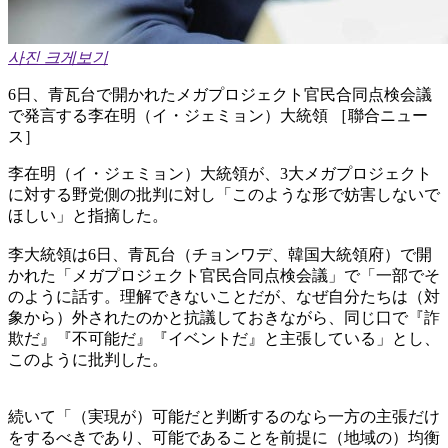
사진 크게보기
6日、青瓦台で開かれたメガプロジェクト官民合同点検会議
で発言する李在明（イ・ジェミョン）大統領 ［聯合ニュー
ス］
李在明（イ・ジェミョン）大統領が、3大メガプロジェクト
に対する野党側の批判に対し「このような形で妨害しないで
ほしい」と指摘した。
李大統領は6日、青瓦台（チョンワデ、韓国大統領府）で開
かれた「メガプロジェクト官民合同点検会議」で「一部でそ
のように話す。理解できないことだが、なぜ自分たちは（対
象から）外されたのかと抗議しておきながら、同じ口で『詐
欺だ』『不可能だ』『イベントだ』と主張している」とし、
このように批判した。
続いて「（実現が）可能だと判断するのなら一方の主張だけ
をするべきであり、可能であることを前提に（地域の）均衡