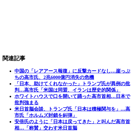
関連記事
中国の「レアアース報復」に反撃カードなし…崖っぷ
ちの高市氏、2兆6000億円消失の危機
「日本、助けてくれなかった」トランプ氏が異例の批
判…高市氏「米国は同盟、イランは歴史的関係」
ホワイトハウスで口を開いて踊った高市首相…日本で
批判強まる
米日首脳会談、トランプ氏「日本は積極関与を」…高
市氏「ホルムズ封鎖を糾弾」
安倍氏のように「日本は戻ってきた」と叫んだ高市首
相…「称賛」交わす米日首脳