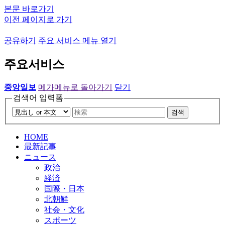
본문 바로가기
이전 페이지로 가기
공유하기
주요 서비스 메뉴 열기
주요서비스
중앙일보
메가메뉴로 돌아가기
닫기
검색어 입력폼
검색
HOME
最新記事
ニュース
政治
経済
国際・日本
北朝鮮
社会・文化
スポーツ