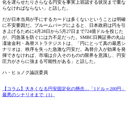
化を遅らせたりさらなる円安を事実上容認する状況まで重な
らなければならない」と話した。
だが日本当局が手にするカードは多くないということは明確
に不安要因だ。ブルームバーグによると、日本政府は円を引
き上げるために4月28日から5月27日まで724億ドルを投じた
が、円急落を防ぐには力不足だった。SMBC日興証券の丸山
凜途金利・為替ストラテジストは、「円にとって真の最悪シ
ナリオは、秩序を失った急激な円安だ。為替介入が効果を発
揮できなければ、市場は介入そのものの限界を意識し、円安
圧力がさらに強まる可能性がある」と話した。
ハ・ヒョノク論説委員
【コラム】大きくなる円安固定化の懸念…「1ドル＝200円」
最悪のシナリオまで（1）