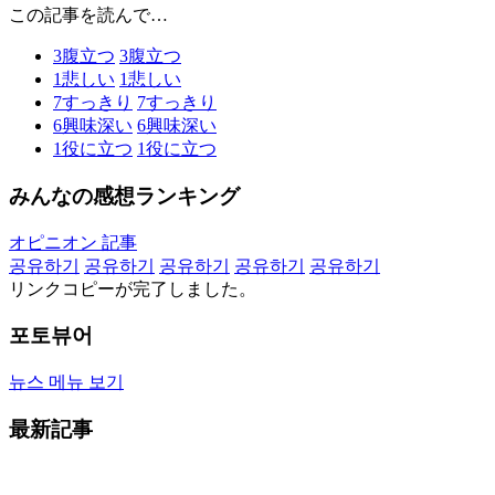
この記事を読んで…
3
腹立つ
3
腹立つ
1
悲しい
1
悲しい
7
すっきり
7
すっきり
6
興味深い
6
興味深い
1
役に立つ
1
役に立つ
みんなの感想ランキング
オピニオン 記事
공유하기
공유하기
공유하기
공유하기
공유하기
リンクコピーが完了しました。
포토뷰어
뉴스 메뉴 보기
最新記事