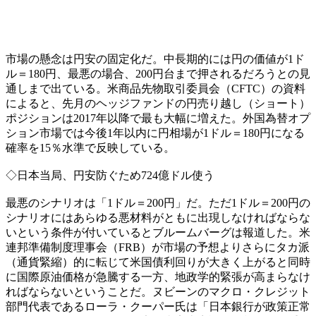
市場の懸念は円安の固定化だ。中長期的には円の価値が1ド
ル＝180円、最悪の場合、200円台まで押されるだろうとの見
通しまで出ている。米商品先物取引委員会（CFTC）の資料
によると、先月のヘッジファンドの円売り越し（ショート）
ポジションは2017年以降で最も大幅に増えた。外国為替オプ
ション市場では今後1年以内に円相場が1ドル＝180円になる
確率を15％水準で反映している。
◇日本当局、円安防ぐため724億ドル使う
最悪のシナリオは「1ドル＝200円」だ。ただ1ドル＝200円の
シナリオにはあらゆる悪材料がともに出現しなければならな
いという条件が付いているとブルームバーグは報道した。米
連邦準備制度理事会（FRB）が市場の予想よりさらにタカ派
（通貨緊縮）的に転じて米国債利回りが大きく上がると同時
に国際原油価格が急騰する一方、地政学的緊張が高まらなけ
ればならないということだ。ヌビーンのマクロ・クレジット
部門代表であるローラ・クーパー氏は「日本銀行が政策正常