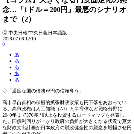
念…「1ドル＝200円」最悪のシナリオ
まで（2）
ⓒ 中央日報/中央日報日本語版
2026.07.06 12:10
0
あ
あ
あ
あ
あ
◇「過度な国の債務が円の信頼奪う」
高市早苗首相の積極的拡張財政政策も円下落をあおってい
る。高市政権は人工知能（AI）と半導体など戦略分野に
2040年まで370兆円以上を投資するロードマップを発表し
た。国債利回りが上がり政府の負担が大きくなる状況で莫大
な財政支出計画が日本政府の財政健全性の懸念を増幅させ円
安につながるのだ。