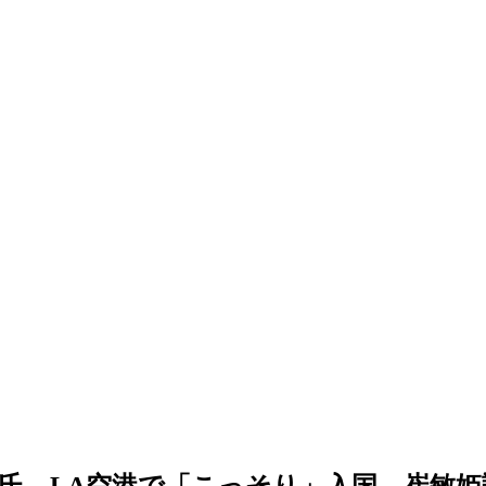
氏、LA空港で「こっそり」入国…崔敏