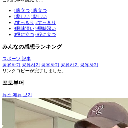
1
腹立つ
1
腹立つ
1
悲しい
1
悲しい
2
すっきり
2
すっきり
9
興味深い
9
興味深い
0
役に立つ
0
役に立つ
みんなの感想ランキング
スポーツ 記事
공유하기
공유하기
공유하기
공유하기
공유하기
リンクコピーが完了しました。
포토뷰어
뉴스 메뉴 보기