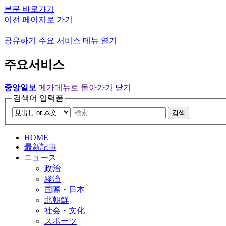
본문 바로가기
이전 페이지로 가기
공유하기
주요 서비스 메뉴 열기
주요서비스
중앙일보
메가메뉴로 돌아가기
닫기
검색어 입력폼
검색
HOME
最新記事
ニュース
政治
経済
国際・日本
北朝鮮
社会・文化
スポーツ