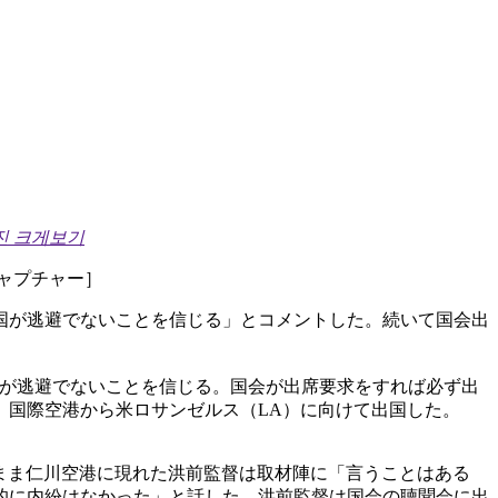
진 크게보기
キャプチャー］
国が逃避でないことを信じる」とコメントした。続いて国会出
国が逃避でないことを信じる。国会が出席要求をすれば必ず出
）国際空港から米ロサンゼルス（LA）に向けて出国した。
たまま仁川空港に現れた洪前監督は取材陣に「言うことはある
的に内紛はなかった」と話した。洪前監督は国会の聴聞会に出