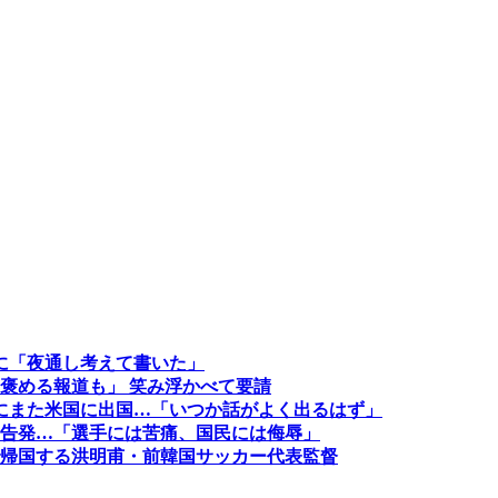
に「夜通し考えて書いた」
褒める報道も」 笑み浮かべて要請
にまた米国に出国…「いつか話がよく出るはず」
告発…「選手には苦痛、国民には侮辱」
帰国する洪明甫・前韓国サッカー代表監督