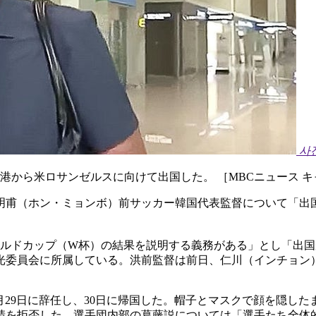
사
港から米ロサンゼルスに向けて出国した。 ［MBCニュース 
明甫（ホン・ミョンボ）前サッカー韓国代表監督について「出
ールドカップ（W杯）の結果を説明する義務がある」とし「出
光委員会に所属している。洪前監督は前日、仁川（インチョン
月29日に辞任し、30日に帰国した。帽子とマスクで顔を隠し
請を拒否した。選手団内部の葛藤説については「選手たち全体