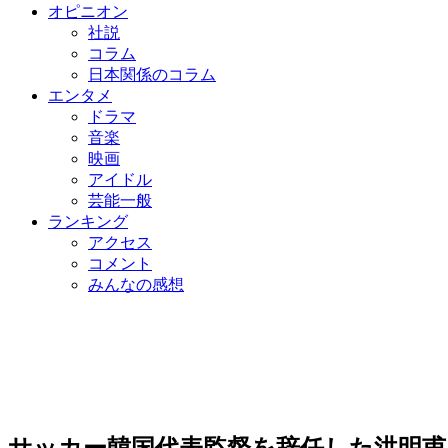
オピニオン
社説
コラム
日本関係のコラム
エンタメ
ドラマ
音楽
映画
アイドル
芸能一般
ランキング
アクセス
コメント
みんなの感想
サッカー韓国代表監督を辞任した洪明甫