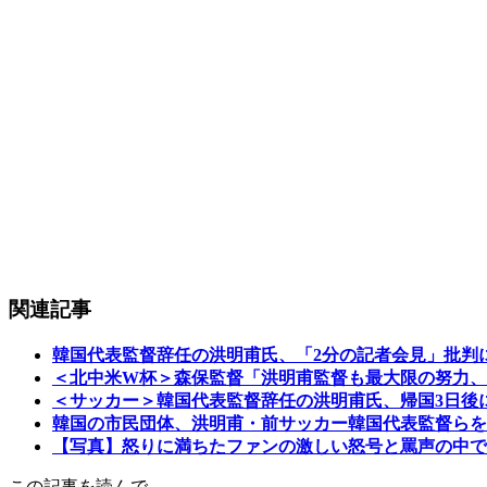
関連記事
韓国代表監督辞任の洪明甫氏、「2分の記者会見」批判
＜北中米W杯＞森保監督「洪明甫監督も最大限の努力、
＜サッカー＞韓国代表監督辞任の洪明甫氏、帰国3日後
韓国の市民団体、洪明甫・前サッカー韓国代表監督らを
【写真】怒りに満ちたファンの激しい怒号と罵声の中で
この記事を読んで…