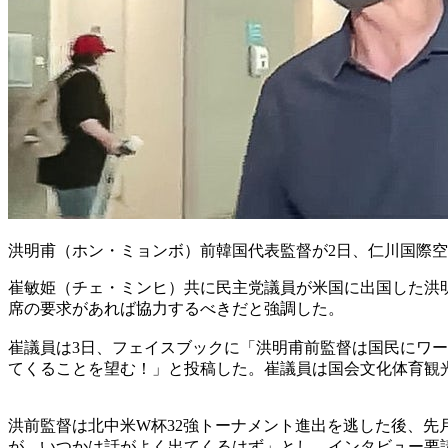
洪明甫（ホン・ミョンボ）前韓国代表監督が2日、仁川国際空
崔敏姫（チェ・ミンヒ）共に民主党議員が米国に出国した洪
席の要求があれば協力するべきだと強調した。
崔議員は3日、フェイスブックに「洪明甫前監督は国民にワ
てくることを望む！」と投稿した。崔議員は国会文化体育観
洪前監督は北中米W杯32強トーナメント進出を逃した後、先
が、いつかは話がよく出てくるはず」とし、インタビュー要