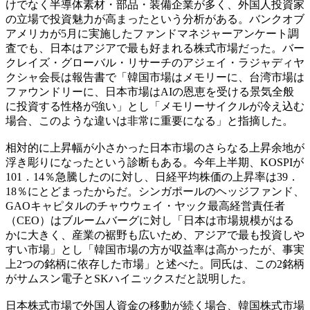
けでなく半導体素材・部品・装備企業が多く、外国人投資家
の立場で投資魅力が高まったという分析がある。バンクオブ
アメリカが5月に実施したファンドマネジャーアンケート調
査でも、日本はアジアで最も好まれる株式市場だった。バー
クレイズ・グローバル・リサーチのアジェイ・ラジャディヤ
クシャ会長は報告書で「韓国市場はメモリーに、台湾市場は
ファウンドリーに、日本市場はAIの恩恵を受ける景気全般
に投資する性格が強い」とし「メモリーサイクルが冷え込む
場合、このような違いは非常に重要になる」と指摘した。
相対的に上昇幅が小さかった日本市場のさらなる上昇余地が
浮き彫りになったという診断もある。今年上半期、KOSPIが
101．14％急騰したのに対し、日経平均株価の上昇率は39．
18％にとどまったからだ。シンガポールのヘッジファンド、
GAOキャピタルのチャウウェイ・ヤック最高経営責任者
（CEO）はブルームバーグに対し「日本は市場規模がはる
かに大きく、産業の裾野も広いため、アジアで最も投資しや
すい市場」とし「韓国市場の方が収益率は高かったが、事実
上2つの銘柄に依存した市場」と述べた。同氏は、この2銘柄
がサムスン電子とSKハイニックスだと説明した。
日本株式市場で外国人資金の移動が続く場合、韓国株式市場