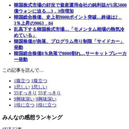
韓国株式市場の好況で資産運用会社の純利益が1兆5000
億ウォンに迫る…3．3倍増加
韓国総合株価、史上初9000ポイント突破…終値は2．
3％上昇の9063．84
乱高下する韓国株式市場…「モメンタム相場の熱気冷
めている」
韓国株価が急落、プログラム売り制限「サイドカー」
発動
韓国総合株価8％急落で8000割れ…サーキットブレーカ
ー発動
この記事を読んで…
1
腹立つ
1
腹立つ
1
悲しい
1
悲しい
55
すっきり
55
すっきり
9
興味深い
9
興味深い
1
役に立つ
1
役に立つ
みんなの感想ランキング