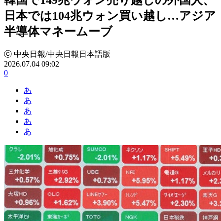
日本では104兆ウォン買い越し…アジア
半導体マネームーブ
ⓒ 中央日報/中央日報日本語版
2026.07.04 09:02
0
あ
あ
あ
あ
あ