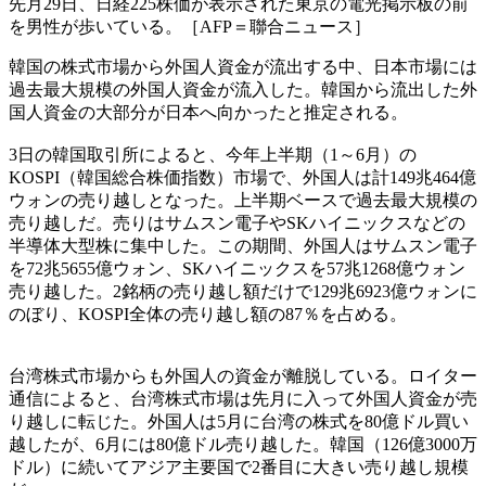
先月29日、日経225株価が表示された東京の電光掲示板の前
を男性が歩いている。［AFP＝聯合ニュース］
韓国の株式市場から外国人資金が流出する中、日本市場には
過去最大規模の外国人資金が流入した。韓国から流出した外
国人資金の大部分が日本へ向かったと推定される。
3日の韓国取引所によると、今年上半期（1～6月）の
KOSPI（韓国総合株価指数）市場で、外国人は計149兆464億
ウォンの売り越しとなった。上半期ベースで過去最大規模の
売り越しだ。売りはサムスン電子やSKハイニックスなどの
半導体大型株に集中した。この期間、外国人はサムスン電子
を72兆5655億ウォン、SKハイニックスを57兆1268億ウォン
売り越した。2銘柄の売り越し額だけで129兆6923億ウォンに
のぼり、KOSPI全体の売り越し額の87％を占める。
台湾株式市場からも外国人の資金が離脱している。ロイター
通信によると、台湾株式市場は先月に入って外国人資金が売
り越しに転じた。外国人は5月に台湾の株式を80億ドル買い
越したが、6月には80億ドル売り越した。韓国（126億3000万
ドル）に続いてアジア主要国で2番目に大きい売り越し規模