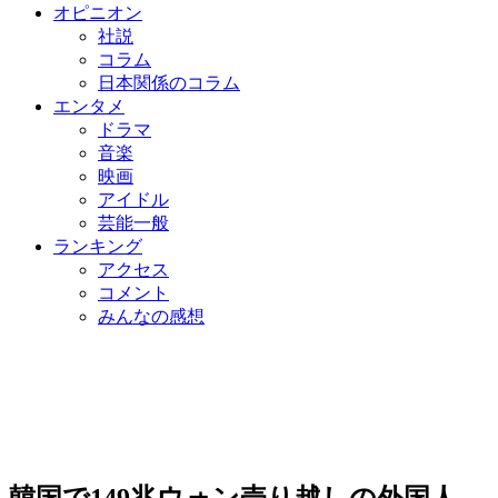
オピニオン
社説
コラム
日本関係のコラム
エンタメ
ドラマ
音楽
映画
アイドル
芸能一般
ランキング
アクセス
コメント
みんなの感想
韓国で149兆ウォン売り越しの外国人、