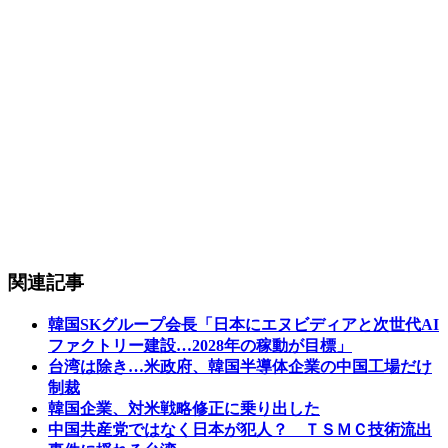
関連記事
韓国SKグループ会長「日本にエヌビディアと次世代AI
ファクトリー建設…2028年の稼動が目標」
台湾は除き…米政府、韓国半導体企業の中国工場だけ
制裁
韓国企業、対米戦略修正に乗り出した
中国共産党ではなく日本が犯人？ ＴＳＭＣ技術流出