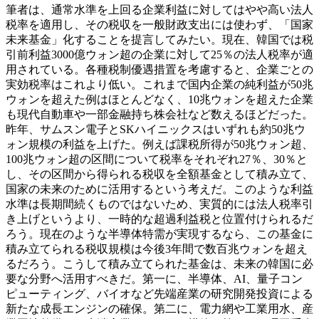
筆者は、通常水準を上回る企業利益に対してはやや高い法人
税率を適用し、その税収を一般財政支出には使わず、「国家
未来基金」化することを提言してみたい。現在、韓国では税
引前利益3000億ウォン超の企業に対して25％の法人税率が適
用されている。各種税制優遇措置を考慮すると、企業ごとの
実効税率はこれより低い。これまで国内企業の純利益が50兆
ウォンを超えた例はほとんどなく、10兆ウォンを超えた企業
も現代自動車や一部金融持ち株会社など数えるほどだった。
昨年、サムスン電子とSKハイニックスはいずれも約50兆ウ
ォン規模の利益を上げた。例えば課税所得が50兆ウォン超、
100兆ウォン超の区間について税率をそれぞれ27％、30％と
し、その区間から得られる税収を全額基金として積み立て、
国家の未来のために活用するという考えだ。このような利益
水準は長期間続くものではないため、実質的には法人税率引
き上げというより、一時的な超過利益税と位置付けられるだ
ろう。現在のような半導体特需が実現するなら、この基金に
積み立てられる税収規模は今後3年間で数百兆ウォンを超え
るだろう。こうして積み立てられた基金は、未来の韓国に必
要な分野へ活用すべきだ。第一に、半導体、AI、量子コン
ピューティング、バイオなど先端産業の研究開発投資による
新たな成長エンジンの確保。第二に、電力網や工業用水、産