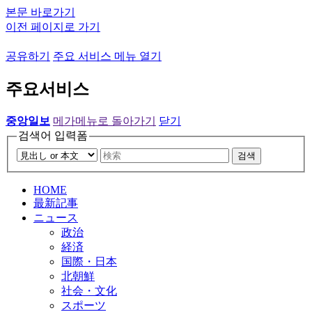
본문 바로가기
이전 페이지로 가기
공유하기
주요 서비스 메뉴 열기
주요서비스
중앙일보
메가메뉴로 돌아가기
닫기
검색어 입력폼
검색
HOME
最新記事
ニュース
政治
経済
国際・日本
北朝鮮
社会・文化
スポーツ