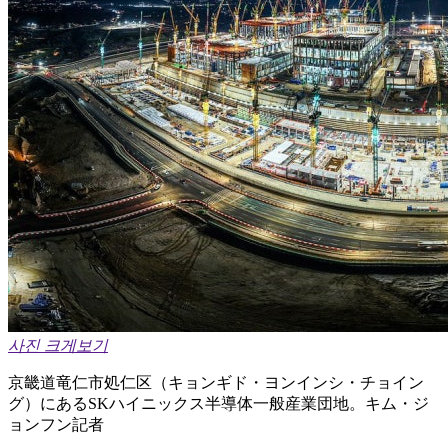
사진 크게보기
京畿道竜仁市処仁区（キョンギド・ヨンインシ・チョイン
グ）にあるSKハイニックス半導体一般産業団地。キム・ジ
ョンフン記者