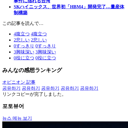
事件に揺れる台湾
SKハイニックス、世界初「HBM4」開発完了…量産体
制構築
この記事を読んで…
4
腹立つ
4
腹立つ
2
悲しい
2
悲しい
0
すっきり
0
すっきり
3
興味深い
3
興味深い
0
役に立つ
0
役に立つ
みんなの感想ランキング
オピニオン 記事
공유하기
공유하기
공유하기
공유하기
공유하기
リンクコピーが完了しました。
포토뷰어
뉴스 메뉴 보기