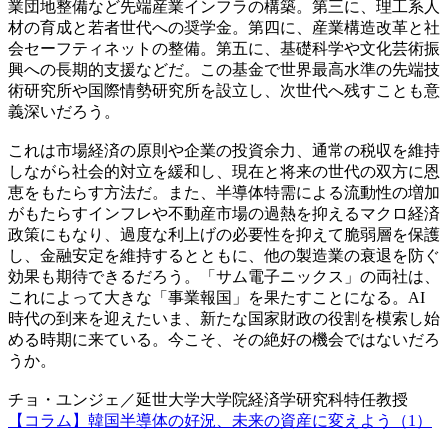
業団地整備など先端産業インフラの構築。第三に、理工系人
材の育成と若者世代への奨学金。第四に、産業構造改革と社
会セーフティネットの整備。第五に、基礎科学や文化芸術振
興への長期的支援などだ。この基金で世界最高水準の先端技
術研究所や国際情勢研究所を設立し、次世代へ残すことも意
義深いだろう。
これは市場経済の原則や企業の投資余力、通常の税収を維持
しながら社会的対立を緩和し、現在と将来の世代の双方に恩
恵をもたらす方法だ。また、半導体特需による流動性の増加
がもたらすインフレや不動産市場の過熱を抑えるマクロ経済
政策にもなり、過度な利上げの必要性を抑えて脆弱層を保護
し、金融安定を維持するとともに、他の製造業の衰退を防ぐ
効果も期待できるだろう。「サム電子ニックス」の両社は、
これによって大きな「事業報国」を果たすことになる。AI
時代の到来を迎えたいま、新たな国家財政の役割を模索し始
める時期に来ている。今こそ、その絶好の機会ではないだろ
うか。
チョ・ユンジェ／延世大学大学院経済学研究科特任教授
【コラム】韓国半導体の好況、未来の資産に変えよう（1）