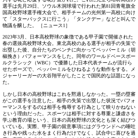
選手は先月29日、ソウル木洞球場で行われた第81回青竜旗全
国高校野球選手権大会で、相手チームの光州第一高校に向け
て「スターバックスに行こう」「タンクデー」などと叫んで
物議を醸した。 ［ニュース1］
2023年3月、日本高校野球の象徴である甲子園で開催された
春の選抜高校野球大会。東北高校のある選手が相手の失策で
出塁した後、自分たちのベンチに向かってペッパーミル（胡
椒挽き）パフォーマンスをした。同年のワールドベースボー
ルクラシック（WBC）で優勝した日本代表チームが流行ら
せたポーズで、ペッパーミルをひねるような動作をする。メ
ジャーリーガーの大谷翔平がしたことで国民的な話題になっ
た。
しかし日本の高校野球はこれを黙過しなかった。一塁の塁審
がこの選手を注意した。相手の失策で出塁した状況でパフォ
ーマンスをするのは相手を侮辱する行為として映りかねない
という理由だった。スポーツは相手に対する尊重と謙虚さを
学ぶ教育の場という、日本の高校野球の文化とも深く結びつ
いている。実際、甲子園の留意事項にはグラウンドへの唾吐
き行為や残った水をまく行為だけでなく、試合中に喜びを過