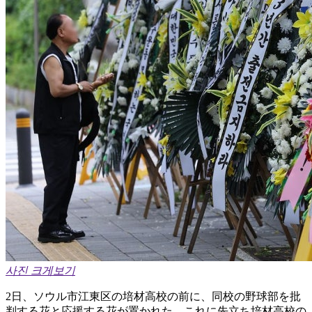
사진 크게보기
2日、ソウル市江東区の培材高校の前に、同校の野球部を批
判する花と応援する花が置かれた。これに先立ち培材高校の