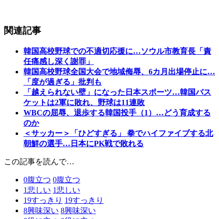
関連記事
韓国高校野球での不適切応援に…ソウル市教育長「責
任痛感し深く謝罪」
韓国高校野球全国大会で地域侮辱、6カ月出場停止に…
「度が過ぎる」批判も
「越えられない壁」になった日本スポーツ…韓国バス
ケットは2軍に敗れ、野球は11連敗
WBCの屈辱、退歩する韓国投手（1）…どう育成する
のか
＜サッカー＞「ひどすぎる」 拳でハイファイブする北
朝鮮の選手…日本にPK戦で敗れる
この記事を読んで…
0
腹立つ
0
腹立つ
1
悲しい
1
悲しい
19
すっきり
19
すっきり
8
興味深い
8
興味深い