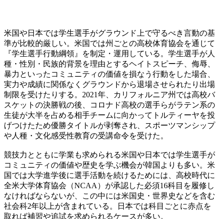
米国や日本では学生選手がグラウンド上で守るべき言動の基
準が比較的厳しい。米国では州ごとの高校体育協会を通じて
『学生選手行動綱領』を制定・運用している。学生選手が人
種・性別・民族的背景を理由とするヘイトスピーチ、侮辱、
暴力といったコミュニティの価値を損なう行動をした場合、
実力や成績に関係なくグラウンドから退場させられたり出場
制限を受けたりする。2021年、カリフォルニア州では高校バ
スケットの決勝戦の後、コロナド高校の選手らがラテン系の
生徒が大半を占める相手チームに向かってトルティーヤを投
げつけたため優勝タイトルが剥奪され、スポーツマンシップ
や人種・文化感受性教育の受講命令を受けた。
競技力とともに学業も求められる米国や日本では学生選手が
コミュニティの価値や歴史を学ぶ機会が韓国よりも多い。米
国では大学進学後に選手活動を続けるためには、高校時代に
全米大学体育協会（NCAA）が承認した必須16科目を履修し
なければならないが、この中には米国史・世界史などを含む
社会科2年以上が含まれている。日本では科目ごとに赤点を
取れば補習や追試を求められるケースが多い。