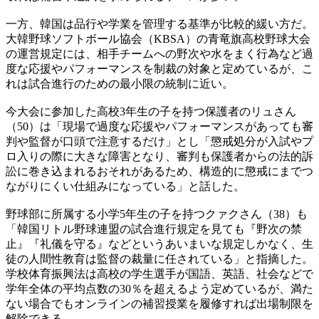
一方、韓国は品行や学業を管理する基準が比較的緩い方だ。
大韓野球ソフトボール協会（KBSA）の青竜旗高校野球大会
の運営規定には、相手チームへの野次や水をまく行為など過
度な応援やパフォーマンスを制裁の対象と定めているが、こ
れは試合進行のための最小限の統制に近い。
今大会に参加した高校3年生の子を持つ保護者のリュさん
（50）は「現場で過度な応援やパフォーマンスがあっても審
判や監督が口頭で注意するだけ」とし「懲戒処分が入試やプ
ロ入りの際に大きな障害となり、審判も保護者からの法的訴
訟に巻き込まれるおそれがあるため、構造的に懲戒にまでつ
ながりにくい仕組みになっている」と話した。
野球部に所属する小学5年生の子を持つクァクさん（38）も
「韓国リトル野球連盟の試合進行規定を見ても『野次の禁
止』『礼儀を守る』などというあいまいな規定しかなく、生
徒の人間性教育は監督の裁量に任されている」と指摘した。
学校体育振興法は高校の学生選手が国語、英語、社会などで
学年全体の平均点数の30％を超えるよう定めているが、満た
ない場合でもオンラインの補習授業を履修すれば出場制限を
解除できる。