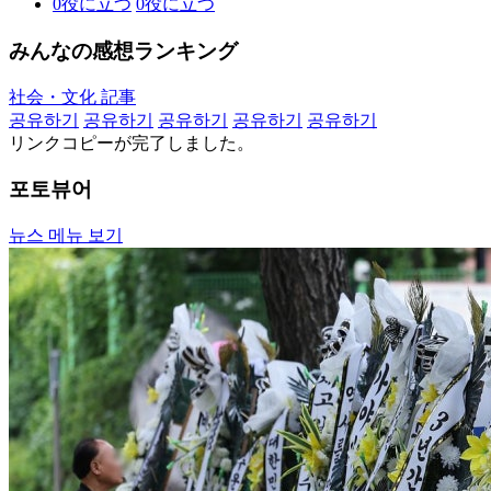
0
役に立つ
0
役に立つ
みんなの感想ランキング
社会・文化 記事
공유하기
공유하기
공유하기
공유하기
공유하기
リンクコピーが完了しました。
포토뷰어
뉴스 메뉴 보기