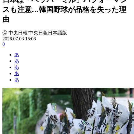
スも注意…韓国野球が品格を失った理
由
ⓒ 中央日報/中央日報日本語版
2026.07.03 15:08
0
あ
あ
あ
あ
あ