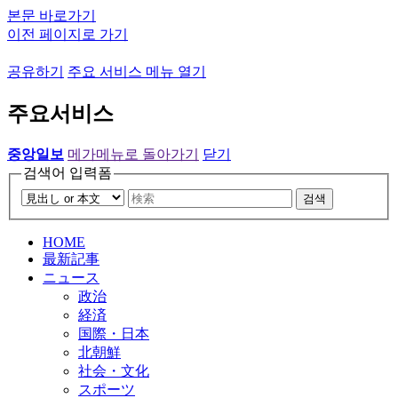
본문 바로가기
이전 페이지로 가기
공유하기
주요 서비스 메뉴 열기
주요서비스
중앙일보
메가메뉴로 돌아가기
닫기
검색어 입력폼
검색
HOME
最新記事
ニュース
政治
経済
国際・日本
北朝鮮
社会・文化
スポーツ