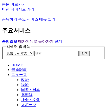
본문 바로가기
이전 페이지로 가기
공유하기
주요 서비스 메뉴 열기
주요서비스
중앙일보
메가메뉴로 돌아가기
닫기
검색어 입력폼
검색
HOME
最新記事
ニュース
政治
経済
国際・日本
北朝鮮
社会・文化
スポーツ