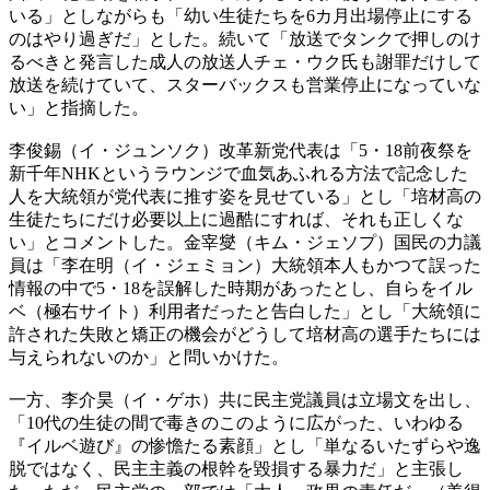
いる」としながらも「幼い生徒たちを6カ月出場停止にする
のはやり過ぎだ」とした。続いて「放送でタンクで押しのけ
るべきと発言した成人の放送人チェ・ウク氏も謝罪だけして
放送を続けていて、スターバックスも営業停止になっていな
い」と指摘した。
李俊錫（イ・ジュンソク）改革新党代表は「5・18前夜祭を
新千年NHKというラウンジで血気あふれる方法で記念した
人を大統領が党代表に推す姿を見せている」とし「培材高の
生徒たちにだけ必要以上に過酷にすれば、それも正しくな
い」とコメントした。金宰燮（キム・ジェソプ）国民の力議
員は「李在明（イ・ジェミョン）大統領本人もかつて誤った
情報の中で5・18を誤解した時期があったとし、自らをイル
ベ（極右サイト）利用者だったと告白した」とし「大統領に
許された失敗と矯正の機会がどうして培材高の選手たちには
与えられないのか」と問いかけた。
一方、李介昊（イ・ゲホ）共に民主党議員は立場文を出し、
「10代の生徒の間で毒きのこのように広がった、いわゆる
『イルベ遊び』の惨憺たる素顔」とし「単なるいたずらや逸
脱ではなく、民主主義の根幹を毀損する暴力だ」と主張し