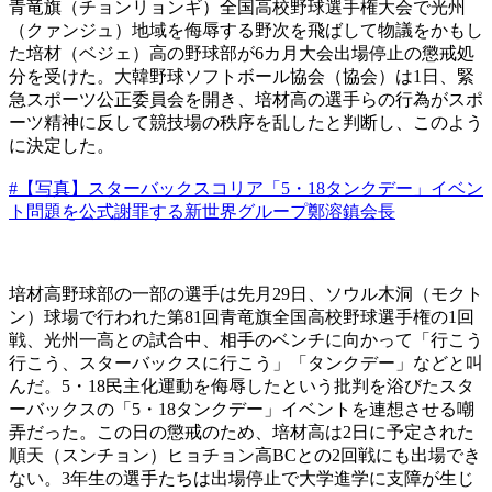
青竜旗（チョンリョンギ）全国高校野球選手権大会で光州
（クァンジュ）地域を侮辱する野次を飛ばして物議をかもし
た培材（ベジェ）高の野球部が6カ月大会出場停止の懲戒処
分を受けた。大韓野球ソフトボール協会（協会）は1日、緊
急スポーツ公正委員会を開き、培材高の選手らの行為がスポ
ーツ精神に反して競技場の秩序を乱したと判断し、このよう
に決定した。
#【写真】スターバックスコリア「5・18タンクデー」イベン
ト問題を公式謝罪する新世界グループ鄭溶鎮会長
培材高野球部の一部の選手は先月29日、ソウル木洞（モクト
ン）球場で行われた第81回青竜旗全国高校野球選手権の1回
戦、光州一高との試合中、相手のベンチに向かって「行こう
行こう、スターバックスに行こう」「タンクデー」などと叫
んだ。5・18民主化運動を侮辱したという批判を浴びたスタ
ーバックスの「5・18タンクデー」イベントを連想させる嘲
弄だった。この日の懲戒のため、培材高は2日に予定された
順天（スンチョン）ヒョチョン高BCとの2回戦にも出場でき
ない。3年生の選手たちは出場停止で大学進学に支障が生じ