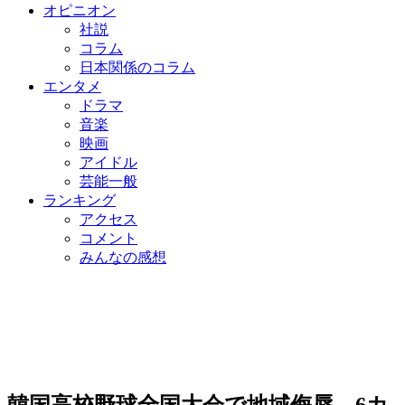
オピニオン
社説
コラム
日本関係のコラム
エンタメ
ドラマ
音楽
映画
アイドル
芸能一般
ランキング
アクセス
コメント
みんなの感想
韓国高校野球全国大会で地域侮辱、6カ