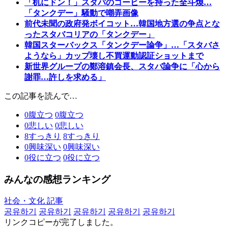
「机にドン！」スタバのコーヒーを持った全斗煥…
「タンクデー」騒動で嘲弄画像
前代未聞の政府発ボイコット…韓国地方選の争点とな
ったスタバコリアの「タンクデー」
韓国スターバックス「タンクデー論争」…「スタバさ
ようなら」カップ壊し不買運動認証ショットまで
新世界グループの鄭溶鎮会長、スタバ論争に「心から
謝罪…許しを求める」
この記事を読んで…
0
腹立つ
0
腹立つ
0
悲しい
0
悲しい
8
すっきり
8
すっきり
0
興味深い
0
興味深い
0
役に立つ
0
役に立つ
みんなの感想ランキング
社会・文化 記事
공유하기
공유하기
공유하기
공유하기
공유하기
リンクコピーが完了しました。