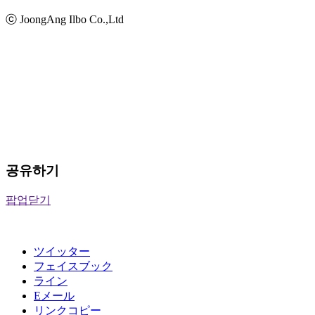
ⓒ JoongAng Ilbo Co.,Ltd
공유하기
팝업닫기
ツイッター
フェイスブック
ライン
Eメール
リンクコピー