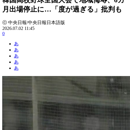
月出場停止に…「度が過ぎる」批判も
ⓒ 中央日報/中央日報日本語版
2026.07.02 11:45
0
あ
あ
あ
あ
あ