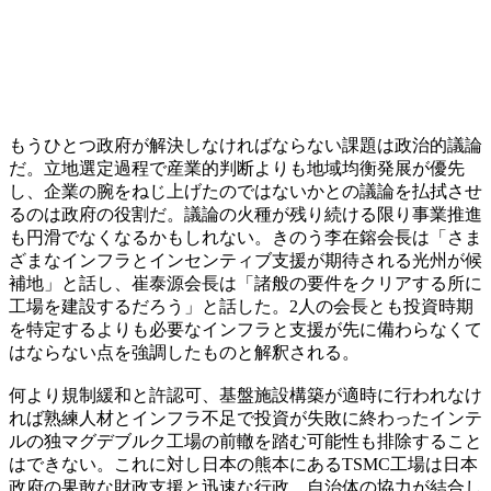
もうひとつ政府が解決しなければならない課題は政治的議論
だ。立地選定過程で産業的判断よりも地域均衡発展が優先
し、企業の腕をねじ上げたのではないかとの議論を払拭させ
るのは政府の役割だ。議論の火種が残り続ける限り事業推進
も円滑でなくなるかもしれない。きのう李在鎔会長は「さま
ざまなインフラとインセンティブ支援が期待される光州が候
補地」と話し、崔泰源会長は「諸般の要件をクリアする所に
工場を建設するだろう」と話した。2人の会長とも投資時期
を特定するよりも必要なインフラと支援が先に備わらなくて
はならない点を強調したものと解釈される。
何より規制緩和と許認可、基盤施設構築が適時に行われなけ
れば熟練人材とインフラ不足で投資が失敗に終わったインテ
ルの独マグデブルク工場の前轍を踏む可能性も排除すること
はできない。これに対し日本の熊本にあるTSMC工場は日本
政府の果敢な財政支援と迅速な行政、自治体の協力が結合し