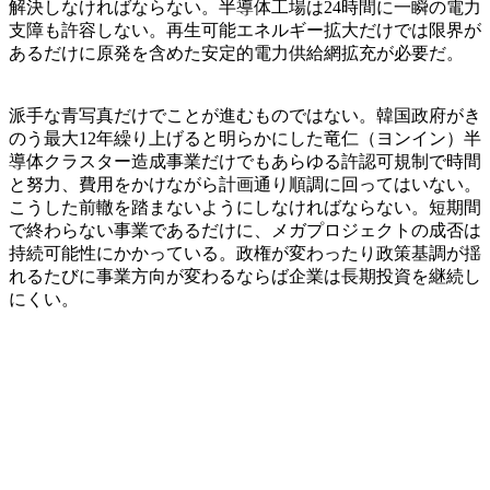
解決しなければならない。半導体工場は24時間に一瞬の電力
支障も許容しない。再生可能エネルギー拡大だけでは限界が
あるだけに原発を含めた安定的電力供給網拡充が必要だ。
派手な青写真だけでことが進むものではない。韓国政府がき
のう最大12年繰り上げると明らかにした竜仁（ヨンイン）半
導体クラスター造成事業だけでもあらゆる許認可規制で時間
と努力、費用をかけながら計画通り順調に回ってはいない。
こうした前轍を踏まないようにしなければならない。短期間
で終わらない事業であるだけに、メガプロジェクトの成否は
持続可能性にかかっている。政権が変わったり政策基調が揺
れるたびに事業方向が変わるならば企業は長期投資を継続し
にくい。