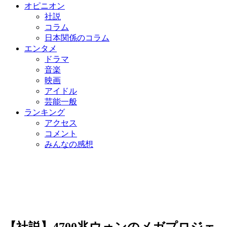
オピニオン
社説
コラム
日本関係のコラム
エンタメ
ドラマ
音楽
映画
アイドル
芸能一般
ランキング
アクセス
コメント
みんなの感想
【社説】4700兆ウォンのメガプロジェ