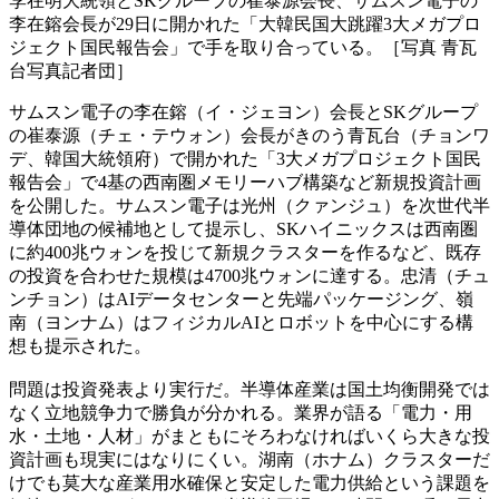
李在明大統領とSKグループの崔泰源会長、サムスン電子の
李在鎔会長が29日に開かれた「大韓民国大跳躍3大メガプロ
ジェクト国民報告会」で手を取り合っている。［写真 青瓦
台写真記者団］
サムスン電子の李在鎔（イ・ジェヨン）会長とSKグループ
の崔泰源（チェ・テウォン）会長がきのう青瓦台（チョンワ
デ、韓国大統領府）で開かれた「3大メガプロジェクト国民
報告会」で4基の西南圏メモリーハブ構築など新規投資計画
を公開した。サムスン電子は光州（クァンジュ）を次世代半
導体団地の候補地として提示し、SKハイニックスは西南圏
に約400兆ウォンを投じて新規クラスターを作るなど、既存
の投資を合わせた規模は4700兆ウォンに達する。忠清（チュ
ンチョン）はAIデータセンターと先端パッケージング、嶺
南（ヨンナム）はフィジカルAIとロボットを中心にする構
想も提示された。
問題は投資発表より実行だ。半導体産業は国土均衡開発では
なく立地競争力で勝負が分かれる。業界が語る「電力・用
水・土地・人材」がまともにそろわなければいくら大きな投
資計画も現実にはなりにくい。湖南（ホナム）クラスターだ
けでも莫大な産業用水確保と安定した電力供給という課題を