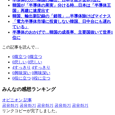
韓国が「半導体の果実」分ける時…日本は「半導体王
国」再建に速度出す
韓国、輸出新記録の「錯視」…半導体除けばマイナス
「電力半導体市場に投資しない韓国、日中台にも遅れ
ている」
半導体のおかげで…韓国の成長率、主要国抜いて世界1
位に
この記事を読んで…
0
腹立つ
0
腹立つ
0
悲しい
0
悲しい
4
すっきり
4
すっきり
0
興味深い
0
興味深い
0
役に立つ
0
役に立つ
みんなの感想ランキング
オピニオン 記事
공유하기
공유하기
공유하기
공유하기
공유하기
リンクコピーが完了しました。