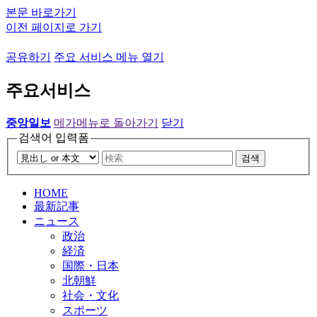
본문 바로가기
이전 페이지로 가기
공유하기
주요 서비스 메뉴 열기
주요서비스
중앙일보
메가메뉴로 돌아가기
닫기
검색어 입력폼
검색
HOME
最新記事
ニュース
政治
経済
国際・日本
北朝鮮
社会・文化
スポーツ