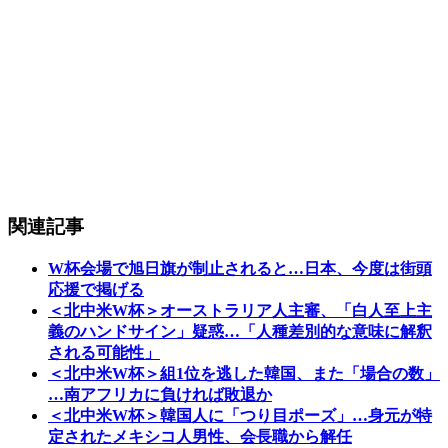
関連記事
W杯会場で旭日旗が制止されると…日本、今度は街頭
応援で掲げる
＜北中米W杯＞オーストラリア人主審、「白人至上主
義のハンドサイン」疑惑…「人種差別的な意味に解釈
される可能性」
＜北中米W杯＞組1位を逃した韓国、また「場合の数」
…南アフリカに負ければ敗退か
＜北中米W杯＞韓国人に「つり目ポーズ」…身元が特
定されたメキシコ人男性、会長職から解任