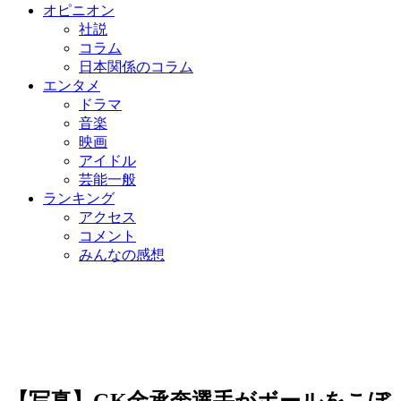
オピニオン
社説
コラム
日本関係のコラム
エンタメ
ドラマ
音楽
映画
アイドル
芸能一般
ランキング
アクセス
コメント
みんなの感想
【写真】GK金承奎選手がボールをこぼ