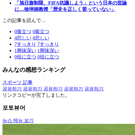
「旭日旗制限、FIFA抗議しよう」という日本の世論
に…徐坰徳教授「歴史を正しく習っていない」
この記事を読んで…
0
腹立つ
0
腹立つ
4
悲しい
4
悲しい
7
すっきり
7
すっきり
1
興味深い
1
興味深い
0
役に立つ
0
役に立つ
みんなの感想ランキング
スポーツ 記事
공유하기
공유하기
공유하기
공유하기
공유하기
リンクコピーが完了しました。
포토뷰어
뉴스 메뉴 보기