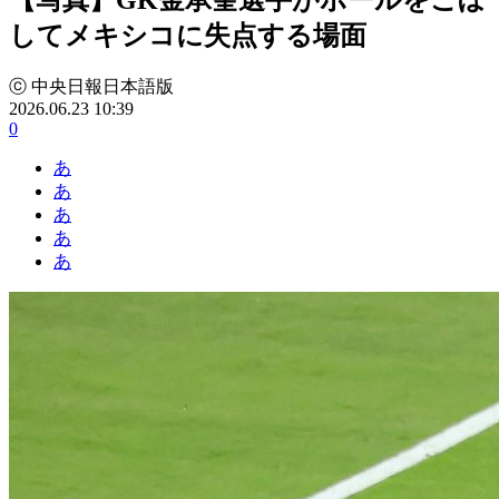
してメキシコに失点する場面
ⓒ 中央日報日本語版
2026.06.23 10:39
0
あ
あ
あ
あ
あ