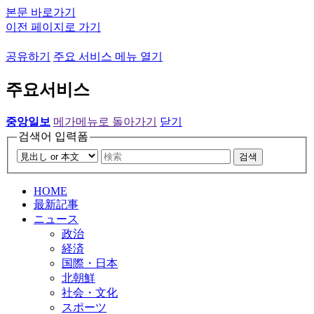
본문 바로가기
이전 페이지로 가기
공유하기
주요 서비스 메뉴 열기
주요서비스
중앙일보
메가메뉴로 돌아가기
닫기
검색어 입력폼
검색
HOME
最新記事
ニュース
政治
経済
国際・日本
北朝鮮
社会・文化
スポーツ