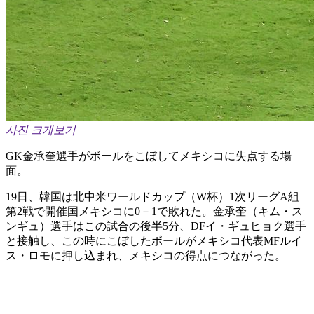
사진 크게보기
GK金承奎選手がボールをこぼしてメキシコに失点する場
面。
19日、韓国は北中米ワールドカップ（W杯）1次リーグA組
第2戦で開催国メキシコに0－1で敗れた。金承奎（キム・ス
ンギュ）選手はこの試合の後半5分、DFイ・ギュヒョク選手
と接触し、この時にこぼしたボールがメキシコ代表MFルイ
ス・ロモに押し込まれ、メキシコの得点につながった。