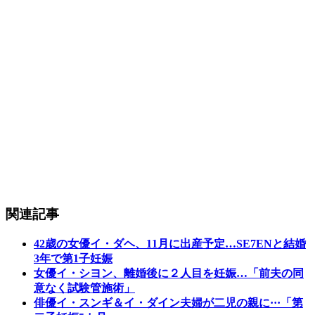
関連記事
42歳の女優イ・ダヘ、11月に出産予定…SE7ENと結婚
3年で第1子妊娠
女優イ・シヨン、離婚後に２人目を妊娠…「前夫の同
意なく試験管施術」
俳優イ・スンギ＆イ・ダイン夫婦が二児の親に···「第