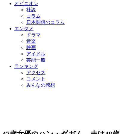
オピニオン
社説
コラム
日本関係のコラム
エンタメ
ドラマ
音楽
映画
アイドル
芸能一般
ランキング
アクセス
コメント
みんなの感想
47歳女優のハン・ダガム、夫は48歳…