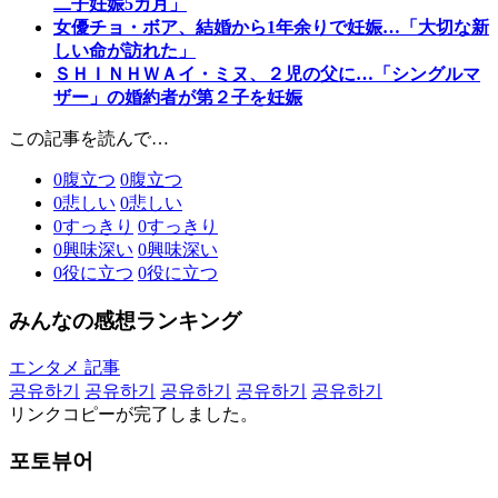
二子妊娠5カ月」
女優チョ・ボア、結婚から1年余りで妊娠…「大切な新
しい命が訪れた」
ＳＨＩＮＨＷＡイ・ミヌ、２児の父に…「シングルマ
ザー」の婚約者が第２子を妊娠
この記事を読んで…
0
腹立つ
0
腹立つ
0
悲しい
0
悲しい
0
すっきり
0
すっきり
0
興味深い
0
興味深い
0
役に立つ
0
役に立つ
みんなの感想ランキング
エンタメ 記事
공유하기
공유하기
공유하기
공유하기
공유하기
リンクコピーが完了しました。
포토뷰어