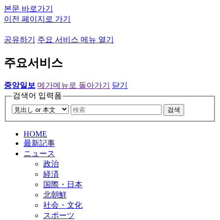
본문 바로가기
이전 페이지로 가기
공유하기
주요 서비스 메뉴 열기
주요서비스
중앙일보
메가메뉴로 돌아가기
닫기
검색어 입력폼
검색
HOME
最新記事
ニュース
政治
経済
国際・日本
北朝鮮
社会・文化
スポーツ