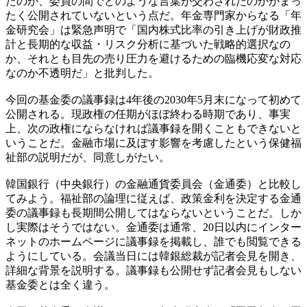
たのか、委員の間でどのような言葉が交わされたのかがまっ
たく公開されていないという点だ。年金専門家からなる「年
金研究会」は緊急声明で「国内株式比率の引き上げが財政推
計と長期的な収益・リスク分析に基づいた戦略的選択なの
か、それとも目先の売り圧力を避けるための臨機応変な対応
なのか不透明だ」と批判した。
今回の基金委の議事録は4年後の2030年5月末になって初めて
公開される。現政権の任期がほぼ終わる時期であり、事実
上、次の政権にならなければ議事録を開くこともできないと
いうことだ。金融市場に及ぼす影響を考慮したという保健福
祉部の説明だが、同意しがたい。
韓国銀行（中央銀行）の金融通貨委員会（金通委）と比較し
てみよう。福祉部の論理に従えば、政策金利を決定する金通
委の議事録も長期間公開してはならないということだ。しか
し実際はそうではない。金通委は通常、20日以内にインター
ネットのホームページに議事録を掲載し、誰でも閲覧できる
ようにしている。会議当日には韓銀総裁が記者会見を開き、
詳細な背景を説明する。議事録も公開せず記者会見もしない
基金委とは全く違う。