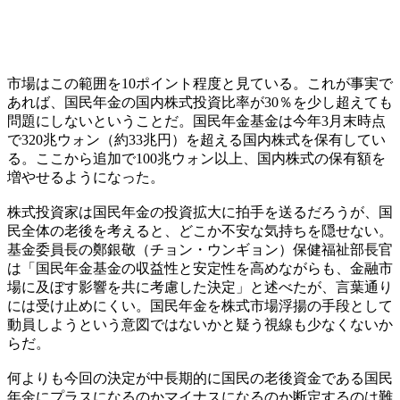
市場はこの範囲を10ポイント程度と見ている。これが事実で
あれば、国民年金の国内株式投資比率が30％を少し超えても
問題にしないということだ。国民年金基金は今年3月末時点
で320兆ウォン（約33兆円）を超える国内株式を保有してい
る。ここから追加で100兆ウォン以上、国内株式の保有額を
増やせるようになった。
株式投資家は国民年金の投資拡大に拍手を送るだろうが、国
民全体の老後を考えると、どこか不安な気持ちを隠せない。
基金委員長の鄭銀敬（チョン・ウンギョン）保健福祉部長官
は「国民年金基金の収益性と安定性を高めながらも、金融市
場に及ぼす影響を共に考慮した決定」と述べたが、言葉通り
には受け止めにくい。国民年金を株式市場浮揚の手段として
動員しようという意図ではないかと疑う視線も少なくないか
らだ。
何よりも今回の決定が中長期的に国民の老後資金である国民
年金にプラスになるのかマイナスになるのか断定するのは難