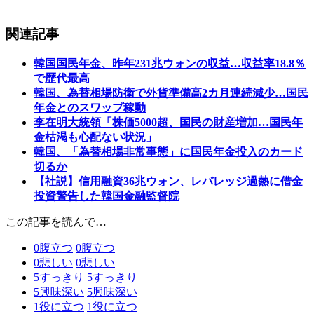
関連記事
韓国国民年金、昨年231兆ウォンの収益…収益率18.8％
で歴代最高
韓国、為替相場防衛で外貨準備高2カ月連続減少…国民
年金とのスワップ稼動
李在明大統領「株価5000超、国民の財産増加…国民年
金枯渇も心配ない状況」
韓国、「為替相場非常事態」に国民年金投入のカード
切るか
【社説】信用融資36兆ウォン、レバレッジ過熱に借金
投資警告した韓国金融監督院
この記事を読んで…
0
腹立つ
0
腹立つ
0
悲しい
0
悲しい
5
すっきり
5
すっきり
5
興味深い
5
興味深い
1
役に立つ
1
役に立つ