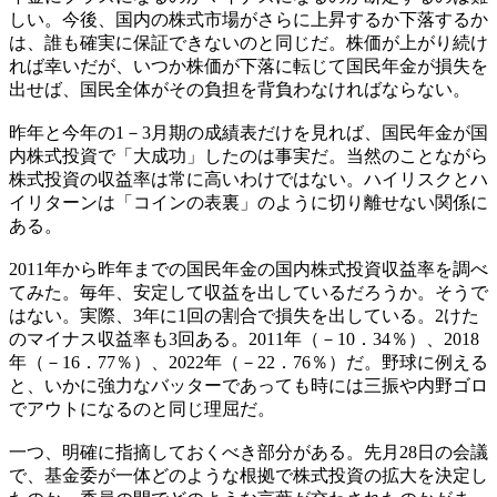
しい。今後、国内の株式市場がさらに上昇するか下落するか
は、誰も確実に保証できないのと同じだ。株価が上がり続け
れば幸いだが、いつか株価が下落に転じて国民年金が損失を
出せば、国民全体がその負担を背負わなければならない。
昨年と今年の1－3月期の成績表だけを見れば、国民年金が国
内株式投資で「大成功」したのは事実だ。当然のことながら
株式投資の収益率は常に高いわけではない。ハイリスクとハ
イリターンは「コインの表裏」のように切り離せない関係に
ある。
2011年から昨年までの国民年金の国内株式投資収益率を調べ
てみた。毎年、安定して収益を出しているだろうか。そうで
はない。実際、3年に1回の割合で損失を出している。2けた
のマイナス収益率も3回ある。2011年（－10．34％）、2018
年（－16．77％）、2022年（－22．76％）だ。野球に例える
と、いかに強力なバッターであっても時には三振や内野ゴロ
でアウトになるのと同じ理屈だ。
一つ、明確に指摘しておくべき部分がある。先月28日の会議
で、基金委が一体どのような根拠で株式投資の拡大を決定し