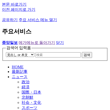
본문 바로가기
이전 페이지로 가기
공유하기
주요 서비스 메뉴 열기
주요서비스
중앙일보
메가메뉴로 돌아가기
닫기
검색어 입력폼
검색
HOME
最新記事
ニュース
政治
経済
国際・日本
北朝鮮
社会・文化
スポーツ