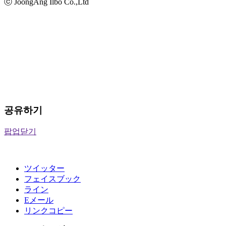
ⓒ JoongAng Ilbo Co.,Ltd
공유하기
팝업닫기
ツイッター
フェイスブック
ライン
Eメール
リンクコピー