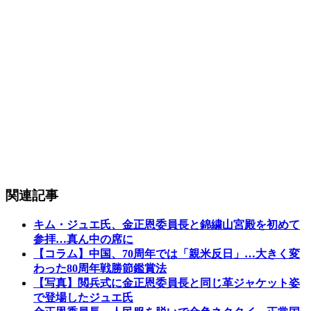
関連記事
キム・ジュエ氏、金正恩委員長と錦繍山宮殿を初めて
参拝…真ん中の席に
【コラム】中国、70周年では「親米反日」…大きく変
わった80周年戦勝節鑑賞法
【写真】閲兵式に金正恩委員長と同じ革ジャケット姿
で登場したジュエ氏