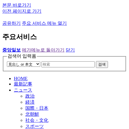
본문 바로가기
이전 페이지로 가기
공유하기
주요 서비스 메뉴 열기
주요서비스
중앙일보
메가메뉴로 돌아가기
닫기
검색어 입력폼
검색
HOME
最新記事
ニュース
政治
経済
国際・日本
北朝鮮
社会・文化
スポーツ