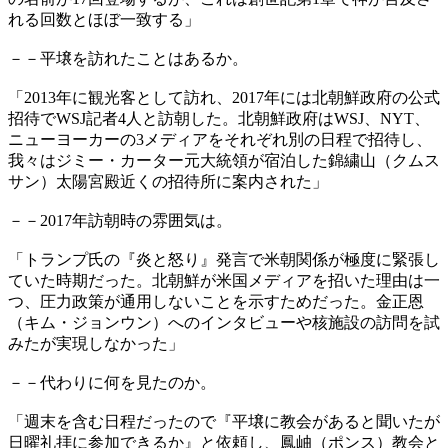
れる回数とほぼ一致する」
－－平壌を訪れたことはあるか。
「2013年に観光客として訪れ、2017年には北朝鮮政府の公式
招待でWSJ記者4人と訪朝した。北朝鮮政府はWSJ、NYT、
ニューヨーカーの3メディアをそれぞれ別の日程で招待し、
我々はジミー・カーター元大統領が宿泊した錦繍山（クムス
サン）太陽宮殿近くの招待所に案内された」
－－2017年訪朝時の雰囲気は。
「トランプ氏の『炎と怒り』発言で米朝関係が極度に緊張し
ていた時期だった。北朝鮮が米国メディアを招いた理由は一
つ、圧力政策が通用しないことを示すためだった。金正恩
（キム・ジョンウン）へのインタビューや核施設の訪問を試
みたが実現しなかった」
－－代わりに何を見たのか。
「週末を含む日程だったので『平壌に教会があると聞いたが
日曜礼拝に参加できるか』と依頼し、鳳岫（ポンス）教会と