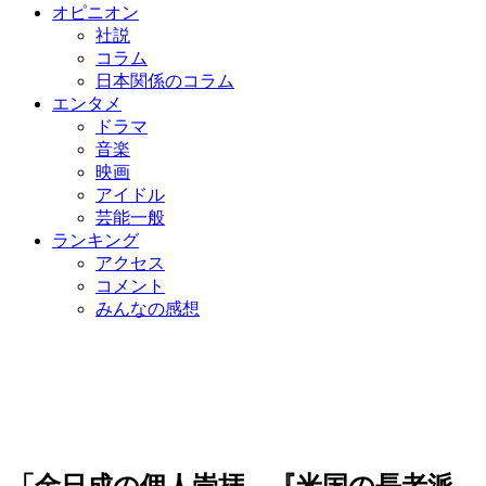
オピニオン
社説
コラム
日本関係のコラム
エンタメ
ドラマ
音楽
映画
アイドル
芸能一般
ランキング
アクセス
コメント
みんなの感想
「金日成の個人崇拝、『米国の長老派