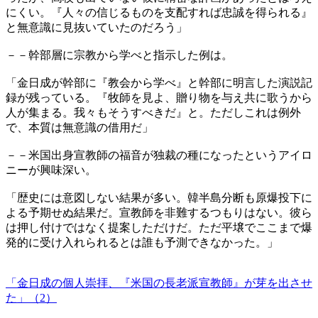
にくい。『人々の信じるものを支配すれば忠誠を得られる』
と無意識に見抜いていたのだろう」
－－幹部層に宗教から学べと指示した例は。
「金日成が幹部に『教会から学べ』と幹部に明言した演説記
録が残っている。『牧師を見よ、贈り物を与え共に歌うから
人が集まる。我々もそうすべきだ』と。ただしこれは例外
で、本質は無意識の借用だ」
－－米国出身宣教師の福音が独裁の種になったというアイロ
ニーが興味深い。
「歴史には意図しない結果が多い。韓半島分断も原爆投下に
よる予期せぬ結果だ。宣教師を非難するつもりはない。彼ら
は押し付けではなく提案しただけだ。ただ平壌でここまで爆
発的に受け入れられるとは誰も予測できなかった。」
「金日成の個人崇拝、『米国の長老派宣教師』が芽を出させ
た」（2）