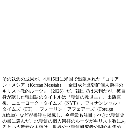
その執念の成果が、4月15日に米国で出版された『コリア
ン・メシア（Korean Messiah）：金日成と北朝鮮個人崇拝の
キリスト教的ルーツ』（2026）だ。韓国では未刊だが、彼自
身が訳した韓国語のタイトルは『朝鮮の救世主』。出版直
後、ニューヨーク・タイムズ（NYT）、フィナンシャル・
タイムズ（FT）、フォーリン・アフェアーズ（Foreign
Affairs）などが書評を掲載し、今年最も注目すべき北朝鮮史
の書に選んだ。北朝鮮の個人崇拝のルーツがキリスト教にあ
るという斬新な主張は、世界の北朝鮮研究者の関心も集め