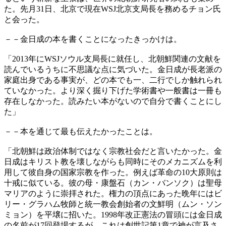
た。先月31日、北京で現在WSJ北京支局長を務めるチョン氏
と会った。
－－金日成の本を書くことになったきっかけは。
「2013年にWSJソウル支局長に就任し、北朝鮮関連の文献を
読んでいるうちに不思議な点に気づいた。金日成が長老派の
家庭出身である事実が、どの本でも一、二行でしか触れられ
ていなかった。より深く掘り下げた学術書や一般書は一冊も
存在しなかった。読みたい本がないので自分で書くことにし
た」
－－本を通じて最も伝えたかったことは。
「北朝鮮は政治体制ではなく宗教社会だと言いたかった。金
日成はキリスト教を壊しながらも同時にそのメカニズムを利
用して彼自身の国家宗教を作った。例えば革命の10大原則は
十戒に似ている。彼の母・康盤石（カン・バンソク）は聖母
マリアのように崇拝された。権力の頂点にあった晩年にはビ
リー・グラハム牧師と統一教会創始者の文鮮明（ムン・ソン
ミョン）を平壌に招いた。1998年改正憲法の冒頭には金日成
の名前が17回登場するが、これは創世記第1章で神が言及さ