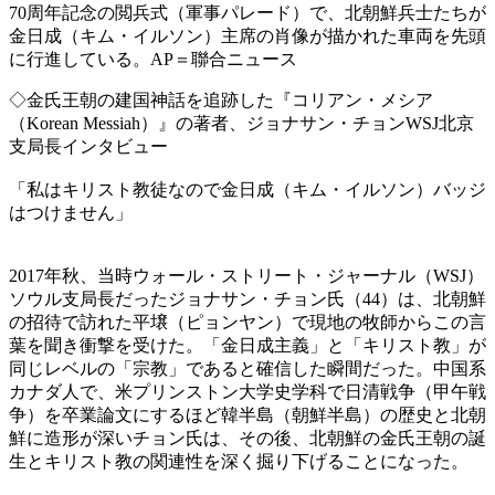
70周年記念の閲兵式（軍事パレード）で、北朝鮮兵士たちが
金日成（キム・イルソン）主席の肖像が描かれた車両を先頭
に行進している。AP＝聯合ニュース
◇金氏王朝の建国神話を追跡した『コリアン・メシア
（Korean Messiah）』の著者、ジョナサン・チョンWSJ北京
支局長インタビュー
「私はキリスト教徒なので金日成（キム・イルソン）バッジ
はつけません」
2017年秋、当時ウォール・ストリート・ジャーナル（WSJ）
ソウル支局長だったジョナサン・チョン氏（44）は、北朝鮮
の招待で訪れた平壌（ピョンヤン）で現地の牧師からこの言
葉を聞き衝撃を受けた。「金日成主義」と「キリスト教」が
同じレベルの「宗教」であると確信した瞬間だった。中国系
カナダ人で、米プリンストン大学史学科で日清戦争（甲午戦
争）を卒業論文にするほど韓半島（朝鮮半島）の歴史と北朝
鮮に造形が深いチョン氏は、その後、北朝鮮の金氏王朝の誕
生とキリスト教の関連性を深く掘り下げることになった。