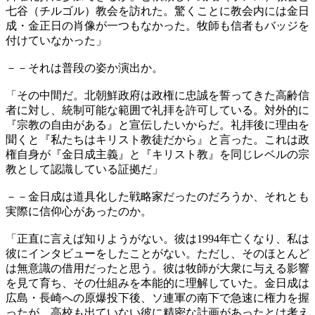
七谷（チルゴル）教会を訪れた。驚くことに教会内には金日
成・金正日の肖像が一つもなかった。牧師も信者もバッジを
付けていなかった」
－－それは普段の姿か演出か。
「その中間だ。北朝鮮政府は政権に忠誠を誓ってきた高齢信
者に対し、統制可能な範囲で礼拝を許可している。対外的に
『宗教の自由がある』と宣伝したいからだ。礼拝後に理由を
聞くと『私たちはキリスト教徒だから』と言った。これは政
権自身が『金日成主義』と『キリスト教』を同じレベルの宗
教として認識している証拠だ」
－－金日成は道具化した戦略家だったのだろうか、それとも
実際に信仰心があったのか。
「正直に言えば知りようがない。彼は1994年亡くなり、私は
彼にインタビューをしたことがない。ただし、そのほとんど
は無意識の借用だったと思う。彼は牧師が大衆に与える影響
を見て育ち、その仕組みを本能的に理解していた。金日成は
広島・長崎への原爆投下後、ソ連軍の南下で急速に権力を握
ったが、高校も出ていない彼に精密な計画があったとは考え