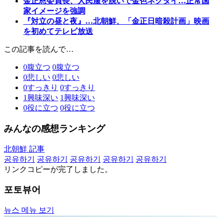
金正恩委員長、人民服を脱いで金色ネクタイ…正常国
家イメージを強調
『対立の昼と夜』…北朝鮮、「金正日暗殺計画」映画
を初めてテレビ放送
この記事を読んで…
0
腹立つ
0
腹立つ
0
悲しい
0
悲しい
0
すっきり
0
すっきり
1
興味深い
1
興味深い
0
役に立つ
0
役に立つ
みんなの感想ランキング
北朝鮮 記事
공유하기
공유하기
공유하기
공유하기
공유하기
リンクコピーが完了しました。
포토뷰어
뉴스 메뉴 보기