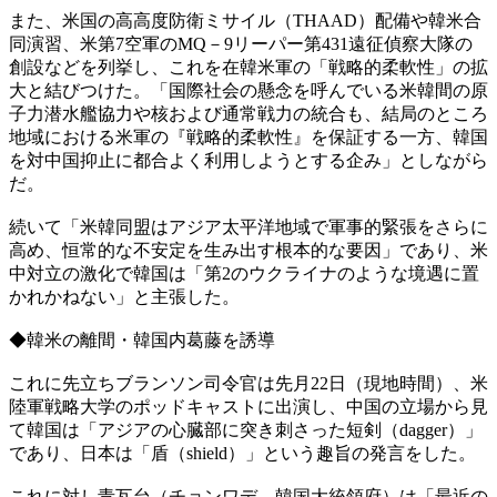
また、米国の高高度防衛ミサイル（THAAD）配備や韓米合
同演習、米第7空軍のMQ－9リーパー第431遠征偵察大隊の
創設などを列挙し、これを在韓米軍の「戦略的柔軟性」の拡
大と結びつけた。「国際社会の懸念を呼んでいる米韓間の原
子力潜水艦協力や核および通常戦力の統合も、結局のところ
地域における米軍の『戦略的柔軟性』を保証する一方、韓国
を対中国抑止に都合よく利用しようとする企み」としながら
だ。
続いて「米韓同盟はアジア太平洋地域で軍事的緊張をさらに
高め、恒常的な不安定を生み出す根本的な要因」であり、米
中対立の激化で韓国は「第2のウクライナのような境遇に置
かれかねない」と主張した。
◆韓米の離間・韓国内葛藤を誘導
これに先立ちブランソン司令官は先月22日（現地時間）、米
陸軍戦略大学のポッドキャストに出演し、中国の立場から見
て韓国は「アジアの心臓部に突き刺さった短剣（dagger）」
であり、日本は「盾（shield）」という趣旨の発言をした。
これに対し青瓦台（チョンワデ、韓国大統領府）は「最近の