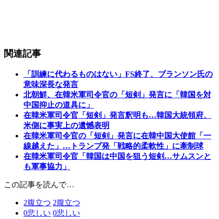
関連記事
「訓練に代わるものはない」FS終了、ブランソン氏の
意味深長な発言
北朝鮮、在韓米軍司令官の「短剣」発言に「韓国を対
中国抑止の道具に」
在韓米軍司令官「短剣」発言釈明も…韓国大統領府、
米側に事実上の遺憾表明
在韓米軍司令官の「短剣」発言に在韓中国大使館「一
線越えた」…トランプ発「戦略的柔軟性」に牽制球
在韓米軍司令官「韓国は中国を狙う短剣…サムスンと
も軍事協力」
この記事を読んで…
2
腹立つ
2
腹立つ
0
悲しい
0
悲しい