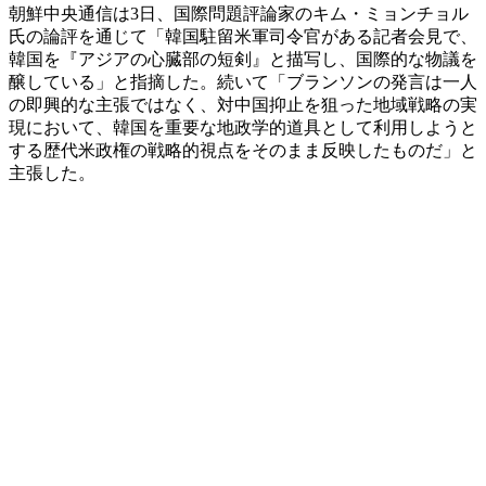
朝鮮中央通信は3日、国際問題評論家のキム・ミョンチョル
氏の論評を通じて「韓国駐留米軍司令官がある記者会見で、
韓国を『アジアの心臓部の短剣』と描写し、国際的な物議を
醸している」と指摘した。続いて「ブランソンの発言は一人
の即興的な主張ではなく、対中国抑止を狙った地域戦略の実
現において、韓国を重要な地政学的道具として利用しようと
する歴代米政権の戦略的視点をそのまま反映したものだ」と
主張した。