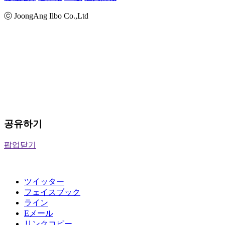
ⓒ JoongAng Ilbo Co.,Ltd
공유하기
팝업닫기
ツイッター
フェイスブック
ライン
Eメール
リンクコピー