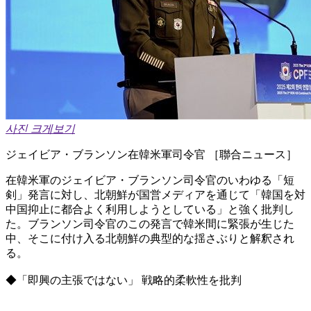
사진 크게보기
ジェイビア・ブランソン在韓米軍司令官 ［聯合ニュース］
在韓米軍のジェイビア・ブランソン司令官のいわゆる「短
剣」発言に対し、北朝鮮が国営メディアを通じて「韓国を対
中国抑止に都合よく利用しようとしている」と強く批判し
た。ブランソン司令官のこの発言で韓米間に緊張が生じた
中、そこに付け入る北朝鮮の典型的な揺さぶりと解釈され
る。
◆「即興の主張ではない」 戦略的柔軟性を批判