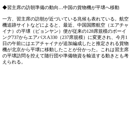
◆習主席の訪朝準備の動向…中国の貨物機が平壌へ移動
一方、習主席の訪朝が近づいている兆候も表れている。航空
機追跡サイトなどによると、最近、中国国際航空（エアチャ
イナ）の平壌（ピョンヤン）便が従来の128席規模のボーイ
ング737からエアバスA330（237席規模）に変更され、今月1
日の午前にはエアチャイナが追加編成したと推定される貨物
機が北京から平壌に移動したことが分かった。これは習主席
の平壌訪問を控えて随行団や準備物資を輸送する動きとも考
えられる。