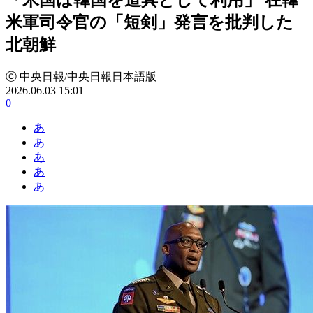
米軍司令官の「短剣」発言を批判した
北朝鮮
ⓒ 中央日報/中央日報日本語版
2026.06.03 15:01
0
あ
あ
あ
あ
あ