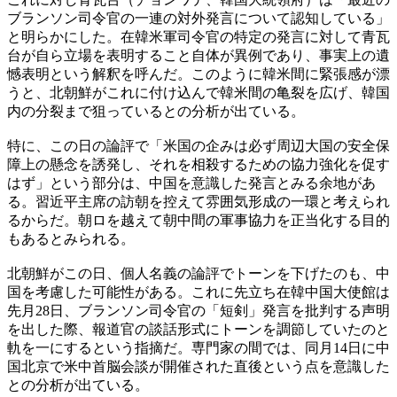
ブランソン司令官の一連の対外発言について認知している」
と明らかにした。在韓米軍司令官の特定の発言に対して青瓦
台が自ら立場を表明すること自体が異例であり、事実上の遺
憾表明という解釈を呼んだ。このように韓米間に緊張感が漂
うと、北朝鮮がこれに付け込んで韓米間の亀裂を広げ、韓国
内の分裂まで狙っているとの分析が出ている。
特に、この日の論評で「米国の企みは必ず周辺大国の安全保
障上の懸念を誘発し、それを相殺するための協力強化を促す
はず」という部分は、中国を意識した発言とみる余地があ
る。習近平主席の訪朝を控えて雰囲気形成の一環と考えられ
るからだ。朝ロを越えて朝中間の軍事協力を正当化する目的
もあるとみられる。
北朝鮮がこの日、個人名義の論評でトーンを下げたのも、中
国を考慮した可能性がある。これに先立ち在韓中国大使館は
先月28日、ブランソン司令官の「短剣」発言を批判する声明
を出した際、報道官の談話形式にトーンを調節していたのと
軌を一にするという指摘だ。専門家の間では、同月14日に中
国北京で米中首脳会談が開催された直後という点を意識した
との分析が出ている。