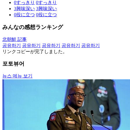
0
すっきり
0
すっきり
3
興味深い
3
興味深い
0
役に立つ
0
役に立つ
みんなの感想ランキング
北朝鮮 記事
공유하기
공유하기
공유하기
공유하기
공유하기
リンクコピーが完了しました。
포토뷰어
뉴스 메뉴 보기