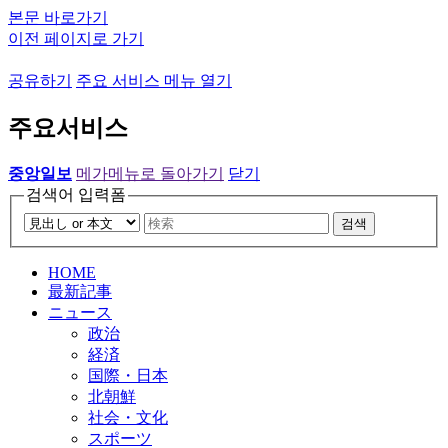
본문 바로가기
이전 페이지로 가기
공유하기
주요 서비스 메뉴 열기
주요서비스
중앙일보
메가메뉴로 돌아가기
닫기
검색어 입력폼
검색
HOME
最新記事
ニュース
政治
経済
国際・日本
北朝鮮
社会・文化
スポーツ