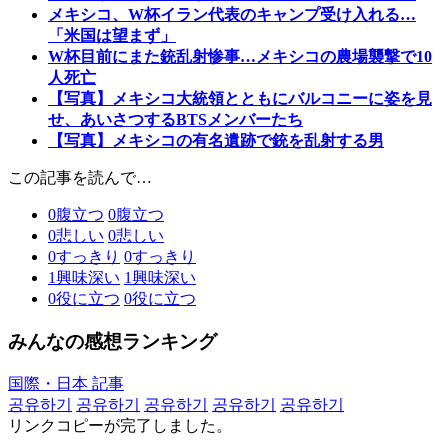
メキシコ、W杯イラン代表のキャンプ受け入れる…
「米国は望まず」
W杯目前にまた銃乱射惨事…メキシコの農場襲撃で10
人死亡
【写真】メキシコ大統領とともにバルコニーに姿を見
せ、あいさつするBTSメンバーたち
【写真】メキシコの有名遺跡で銃を乱射する男
この記事を読んで…
0
腹立つ
0
腹立つ
0
悲しい
0
悲しい
0
すっきり
0
すっきり
1
興味深い
1
興味深い
0
役に立つ
0
役に立つ
みんなの感想ランキング
国際・日本 記事
공유하기
공유하기
공유하기
공유하기
공유하기
リンクコピーが完了しました。