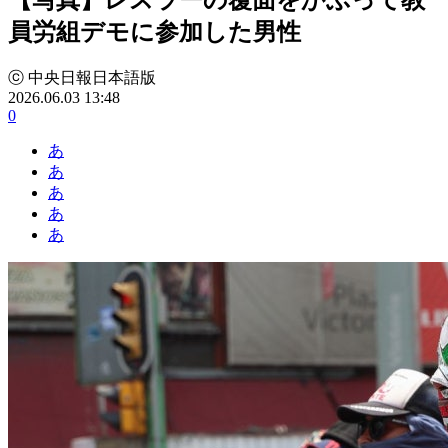
員労組デモに参加した男性
ⓒ 中央日報日本語版
2026.06.03 13:48
0
あ
あ
あ
あ
あ