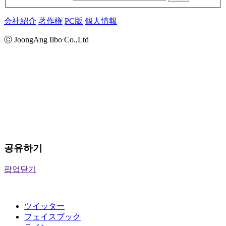
会社紹介
著作権
PC版
個人情報
ⓒ JoongAng Ilbo Co.,Ltd
공유하기
팝업닫기
ツイッター
フェイスブック