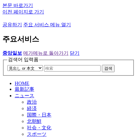
본문 바로가기
이전 페이지로 가기
공유하기
주요 서비스 메뉴 열기
주요서비스
중앙일보
메가메뉴로 돌아가기
닫기
검색어 입력폼
검색
HOME
最新記事
ニュース
政治
経済
国際・日本
北朝鮮
社会・文化
スポーツ