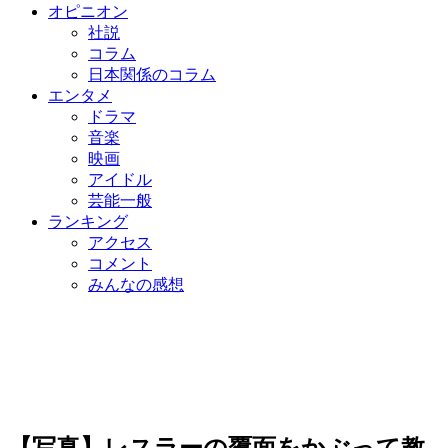
オピニオン
社説
コラム
日本関係のコラム
エンタメ
ドラマ
音楽
映画
アイドル
芸能一般
ランキング
アクセス
コメント
みんなの感想
【写真】レスラーの覆面をかぶって教