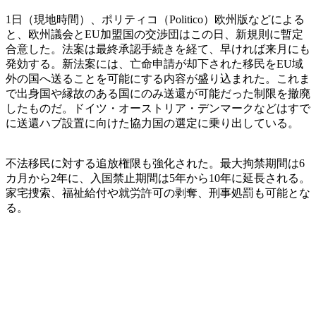
1日（現地時間）、ポリティコ（Politico）欧州版などによる
と、欧州議会とEU加盟国の交渉団はこの日、新規則に暫定
合意した。法案は最終承認手続きを経て、早ければ来月にも
発効する。新法案には、亡命申請が却下された移民をEU域
外の国へ送ることを可能にする内容が盛り込まれた。これま
で出身国や縁故のある国にのみ送還が可能だった制限を撤廃
したものだ。ドイツ・オーストリア・デンマークなどはすで
に送還ハブ設置に向けた協力国の選定に乗り出している。
不法移民に対する追放権限も強化された。最大拘禁期間は6
カ月から2年に、入国禁止期間は5年から10年に延長される。
家宅捜索、福祉給付や就労許可の剥奪、刑事処罰も可能とな
る。