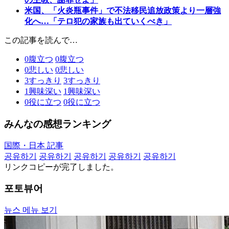
米国、「火炎瓶事件」で不法移民追放政策より一層強
化へ…「テロ犯の家族も出ていくべき」
この記事を読んで…
0
腹立つ
0
腹立つ
0
悲しい
0
悲しい
3
すっきり
3
すっきり
1
興味深い
1
興味深い
0
役に立つ
0
役に立つ
みんなの感想ランキング
国際・日本 記事
공유하기
공유하기
공유하기
공유하기
공유하기
リンクコピーが完了しました。
포토뷰어
뉴스 메뉴 보기