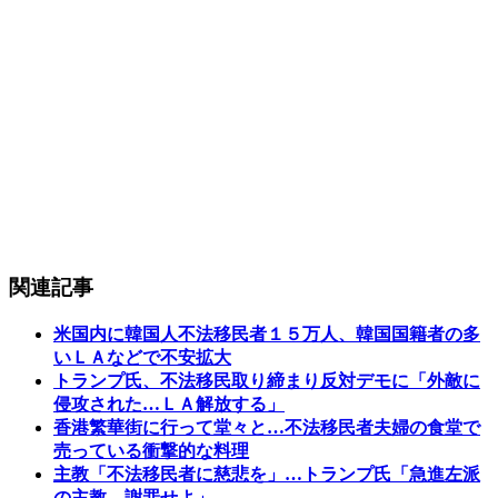
関連記事
米国内に韓国人不法移民者１５万人、韓国国籍者の多
いＬＡなどで不安拡大
トランプ氏、不法移民取り締まり反対デモに「外敵に
侵攻された…ＬＡ解放する」
香港繁華街に行って堂々と…不法移民者夫婦の食堂で
売っている衝撃的な料理
主教「不法移民者に慈悲を」…トランプ氏「急進左派
の主教、謝罪せよ」