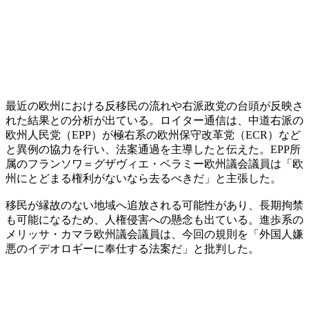
最近の欧州における反移民の流れや右派政党の台頭が反映さ
れた結果との分析が出ている。ロイター通信は、中道右派の
欧州人民党（EPP）が極右系の欧州保守改革党（ECR）など
と異例の協力を行い、法案通過を主導したと伝えた。EPP所
属のフランソワ＝グザヴィエ・ベラミー欧州議会議員は「欧
州にとどまる権利がないなら去るべきだ」と主張した。
移民が縁故のない地域へ追放される可能性があり、長期拘禁
も可能になるため、人権侵害への懸念も出ている。進歩系の
メリッサ・カマラ欧州議会議員は、今回の規則を「外国人嫌
悪のイデオロギーに奉仕する法案だ」と批判した。