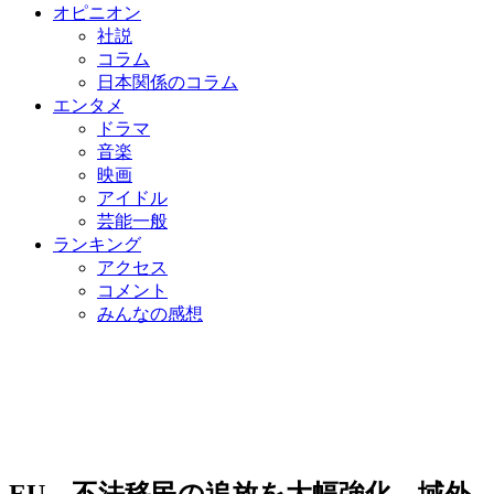
オピニオン
社説
コラム
日本関係のコラム
エンタメ
ドラマ
音楽
映画
アイドル
芸能一般
ランキング
アクセス
コメント
みんなの感想
EU、不法移民の追放を大幅強化…域外