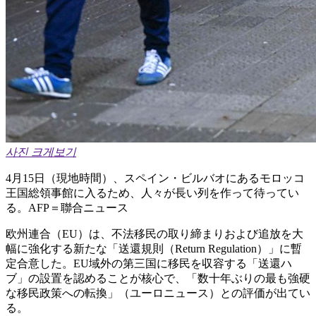
사진 크게보기
4月15日（現地時間）、スペイン・ビルバオにあるモロッコ
王国総領事館に入るため、人々が長い列を作って待ってい
る。AFP＝聯合ニュース
欧州連合（EU）は、不法移民の取り締まりおよび追放を大
幅に強化する新たな「送還規則（Return Regulation）」に暫
定合意した。EU域外の第三国に移民を収容する「送還ハ
ブ」の設置を認めることが核心で、「数十年ぶりの最も強硬
な移民政策への転換」（ユーロニュース）との評価が出てい
る。