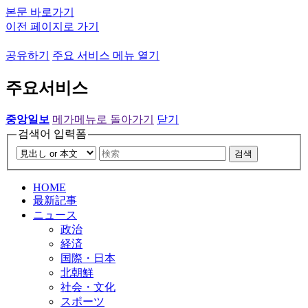
본문 바로가기
이전 페이지로 가기
공유하기
주요 서비스 메뉴 열기
주요서비스
중앙일보
메가메뉴로 돌아가기
닫기
검색어 입력폼
검색
HOME
最新記事
ニュース
政治
経済
国際・日本
北朝鮮
社会・文化
スポーツ