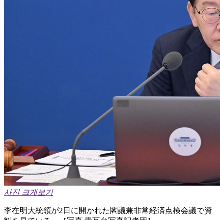
사진 크게보기
李在明大統領が2日に開かれた閣議兼非常経済点検会議で資