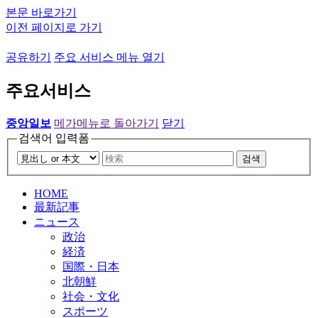
본문 바로가기
이전 페이지로 가기
공유하기
주요 서비스 메뉴 열기
주요서비스
중앙일보
메가메뉴로 돌아가기
닫기
검색어 입력폼
검색
HOME
最新記事
ニュース
政治
経済
国際・日本
北朝鮮
社会・文化
スポーツ