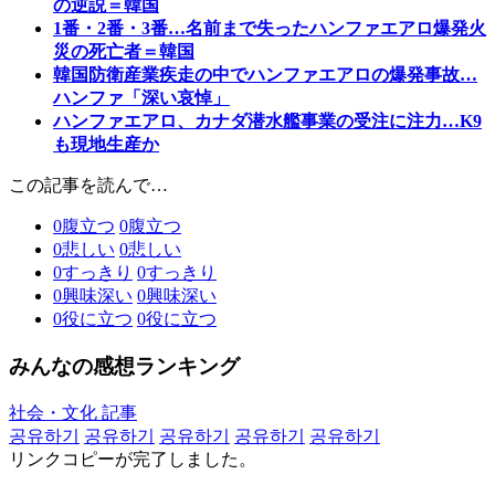
の逆説＝韓国
1番・2番・3番…名前まで失ったハンファエアロ爆発火
災の死亡者＝韓国
韓国防衛産業疾走の中でハンファエアロの爆発事故…
ハンファ「深い哀悼」
ハンファエアロ、カナダ潜水艦事業の受注に注力…K9
も現地生産か
この記事を読んで…
0
腹立つ
0
腹立つ
0
悲しい
0
悲しい
0
すっきり
0
すっきり
0
興味深い
0
興味深い
0
役に立つ
0
役に立つ
みんなの感想ランキング
社会・文化 記事
공유하기
공유하기
공유하기
공유하기
공유하기
リンクコピーが完了しました。