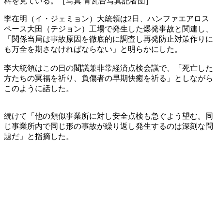
料を見ている。［写真 青瓦台写真記者団］
李在明（イ・ジェミョン）大統領は2日、ハンファエアロス
ペース大田（テジョン）工場で発生した爆発事故と関連し、
「関係当局は事故原因を徹底的に調査し再発防止対策作りに
も万全を期さなければならない」と明らかにした。
李大統領はこの日の閣議兼非常経済点検会議で、「死亡した
方たちの冥福を祈り、負傷者の早期快癒を祈る」としながら
このように話した。
続けて「他の類似事業所に対し安全点検も急ぐよう望む。同
じ事業所内で同じ形の事故が繰り返し発生するのは深刻な問
題だ」と指摘した。