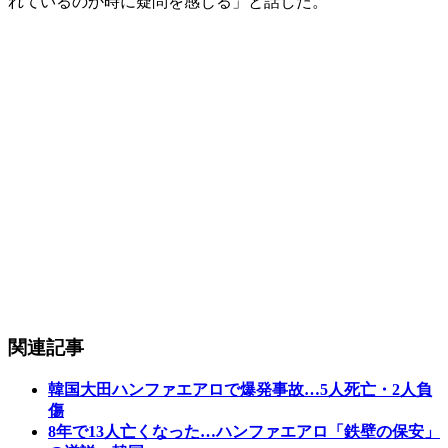
れているのか時に疑問を感じる」と話した。
関連記事
韓国大田ハンファエアロで爆発事故…5人死亡・2人負
傷
8年で13人亡くなった…ハンファエアロ「鉄壁の保安」