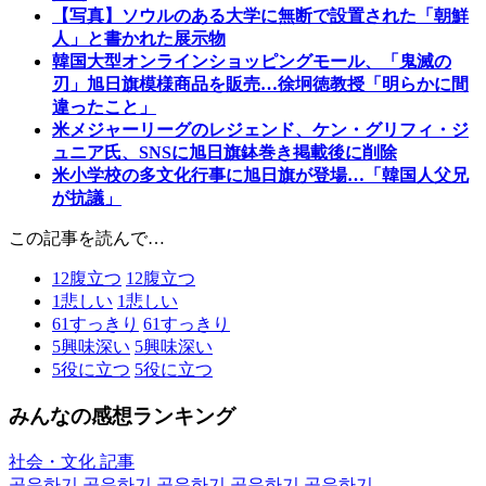
【写真】ソウルのある大学に無断で設置された「朝鮮
人」と書かれた展示物
韓国大型オンラインショッピングモール、「鬼滅の
刃」旭日旗模様商品を販売…徐坰徳教授「明らかに間
違ったこと」
米メジャーリーグのレジェンド、ケン・グリフィ・ジ
ュニア氏、SNSに旭日旗鉢巻き掲載後に削除
米小学校の多文化行事に旭日旗が登場…「韓国人父兄
が抗議」
この記事を読んで…
12
腹立つ
12
腹立つ
1
悲しい
1
悲しい
61
すっきり
61
すっきり
5
興味深い
5
興味深い
5
役に立つ
5
役に立つ
みんなの感想ランキング
社会・文化 記事
공유하기
공유하기
공유하기
공유하기
공유하기