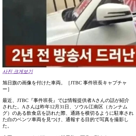
사진 크게보기
旭日旗の画像を付けた車両。［JTBC 事件班長キャプチャ
ー］
最近、JTBC『事件班長』では情報提供者Aさんの話が紹介
された。Aさんは昨年12月31日、ソウル江南区（カンナム
グ）のある飲食店を訪れた際、通路を横切るように駐車され
た白のベンツ車両を見つけ、通報する目的で写真を撮影し
た。