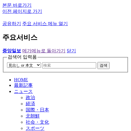
본문 바로가기
이전 페이지로 가기
공유하기
주요 서비스 메뉴 열기
주요서비스
중앙일보
메가메뉴로 돌아가기
닫기
검색어 입력폼
검색
HOME
最新記事
ニュース
政治
経済
国際・日本
北朝鮮
社会・文化
スポーツ