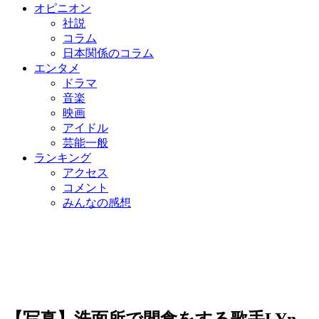
オピニオン
社説
コラム
日本関係のコラム
エンタメ
ドラマ
音楽
映画
アイドル
芸能一般
ランキング
アクセス
コメント
みんなの感想
【写真】洗面所で間食をする歌手LYn