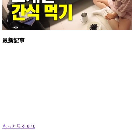
最新記事
もっと見る
0
/ 0