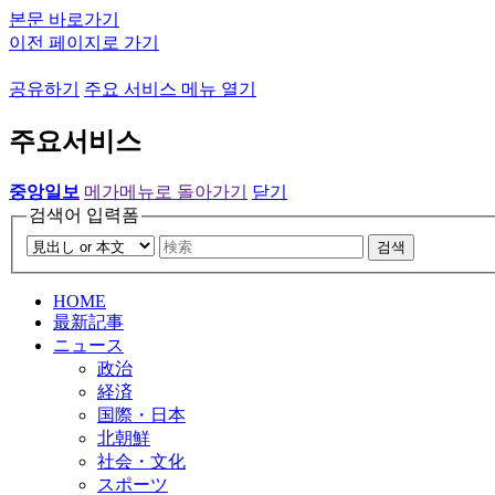
본문 바로가기
이전 페이지로 가기
공유하기
주요 서비스 메뉴 열기
주요서비스
중앙일보
메가메뉴로 돌아가기
닫기
검색어 입력폼
검색
HOME
最新記事
ニュース
政治
経済
国際・日本
北朝鮮
社会・文化
スポーツ