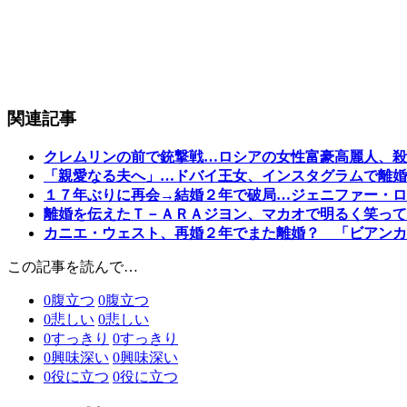
関連記事
クレムリンの前で銃撃戦…ロシアの女性富豪高麗人、殺
「親愛なる夫へ」…ドバイ王女、インスタグラムで離婚
１７年ぶりに再会→結婚２年で破局…ジェニファー・ロ
離婚を伝えたＴ－ＡＲＡジヨン、マカオで明るく笑って
カニエ・ウェスト、再婚２年でまた離婚？ 「ビアンカ
この記事を読んで…
0
腹立つ
0
腹立つ
0
悲しい
0
悲しい
0
すっきり
0
すっきり
0
興味深い
0
興味深い
0
役に立つ
0
役に立つ