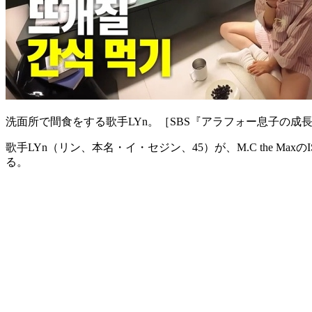
洗面所で間食をする歌手LYn。［SBS『アラフォー息子の成
歌手LYn（リン、本名・イ・セジン、45）が、M.C the 
る。