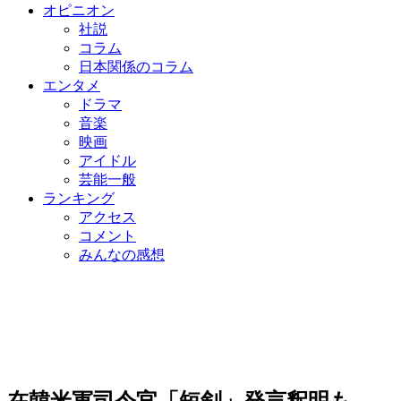
オピニオン
社説
コラム
日本関係のコラム
エンタメ
ドラマ
音楽
映画
アイドル
芸能一般
ランキング
アクセス
コメント
みんなの感想
在韓米軍司令官「短剣」発言釈明も…