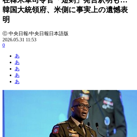
韓国大統領府、米側に事実上の遺憾表
明
ⓒ 中央日報/中央日報日本語版
2026.05.31 11:53
0
あ
あ
あ
あ
あ