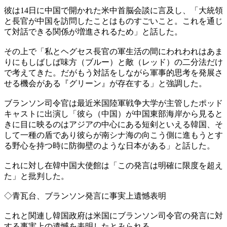
彼は14日に中国で開かれた米中首脳会談に言及し、「大統領
と長官が中国を訪問したことはものすごいこと。これを通じ
て対話できる関係が増進されるため」と話した。
その上で「私とヘグセス長官の軍生活の間にわれわれはあま
りにもしばしば味方（ブルー）と敵（レッド）の二分法だけ
で考えてきた。だがもう対話をしながら軍事的思考を発展さ
せる機会がある『グリーン』が存在する」と強調した。
ブランソン司令官は最近米国陸軍戦争大学が主管したポッド
キャストに出演し「彼ら（中国）が中国東部海岸から見ると
きに目に映るのはアジアの中心にある短剣といえる韓国、そ
して一種の盾であり彼らが南シナ海の向こう側に進もうとす
る野心を持つ時に防御壁のような日本がある」と話した。
これに対し在韓中国大使館は「この発言は明確に限度を超え
た」と批判した。
◇青瓦台、ブランソン発言に事実上遺憾表明
これと関連し韓国政府は米国にブランソン司令官の発言に対
する事実上の遺憾を表明したとみられる。