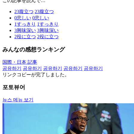
この記事を読んで…
23
腹立つ
23
腹立つ
0
悲しい
0
悲しい
1
すっきり
1
すっきり
3
興味深い
3
興味深い
2
役に立つ
2
役に立つ
みんなの感想ランキング
国際・日本 記事
공유하기
공유하기
공유하기
공유하기
공유하기
リンクコピーが完了しました。
포토뷰어
뉴스 메뉴 보기