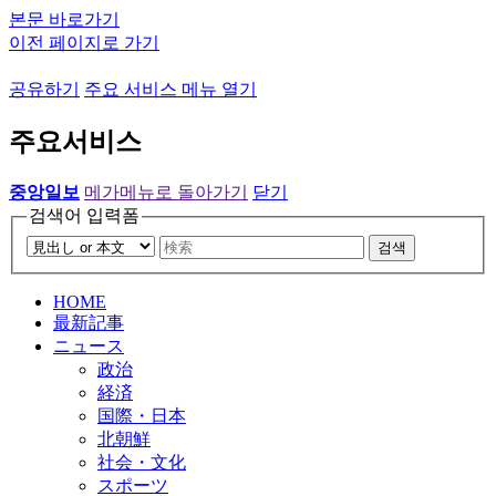
본문 바로가기
이전 페이지로 가기
공유하기
주요 서비스 메뉴 열기
주요서비스
중앙일보
메가메뉴로 돌아가기
닫기
검색어 입력폼
검색
HOME
最新記事
ニュース
政治
経済
国際・日本
北朝鮮
社会・文化
スポーツ