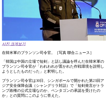
사진 크게보기
在韓米軍のブランソン司令官。［写真 聯合ニュース］
「韓国は中国の立場で短剣」と話し議論を呼んだ在韓米軍の
ブランソン司令官が「われわれが置かれた作戦環境を説明し
ようとしたものだった」と釈明した。
ブランソン司令官は30日、シンガポールで開かれた第23回ア
ジア安全保障会議（シャングリラ対話）で「短剣発言がトラ
ンプ政権の公式立場なのか、ペンタゴンの承認を受けたの
か」との質問にこのように答えた。