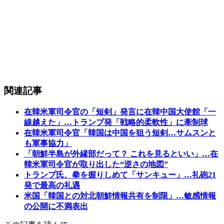
関連記事
在韓米軍司令官の「短剣」発言に在韓中国大使館「一
線越えた」…トランプ発「戦略的柔軟性」に牽制球
在韓米軍司令官「韓国は中国を狙う短剣…サムスンと
も軍事協力」
「朝鮮半島が外縁部だって？ これを見るといい」…在
韓米軍司令官が取り出した“逆さの地図”
トランプ氏、拳を握りしめて「サンキュー」…礼砲21
発で最高の礼遇
米国「韓国との対北朝鮮情報共有を制限」…敏感情報
の公開に不満表出