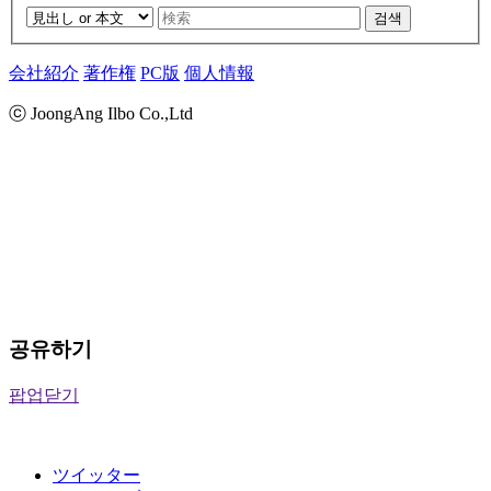
검색
会社紹介
著作権
PC版
個人情報
ⓒ JoongAng Ilbo Co.,Ltd
공유하기
팝업닫기
ツイッター