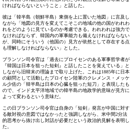
ければならないということ」と話した。
彼は「韓半島（朝鮮半島）東側を上に置いた地図」に言及し
ながら「地図の見方を変えてこそこの地域の他の国がわれわ
れをどのように見ているのか考慮できる。われわれは強力で
なければならず、韓国内の軍事能力も備えなければならない
が、同時にそういう（他国の）見方が依然として存在する点
も理解しなければならない」とした。
ブランソン司令官は「過去にプロイセンのある軍事哲学者が
『韓国は日本を狙った短剣』と話したことを覚えている」と
しながら旧韓末の理論まで取り上げた。これは1885年に日本
の顧問として活動したプロイセン陸軍のクレメンス・メッケ
ル少佐の「韓半島は日本の心臓を狙った短刀」と表現したも
ので、インド太平洋地域での韓半島の地政学的意味が見方に
よって変わるという意味だ。
この日ブランソン司令官は自身の「短剣」発言が中国に対す
る敵対視の意図ではなかったと強調しながら、米中間2分法
的思考から抜け出し対話が必要だという政治的見解を表明し
た。