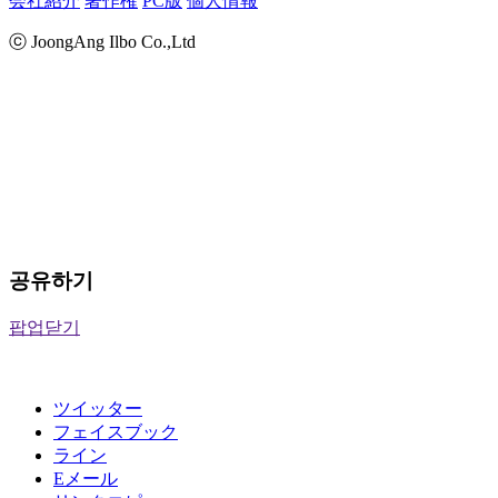
会社紹介
著作権
PC版
個人情報
ⓒ JoongAng Ilbo Co.,Ltd
공유하기
팝업닫기
ツイッター
フェイスブック
ライン
Eメール