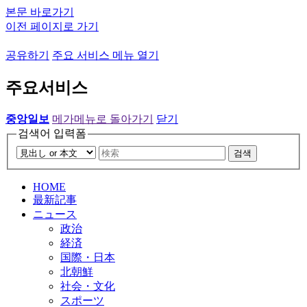
본문 바로가기
이전 페이지로 가기
공유하기
주요 서비스 메뉴 열기
주요서비스
중앙일보
메가메뉴로 돌아가기
닫기
검색어 입력폼
검색
HOME
最新記事
ニュース
政治
経済
国際・日本
北朝鮮
社会・文化
スポーツ