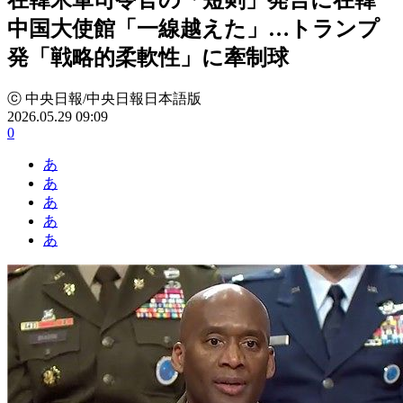
中国大使館「一線越えた」…トランプ
発「戦略的柔軟性」に牽制球
ⓒ 中央日報/中央日報日本語版
2026.05.29 09:09
0
あ
あ
あ
あ
あ