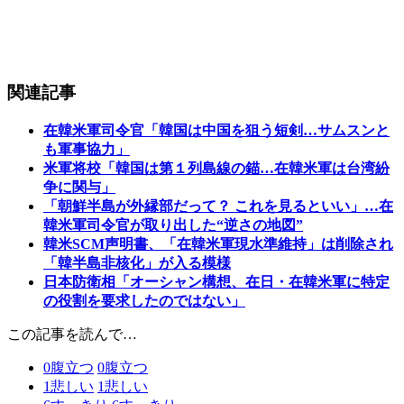
関連記事
在韓米軍司令官「韓国は中国を狙う短剣…サムスンと
も軍事協力」
米軍将校「韓国は第１列島線の錨…在韓米軍は台湾紛
争に関与」
「朝鮮半島が外縁部だって？ これを見るといい」…在
韓米軍司令官が取り出した“逆さの地図”
韓米SCM声明書、「在韓米軍現水準維持」は削除され
「韓半島非核化」が入る模様
日本防衛相「オーシャン構想、在日・在韓米軍に特定
の役割を要求したのではない」
この記事を読んで…
0
腹立つ
0
腹立つ
1
悲しい
1
悲しい