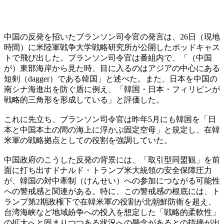
中国の反発を招いたブランソン司令官の発言は、26日（現地
時間）に米陸軍戦争大学戦略研究所が公開したポッドキャス
トで飛び出した。ブランソン司令官は番組内で、「（中国
が）東部海岸から見た時、目に入るのはアジアの中心にある
短剣（dagger）である韓国」と述べた。また、日本を中国の
南シナ海進出を防ぐ盾に例え、「韓国・日本・フィリピンが
戦略的三角形を形成している」と評価した。
これに先立ち、ブランソン司令官は昨年5月にも韓国を「日
本と中国本土の間の海上に浮かぶ固定空母」と規定し、在韓
米軍の戦略拠点としての役割を強調していた。
中国政府のこうした反発の背景には、「取引型同盟観」を前
面に打ち出すドナルド・トランプ米大統領の安全保障圧力
が、韓国の対中牽制（けんせい）への参加につながる可能性
への警戒感と関連がある。特に、この警戒感の根底には、ト
ランプ第2期政権下で在韓米軍の役割が北朝鮮防衛を超え、
台湾海峡など地域紛争への投入を想定した「戦略的柔軟性」
の拡大へと固まりつつある状況への懸念があるとの指摘が出