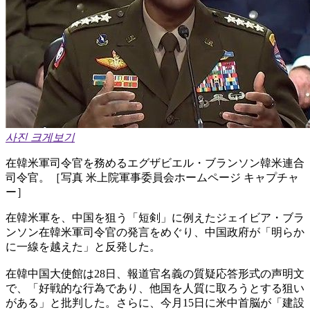
사진 크게보기
在韓米軍司令官を務めるエグザビエル・ブランソン韓米連合
司令官。［写真 米上院軍事委員会ホームページ キャプチャ
ー］
在韓米軍を、中国を狙う「短剣」に例えたジェイビア・ブラ
ンソン在韓米軍司令官の発言をめぐり、中国政府が「明らか
に一線を越えた」と反発した。
在韓中国大使館は28日、報道官名義の質疑応答形式の声明文
で、「好戦的な行為であり、他国を人質に取ろうとする狙い
がある」と批判した。さらに、今月15日に米中首脳が「建設