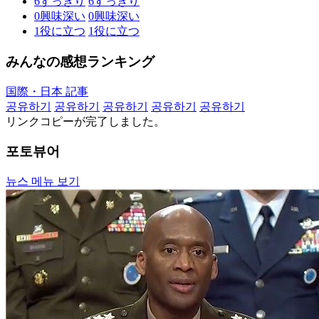
6
すっきり
6
すっきり
0
興味深い
0
興味深い
1
役に立つ
1
役に立つ
みんなの感想ランキング
国際・日本 記事
공유하기
공유하기
공유하기
공유하기
공유하기
リンクコピーが完了しました。
포토뷰어
뉴스 메뉴 보기