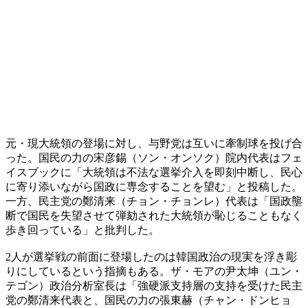
元・現大統領の登場に対し、与野党は互いに牽制球を投げ合
った。国民の力の宋彦錫（ソン・オンソク）院内代表はフェ
イスブックに「大統領は不法な選挙介入を即刻中断し、民心
に寄り添いながら国政に専念することを望む」と投稿した。
一方、民主党の鄭清来（チョン・チョンレ）代表は「国政壟
断で国民を失望させて弾劾された大統領が恥じることもなく
歩き回っている」と批判した。
2人が選挙戦の前面に登場したのは韓国政治の現実を浮き彫
りにしているという指摘もある。ザ・モアの尹太坤（ユン・
テゴン）政治分析室長は「強硬派支持層の支持を受けた民主
党の鄭清来代表と、国民の力の張東赫（チャン・ドンヒョ