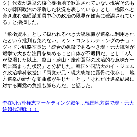
ク）代表が選挙の核心要衝地で歓迎されていない現実そのも
のが韓国政治の矛盾した状況を表している」とし「極限へと
突き進む強硬派党員中心の政治の限界が如実に確認されてい
る」と指摘した。
「象徴資本」として扱われるべき大統領職が選挙に利用され
たという批判も免れない。ミン・コンサルティングのチョ・
グィドン戦略室長は「統合の象徴であるべき現・元大統領が
選挙で大きな注目を集めること自体が不適切だ」とし「2人
が登場した以上、釜山・蔚山・慶南選挙の政治的な意味が一
気に高まった状況」と分析した。韓国外国語大のイ・ジェム
ク政治学科教授は「両党が元・現大統領に露骨に依存し、地
方選挙の新たな変曲点が生じた」とし「それだけ選挙結果に
対する両党の負担も膨らんだ」と話した。
李在明vs朴槿恵マーケティング戦争…韓国地方選で現・元大
統領代理戦（1）