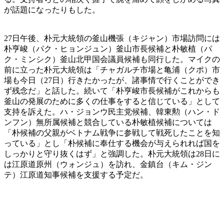
が話題になったりもした。
27日午後、朴元大統領の釜山機張（キジャン）市場訪問には
朴亨峻（パク・ヒョンジュン）釜山市長候補と朴敏植（パ
ク・ミンシク）釜山北甲国会議員候補も同行した。マイクの
前に立った朴元大統領は「チャガルチ市場と亀浦（クポ）市
場も今日（27日）行きたかったが、諸事情で行くことができ
ず残念だ」と話した。続いて「朴亨峻市長候補がこれからも
釜山の発展のために多くの仕事をすると信じている」として
支持を訴えた。ハ・ジョンウ民主党候補、韓東勲（ハン・ド
ンフン）無所属候補と競合している朴敏植候補については
「朴候補の父親がベトナム戦争に参戦して戦死したことを知
っている」とし「朴候補に奉仕する機会が与えられれば国を
しっかりと守り抜くはず」と強調した。朴元大統領は28日に
は江原道原州（ウォンジュ）を訪れ、金鎮台（キム・ジン
テ）江原道知事候補を支援する予定だ。