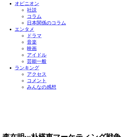
オピニオン
社説
コラム
日本関係のコラム
エンタメ
ドラマ
音楽
映画
アイドル
芸能一般
ランキング
アクセス
コメント
みんなの感想
李在明vs朴槿恵マーケティング戦争…