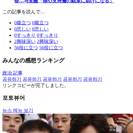
会…与党圏「核心支持層の結束に助けになる」
この記事を読んで…
0
腹立つ
0
腹立つ
0
悲しい
0
悲しい
0
すっきり
0
すっきり
2
興味深い
2
興味深い
56
役に立つ
56
役に立つ
みんなの感想ランキング
政治 記事
공유하기
공유하기
공유하기
공유하기
공유하기
リンクコピーが完了しました。
포토뷰어
뉴스 메뉴 보기