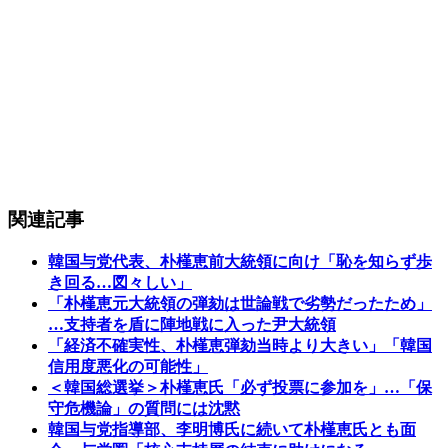
関連記事
韓国与党代表、朴槿恵前大統領に向け「恥を知らず歩
き回る…図々しい」
「朴槿恵元大統領の弾劾は世論戦で劣勢だったため」
…支持者を盾に陣地戦に入った尹大統領
「経済不確実性、朴槿恵弾劾当時より大きい」「韓国
信用度悪化の可能性」
＜韓国総選挙＞朴槿恵氏「必ず投票に参加を」…「保
守危機論」の質問には沈黙
韓国与党指導部、李明博氏に続いて朴槿恵氏とも面