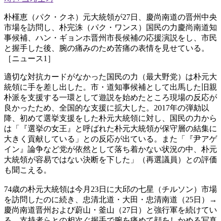
朴槿恵（パク・クネ）元大統領が27日、慶尚南道の晋州中央
市場を訪問し、朴完洙（パク・ワンス）国民の力慶尚南道知
事候補、ハン・ギョンホ晋州市長候補の応援演説をし、市民
と握手した後、腕の痛みのため苦痛の表情を見せている。
［ニュース1］
適切な対抗カードがなかった国民の力（最大野党）は朴元大
統領に手を差し出した。市・道知事候補として出馬した旧親
朴派を支援する一環として遊説を始めたところ現場の反応が
良かったため、全国的な支援に拡大した。2017年の弾劾以
降、初めて選挙支援をした朴元大統領に対し、国民の力から
は「『選挙の女王』と呼ばれた朴元大統領が保守層の結集に
大きく貢献している」との反応が出ている。また「『尹アゲ
イン』論争など党が依然として落ち着かない状況の中、朴元
大統領が容易ではない決断を下した」（再選議員）との評価
も聞こえる。
74歳の朴元大統領は今月23日に大邱の七星（チルソン）市場
を訪問したのに続き、忠清北道・大田・忠清南道（25日）→
慶尚南道晋州および蔚山・釜山（27日）と強行軍を続けてい
る。支持者らとの相次ぐ握手で腕を痛めて顔をしかめる写真