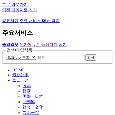
본문 바로가기
이전 페이지로 가기
공유하기
주요 서비스 메뉴 열기
주요서비스
중앙일보
메가메뉴로 돌아가기
닫기
검색어 입력폼
검색
HOME
最新記事
ニュース
政治
経済
国際・日本
北朝鮮
社会・文化
スポーツ