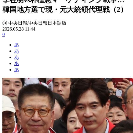
韓国地方選で現・元大統領代理戦（2）
ⓒ 中央日報/中央日報日本語版
2026.05.28 11:44
0
あ
あ
あ
あ
あ