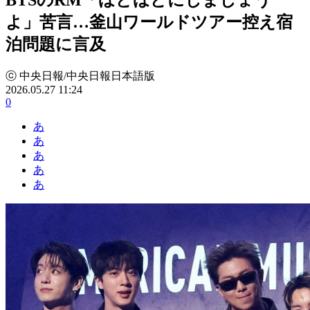
よ」苦言…釜山ワールドツアー控え宿
泊問題に言及
ⓒ 中央日報/中央日報日本語版
2026.05.27 11:24
0
あ
あ
あ
あ
あ