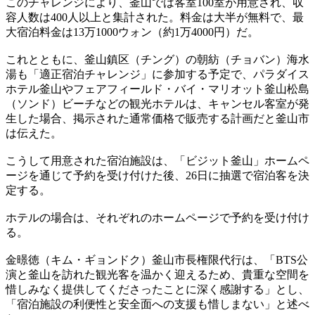
このチャレンジにより、釜山では客室100室が用意され、収
容人数は400人以上と集計された。料金は大半が無料で、最
大宿泊料金は13万1000ウォン（約1万4000円）だ。
これとともに、釜山鎮区（チング）の朝紡（チョバン）海水
湯も「適正宿泊チャレンジ」に参加する予定で、パラダイス
ホテル釜山やフェアフィールド・バイ・マリオット釜山松島
（ソンド）ビーチなどの観光ホテルは、キャンセル客室が発
生した場合、掲示された通常価格で販売する計画だと釜山市
は伝えた。
こうして用意された宿泊施設は、「ビジット釜山」ホームペ
ージを通じて予約を受け付けた後、26日に抽選で宿泊客を決
定する。
ホテルの場合は、それぞれのホームページで予約を受け付け
る。
金暻徳（キム・ギョンドク）釜山市長権限代行は、「BTS公
演と釜山を訪れた観光客を温かく迎えるため、貴重な空間を
惜しみなく提供してくださったことに深く感謝する」とし、
「宿泊施設の利便性と安全面への支援も惜しまない」と述べ