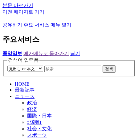
본문 바로가기
이전 페이지로 가기
공유하기
주요 서비스 메뉴 열기
주요서비스
중앙일보
메가메뉴로 돌아가기
닫기
검색어 입력폼
검색
HOME
最新記事
ニュース
政治
経済
国際・日本
北朝鮮
社会・文化
スポーツ