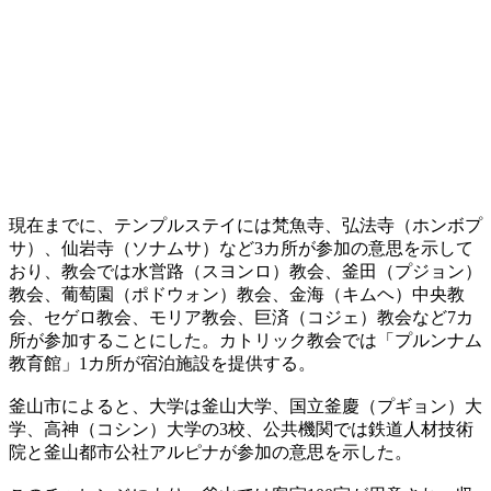
現在までに、テンプルステイには梵魚寺、弘法寺（ホンボプ
サ）、仙岩寺（ソナムサ）など3カ所が参加の意思を示して
おり、教会では水営路（スヨンロ）教会、釜田（プジョン）
教会、葡萄園（ポドウォン）教会、金海（キムヘ）中央教
会、セゲロ教会、モリア教会、巨済（コジェ）教会など7カ
所が参加することにした。カトリック教会では「プルンナム
教育館」1カ所が宿泊施設を提供する。
釜山市によると、大学は釜山大学、国立釜慶（プギョン）大
学、高神（コシン）大学の3校、公共機関では鉄道人材技術
院と釜山都市公社アルピナが参加の意思を示した。