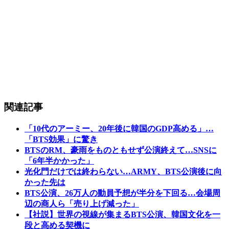
関連記事
「10代のアーミー、20年後に韓国のGDP高める」…
「BTS効果」に驚き
BTSのRM、豪雨をものともせず公演終えて…SNSに
「6年半かかった」
光化門だけでは終わらない…ARMY、BTS公演後に向
かった先は
BTS公演、26万人の動員予想が半分を下回る…会場周
辺の商人ら「売り上げ減った」
【社説】世界の視線が集まるBTS公演、韓国文化を一
段と高める契機に