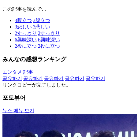
この記事を読んで…
3
腹立つ
3
腹立つ
3
悲しい
3
悲しい
2
すっきり
2
すっきり
6
興味深い
6
興味深い
2
役に立つ
2
役に立つ
みんなの感想ランキング
エンタメ 記事
공유하기
공유하기
공유하기
공유하기
공유하기
リンクコピーが完了しました。
포토뷰어
뉴스 메뉴 보기