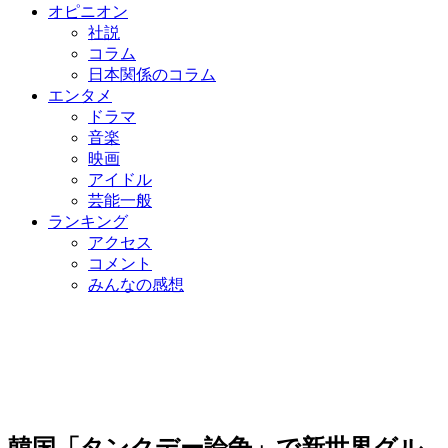
オピニオン
社説
コラム
日本関係のコラム
エンタメ
ドラマ
音楽
映画
アイドル
芸能一般
ランキング
アクセス
コメント
みんなの感想
韓国「タンクデー論争」で新世界グル