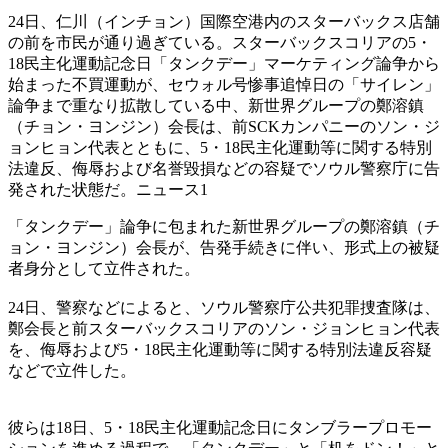
24日、仁川（インチョン）国際空港内のスターバックス店舗
の前を市民が通り過ぎている。スターバックスコリアの5・
18民主化運動記念日「タンクデー」マーケティング論争から
始まった不買運動が、セウォル号惨事追悼日の「サイレン」
論争まで重なり拡散している中、新世界グループの鄭溶鎮
（チョン・ヨンジン）会長は、前SCKカンパニーのソン・ジ
ョンヒョン代表とともに、5・18民主化運動等に関する特別
法違反、侮辱および名誉毀損などの容疑でソウル警察庁に告
発された状態だ。ニュース1
「タンクデー」論争に包まれた新世界グループの鄭溶鎮（チ
ョン・ヨンジン）会長が、告発手続きに伴い、形式上の被疑
者身分として立件された。
24日、警察などによると、ソウル警察庁公共犯罪捜査隊は、
鄭会長と前スターバックスコリアのソン・ジョンヒョン代表
を、侮辱および5・18民主化運動等に関する特別法違反容疑
などで立件した。
彼らは18日、5・18民主化運動記念日にタンブラープロモー