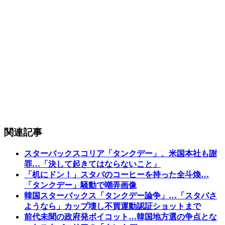
関連記事
スターバックスコリア「タンクデー」、米国本社も謝
罪…「決して起きてはならないこと」
「机にドン！」スタバのコーヒーを持った全斗煥…
「タンクデー」騒動で嘲弄画像
韓国スターバックス「タンクデー論争」…「スタバさ
ようなら」カップ壊し不買運動認証ショットまで
前代未聞の政府発ボイコット…韓国地方選の争点とな