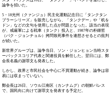
論争を招いた。
5・18光州（クァンジュ）民主化運動記念日に「タンクタン
ブラーシリーズ」を販売しながら、「タンクデー」や「机を
ドン」などの文句を使用した点が問題となった。該当の表現
が、戒厳軍による戦車（タンク）投入と、1987年の朴鍾哲
（パク・ジョンチョル）拷問致死事件を連想させるとの批判
が続いた。
新世界グループは、論争当日、ソン・ジョンヒョン当時スタ
ーバックスコリア代表と関連役員を解任した。翌日には、鄭
会長名義の謝罪文も発表した。
しかし、政界と市民社会を中心に不買運動が続き、論争は容
易には収まっていない。
鄭会長は26日、ソウル江南区（カンナムグ）の朝鮮パレス
で、国民向に向けて謝罪文を発表する予定だ。