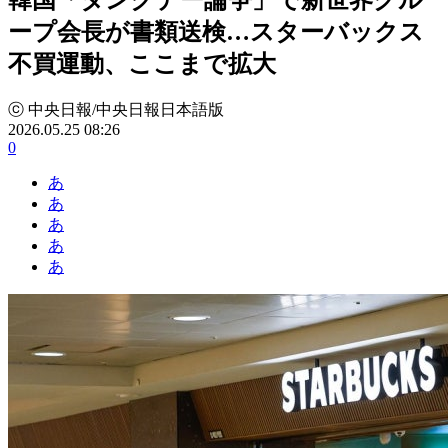
ープ会長が書類送検…スターバックス
不買運動、ここまで拡大
ⓒ 中央日報/中央日報日本語版
2026.05.25 08:26
0
あ
あ
あ
あ
あ