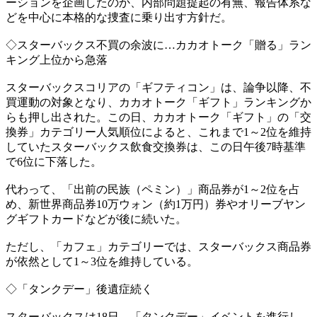
ーションを企画したのか、内部問題提起の有無、報告体系な
どを中心に本格的な捜査に乗り出す方針だ。
◇スターバックス不買の余波に…カカオトーク「贈る」ラン
キング上位から急落
スターバックスコリアの「ギフティコン」は、論争以降、不
買運動の対象となり、カカオトーク「ギフト」ランキングか
らも押し出された。この日、カカオトーク「ギフト」の「交
換券」カテゴリー人気順位によると、これまで1～2位を維持
していたスターバックス飲食交換券は、この日午後7時基準
で6位に下落した。
代わって、「出前の民族（ペミン）」商品券が1～2位を占
め、新世界商品券10万ウォン（約1万円）券やオリーブヤン
グギフトカードなどが後に続いた。
ただし、「カフェ」カテゴリーでは、スターバックス商品券
が依然として1～3位を維持している。
◇「タンクデー」後遺症続く
スターバックスは18日、「タンクデー」イベントを進行し、