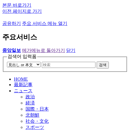
본문 바로가기
이전 페이지로 가기
공유하기
주요 서비스 메뉴 열기
주요서비스
중앙일보
메가메뉴로 돌아가기
닫기
검색어 입력폼
검색
HOME
最新記事
ニュース
政治
経済
国際・日本
北朝鮮
社会・文化
スポーツ