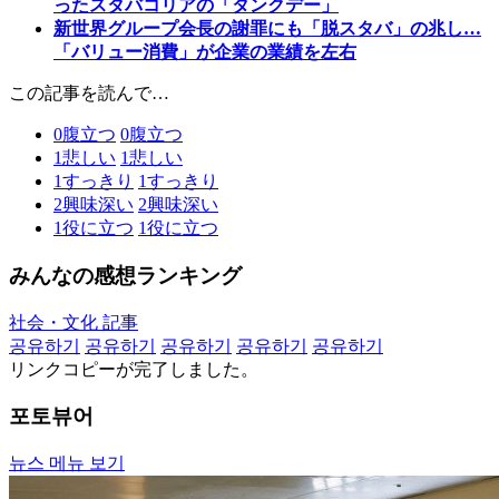
ったスタバコリアの「タンクデー」
新世界グループ会長の謝罪にも「脱スタバ」の兆し…
「バリュー消費」が企業の業績を左右
この記事を読んで…
0
腹立つ
0
腹立つ
1
悲しい
1
悲しい
1
すっきり
1
すっきり
2
興味深い
2
興味深い
1
役に立つ
1
役に立つ
みんなの感想ランキング
社会・文化 記事
공유하기
공유하기
공유하기
공유하기
공유하기
リンクコピーが完了しました。
포토뷰어
뉴스 메뉴 보기