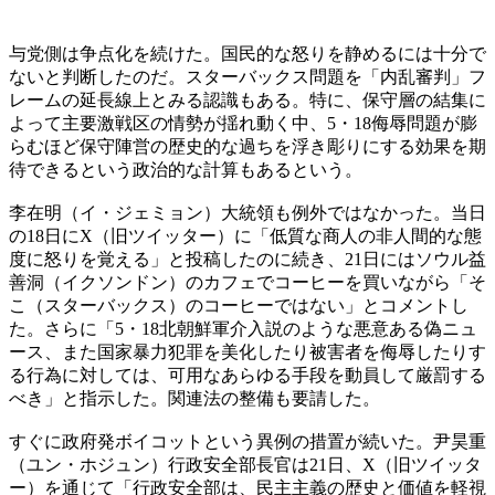
与党側は争点化を続けた。国民的な怒りを静めるには十分で
ないと判断したのだ。スターバックス問題を「内乱審判」フ
レームの延長線上とみる認識もある。特に、保守層の結集に
よって主要激戦区の情勢が揺れ動く中、5・18侮辱問題が膨
らむほど保守陣営の歴史的な過ちを浮き彫りにする効果を期
待できるという政治的な計算もあるという。
李在明（イ・ジェミョン）大統領も例外ではなかった。当日
の18日にX（旧ツイッター）に「低質な商人の非人間的な態
度に怒りを覚える」と投稿したのに続き、21日にはソウル益
善洞（イクソンドン）のカフェでコーヒーを買いながら「そ
こ（スターバックス）のコーヒーではない」とコメントし
た。さらに「5・18北朝鮮軍介入説のような悪意ある偽ニュ
ース、また国家暴力犯罪を美化したり被害者を侮辱したりす
る行為に対しては、可用なあらゆる手段を動員して厳罰する
べき」と指示した。関連法の整備も要請した。
すぐに政府発ボイコットという異例の措置が続いた。尹昊重
（ユン・ホジュン）行政安全部長官は21日、X（旧ツイッタ
ー）を通じて「行政安全部は、民主主義の歴史と価値を軽視