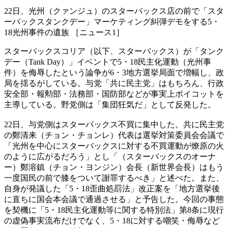
22日、光州（クァンジュ）のスターバックス店の前で「スタ
ーバックスタンクデー」マーケティング糾弾デモをする5・
18光州事件の遺族 ［ニュース1］
スターバックスコリア（以下、スターバックス）が「タンク
デー（Tank Day）」イベントで5・18民主化運動（光州事
件）を侮辱したという論争が6・3地方選挙局面で増幅し、政
局を揺るがしている。与党「共に民主党」はもちろん、行政
安全部・報勲部・法務部・国防部などが事実上ボイコットを
主導している。野党側は「集団狂気だ」として反発した。
22日、与党側はスターバックス不買に集中した。共に民主党
の鄭清来（チョン・チョンレ）代表は選挙対策委員会会議で
「光州を中心にスターバックスに対する不買運動が燎原の火
のように広がるだろう」とし「（スターバックスのオーナ
ー）鄭溶鎮（チョン・ヨンジン）会長（新世界会長）はもう
一度国民の前で膝をついて謝罪するべき」と述べた。また、
自身が発議した「5・18歪曲処罰法」改正案を「地方選挙後
に直ちに国会本会議で通過させる」と予告した。今回の事態
を契機に「5・18民主化運動等に関する特別法」第8条に現行
の虚偽事実流布だけでなく、5・18に対する嘲笑・侮辱など