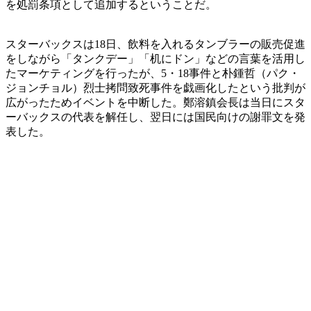
を処罰条項として追加するということだ。
スターバックスは18日、飲料を入れるタンブラーの販売促進
をしながら「タンクデー」「机にドン」などの言葉を活用し
たマーケティングを行ったが、5・18事件と朴鍾哲（パク・
ジョンチョル）烈士拷問致死事件を戯画化したという批判が
広がったためイベントを中断した。鄭溶鎮会長は当日にスタ
ーバックスの代表を解任し、翌日には国民向けの謝罪文を発
表した。