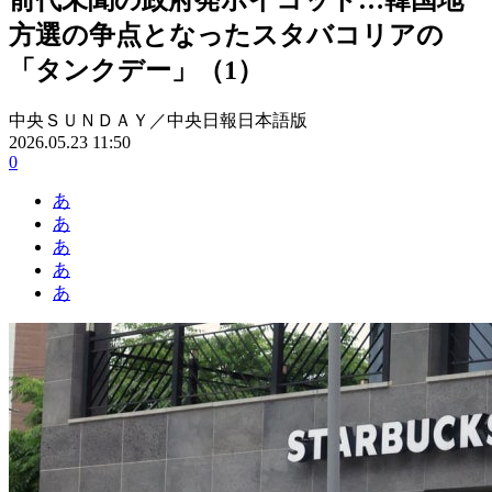
方選の争点となったスタバコリアの
「タンクデー」（1）
中央ＳＵＮＤＡＹ／中央日報日本語版
2026.05.23 11:50
0
あ
あ
あ
あ
あ