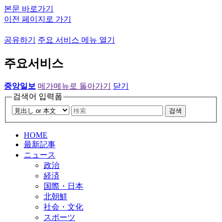
본문 바로가기
이전 페이지로 가기
공유하기
주요 서비스 메뉴 열기
주요서비스
중앙일보
메가메뉴로 돌아가기
닫기
검색어 입력폼
검색
HOME
最新記事
ニュース
政治
経済
国際・日本
北朝鮮
社会・文化
スポーツ