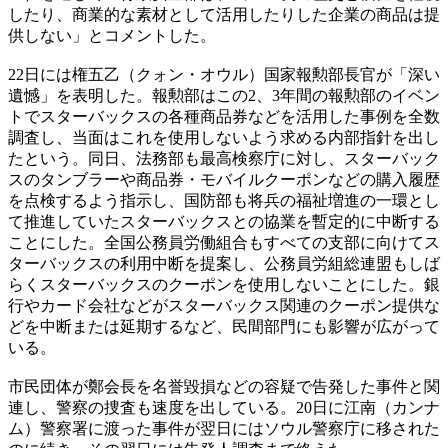
したり、商業的な素材として活用したりした企業の商品は提
供しない」とコメントした。
22日には権五乙（クォン・オウル）国家報勲部長官が「深い
遺憾」を表明した。報勲部はこの2、3年間の報勲部のイベン
トでスターバックスの各種商品券などを活用した事例を全数
調査し、当面はこれを使用しないよう求める内部指針を出し
たという。同日、法務部も最高検察庁に対し、スターバック
スのタンブラーや商品券・モバイルクーポンなどの購入履歴
を点検するよう指示し、国防部も将兵の福祉増進の一環とし
て推進していたスターバックスとの協業を暫定的に中断する
ことにした。全国公務員労働組合もすべての支部に向けてス
ターバックスの利用中断を提案し、公務員労組総連盟もしば
らくスターバックスのクーポンを使用しないことにした。銀
行やカード会社などがスターバックス関連のクーポン提供な
どを中断または延期するなど、民間部門にも影響が広がって
いる。
市民団体が鄭会長を名誉毀損などの容疑で告発した事件と関
連し、警察の捜査も速度を出している。20日に江南（カンナ
ム）警察署に渡った事件が翌日にはソウル警察庁に移された