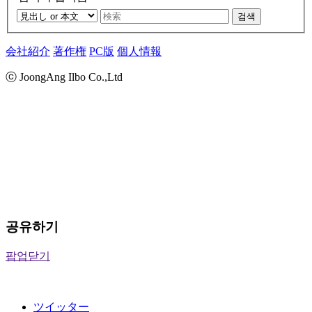
검색
会社紹介
著作権
PC版
個人情報
ⓒ JoongAng Ilbo Co.,Ltd
공유하기
팝업닫기
ツイッター