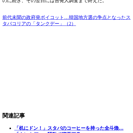
のに続き、その翌日には告発人調査まで終えた。
前代未聞の政府発ボイコット…韓国地方選の争点となったス
タバコリアの「タンクデー」（2）
関連記事
「机にドン！」スタバのコーヒーを持った全斗煥…