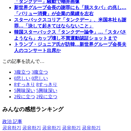
「タンクデー」騒動で嘲弄画像
新世界グループ会長の謝罪にも「脱スタバ」の兆し…
「バリュー消費」が企業の業績を左右
スターバックスコリア「タンクデー」、米国本社も謝
罪…「決して起きてはならないこと」
韓国スターバックス「タンクデー論争」…「スタバさ
ようなら」カップ壊し不買運動認証ショットまで
トランプ・ジュニア氏が訪韓…新世界グループ会長夫
人のコンサート出席か
この記事を読んで…
3
腹立つ
3
腹立つ
0
悲しい
0
悲しい
8
すっきり
8
すっきり
5
興味深い
5
興味深い
2
役に立つ
2
役に立つ
みんなの感想ランキング
政治 記事
공유하기
공유하기
공유하기
공유하기
공유하기