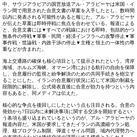
中、サウジアラビアの国営放送アル・アラビーヤは米国・イ
ラン間で用意された合意文書の草案を入手したとし、数時間
以内に発表される可能性があると報じた。アル・アラビーヤ
が伝えた草案は即時停戦に焦点を合わせている。報道による
と、合意文書には▼すべての戦線における即時、包括的かつ
無条件の停戦▼軍事・民間・経済インフラへの攻撃停止▼軍
事作戦・世論戦・内政干渉の停止▼主権と領土の一体性の尊
重などが含まれた。
海上交通路の確保も核心項目として提示されたという。湾岸
海域、ホルムズ海峡、オマーン湾における航行の自由を保障
し、合意履行の監視と紛争解決のための共同手続きを樹立す
ることにした。イランの合意履行状況に応じて米国の制裁を
段階的に解除し、公式発表直後に合意が効力を持つという内
容もあると、同メディアは伝えた。
核心的な争点を後回しにしたという点も注目される。合意の
発効から7日以内に未解決事項に関する交渉を開始するとい
う条項も盛り込まれているというのが、アル・アラビーヤの
報道内容だ。米国が要求してきたイランの高濃縮ウラン処
理、核プログラム制限、弾道ミサイル問題、域内代理勢力へ