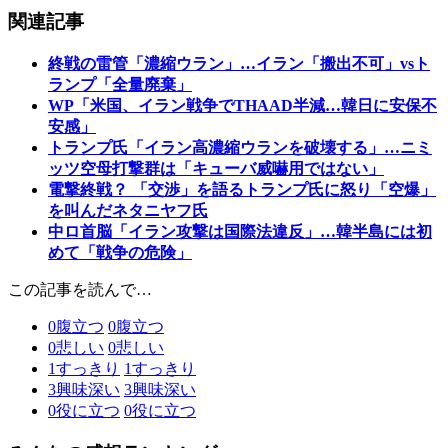
関連記事
終戦の雷管「濃縮ウラン」…イラン「搬出不可」vsト
ランプ「全量廃棄」
WP「米国、イラン戦争でTHAAD半減…韓日に安保不
安感」
トランプ氏「イラン高濃縮ウランを破壊する」…ニミ
ッツ空母打撃群は「キューバ威嚇用ではない」
電撃終戦？ 「交渉」を語るトランプ氏に怒り「空爆」
を叫んだネタニヤフ氏
中ロ首脳「イラン攻撃は国際法違反」…韓半島には初
めて「戦争の危険」
この記事を読んで…
0
腹立つ
0
腹立つ
0
悲しい
0
悲しい
1
すっきり
1
すっきり
3
興味深い
3
興味深い
0
役に立つ
0
役に立つ