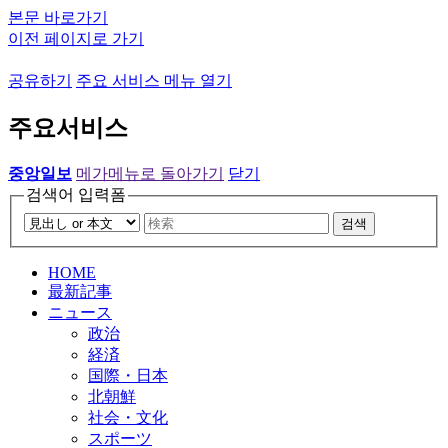
본문 바로가기
이전 페이지로 가기
공유하기
주요 서비스 메뉴 열기
주요서비스
중앙일보
메가메뉴로 돌아가기
닫기
검색어 입력폼
검색
HOME
最新記事
ニュース
政治
経済
国際・日本
北朝鮮
社会・文化
スポーツ