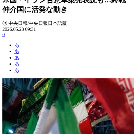
仲介国に活発な動き
ⓒ 中央日報/中央日報日本語版
2026.05.23 09:31
0
あ
あ
あ
あ
あ