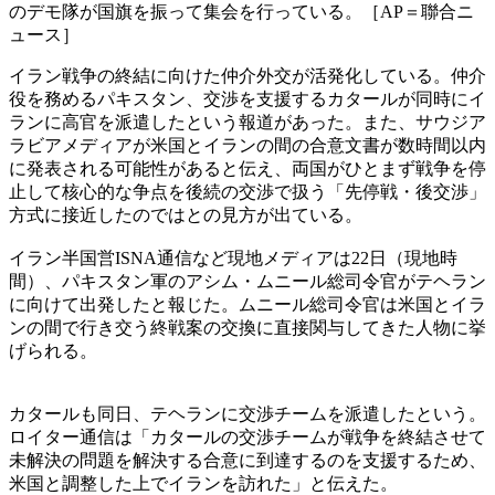
のデモ隊が国旗を振って集会を行っている。［AP＝聯合ニ
ュース］
イラン戦争の終結に向けた仲介外交が活発化している。仲介
役を務めるパキスタン、交渉を支援するカタールが同時にイ
ランに高官を派遣したという報道があった。また、サウジア
ラビアメディアが米国とイランの間の合意文書が数時間以内
に発表される可能性があると伝え、両国がひとまず戦争を停
止して核心的な争点を後続の交渉で扱う「先停戦・後交渉」
方式に接近したのではとの見方が出ている。
イラン半国営ISNA通信など現地メディアは22日（現地時
間）、パキスタン軍のアシム・ムニール総司令官がテヘラン
に向けて出発したと報じた。ムニール総司令官は米国とイラ
ンの間で行き交う終戦案の交換に直接関与してきた人物に挙
げられる。
カタールも同日、テヘランに交渉チームを派遣したという。
ロイター通信は「カタールの交渉チームが戦争を終結させて
未解決の問題を解決する合意に到達するのを支援するため、
米国と調整した上でイランを訪れた」と伝えた。