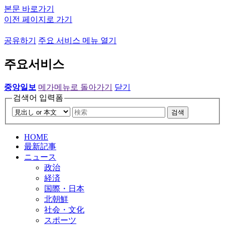
본문 바로가기
이전 페이지로 가기
공유하기
주요 서비스 메뉴 열기
주요서비스
중앙일보
메가메뉴로 돌아가기
닫기
검색어 입력폼
검색
HOME
最新記事
ニュース
政治
経済
国際・日本
北朝鮮
社会・文化
スポーツ