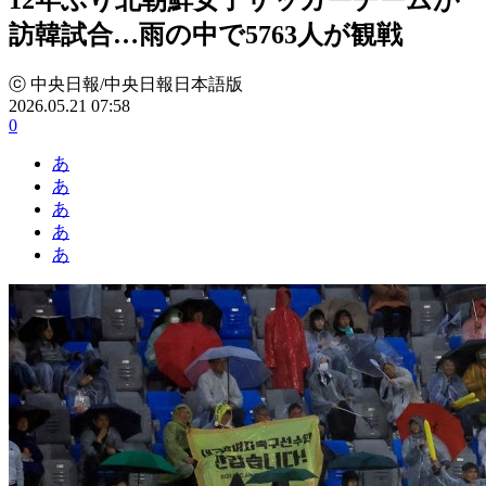
訪韓試合…雨の中で5763人が観戦
ⓒ 中央日報/中央日報日本語版
2026.05.21 07:58
0
あ
あ
あ
あ
あ