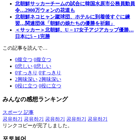
北朝鮮サッカーチームの試合に韓国水原市公務員動員
令…2900万ウォンの花道も
北朝鮮ネコヒャン蹴球団、ホテルに到着後すぐに練
習…関連団体「朝鮮の娘たちの優勝を祈願」
＜サッカー＞北朝鮮、U－17女子アジアカップ優勝…
日本に5－1完勝
この記事を読んで…
0
腹立つ
0
腹立つ
0
悲しい
0
悲しい
0
すっきり
0
すっきり
2
興味深い
2
興味深い
0
役に立つ
0
役に立つ
みんなの感想ランキング
スポーツ 記事
공유하기
공유하기
공유하기
공유하기
공유하기
リンクコピーが完了しました。
포토뷰어