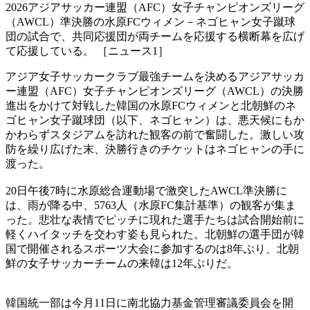
2026アジアサッカー連盟（AFC）女子チャンピオンズリーグ
（AWCL）準決勝の水原FCウィメン－ネゴヒャン女子蹴球
団の試合で、共同応援団が両チームを応援する横断幕を広げ
て応援している。 ［ニュース1］
アジア女子サッカークラブ最強チームを決めるアジアサッカ
ー連盟（AFC）女子チャンピオンズリーグ（AWCL）の決勝
進出をかけて対戦した韓国の水原FCウィメンと北朝鮮のネ
ゴヒャン女子蹴球団（以下、ネゴヒャン）は、悪天候にもか
かわらずスタジアムを訪れた観客の前で奮闘した。激しい攻
防を繰り広げた末、決勝行きのチケットはネゴヒャンの手に
渡った。
20日午後7時に水原総合運動場で激突したAWCL準決勝に
は、雨が降る中、5763人（水原FC集計基準）の観客が集ま
った。悲壮な表情でピッチに現れた選手たちは試合開始前に
軽くハイタッチを交わす姿も見られた。北朝鮮の選手団が韓
国で開催されるスポーツ大会に参加するのは8年ぶり、北朝
鮮の女子サッカーチームの来韓は12年ぶりだ。
韓国統一部は今月11日に南北協力基金管理審議委員会を開