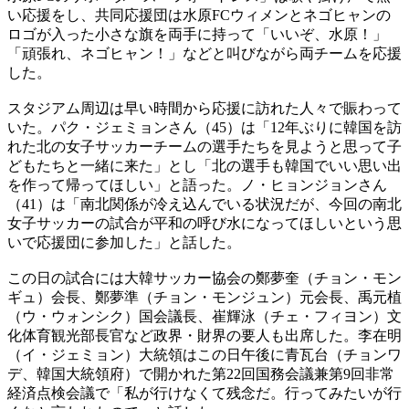
い応援をし、共同応援団は水原FCウィメンとネゴヒャンの
ロゴが入った小さな旗を両手に持って「いいぞ、水原！」
「頑張れ、ネゴヒャン！」などと叫びながら両チームを応援
した。
スタジアム周辺は早い時間から応援に訪れた人々で賑わって
いた。パク・ジェミョンさん（45）は「12年ぶりに韓国を訪
れた北の女子サッカーチームの選手たちを見ようと思って子
どもたちと一緒に来た」とし「北の選手も韓国でいい思い出
を作って帰ってほしい」と語った。ノ・ヒョンジョンさん
（41）は「南北関係が冷え込んでいる状況だが、今回の南北
女子サッカーの試合が平和の呼び水になってほしいという思
いで応援団に参加した」と話した。
この日の試合には大韓サッカー協会の鄭夢奎（チョン・モン
ギュ）会長、鄭夢準（チョン・モンジュン）元会長、禹元植
（ウ・ウォンシク）国会議長、崔輝泳（チェ・フィヨン）文
化体育観光部長官など政界・財界の要人も出席した。李在明
（イ・ジェミョン）大統領はこの日午後に青瓦台（チョンワ
デ、韓国大統領府）で開かれた第22回国務会議兼第9回非常
経済点検会議で「私が行けなくて残念だ。行ってみたいが行