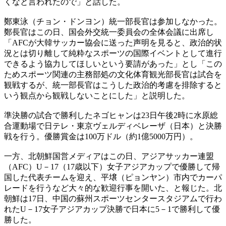
くなと言われたので」と話した。
鄭東泳（チョン・ドンヨン）統一部長官は参加しなかった。
鄭長官はこの日、国会外交統一委員会の全体会議に出席し
「AFCが大韓サッカー協会に送った声明を見ると、政治的状
況とは切り離して純粋なスポーツの国際イベントとして進行
できるよう協力してほしいという要請があった」とし「この
ためスポーツ関連の主務部処の文化体育観光部長官は試合を
観戦するが、統一部長官はこうした政治的考慮を排除すると
いう観点から観戦しないことにした」と説明した。
準決勝の試合で勝利したネゴヒャンは23日午後2時に水原総
合運動場で日テレ・東京ヴェルディベレーザ（日本）と決勝
戦を行う。優勝賞金は100万ドル（約1億5000万円）。
一方、北朝鮮国営メディアはこの日、アジアサッカー連盟
（AFC）U－17（17歳以下）女子アジアカップで優勝して帰
国した代表チームを迎え、平壌（ピョンヤン）市内でカーパ
レードを行うなど大々的な歓迎行事を開いた、と報じた。北
朝鮮は17日、中国の蘇州スポーツセンタースタジアムで行わ
れたU－17女子アジアカップ決勝で日本に5－1で勝利して優
勝した。