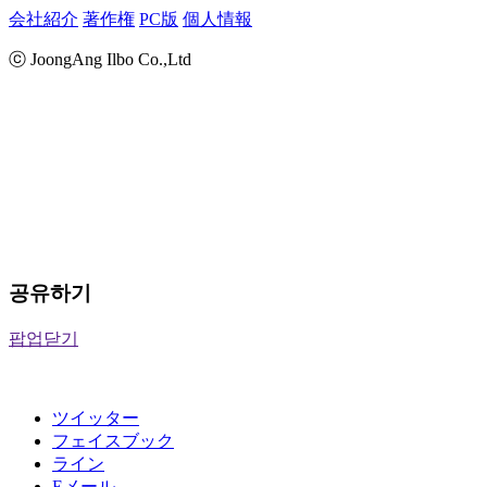
会社紹介
著作権
PC版
個人情報
ⓒ JoongAng Ilbo Co.,Ltd
공유하기
팝업닫기
ツイッター
フェイスブック
ライン
Eメール