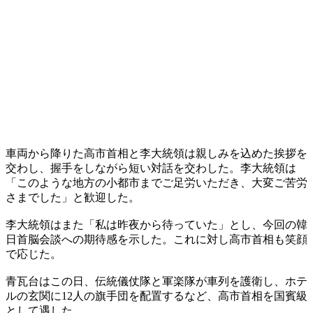
車両から降りた高市首相と李大統領は親しみを込めた挨拶を
交わし、握手をしながら短い対話を交わした。李大統領は
「このような地方の小都市までご足労いただき、大変ご苦労
さまでした」と歓迎した。
李大統領はまた「私は昨夜から待っていた」とし、今回の韓
日首脳会談への期待感を示した。これに対し高市首相も笑顔
で応じた。
青瓦台はこの日、伝統儀仗隊と軍楽隊が車列を護衛し、ホテ
ルの玄関に12人の旗手団を配置するなど、高市首相を国賓級
として遇した。