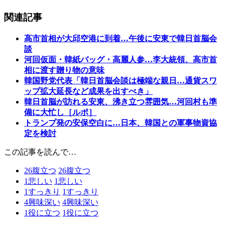
関連記事
高市首相が大邱空港に到着…午後に安東で韓日首脳会
談
河回仮面・韓紙バッグ・高麗人参…李大統領、高市首
相に渡す贈り物の意味
韓国野党代表「韓日首脳会談は極端な親日…通貨スワ
ップ拡大延長など成果を出すべき」
韓日首脳が訪れる安東、沸き立つ雰囲気…河回村も準
備に大忙し［ルポ］
トランプ発の安保空白に…日本、韓国との軍事物資協
定を検討
この記事を読んで…
26
腹立つ
26
腹立つ
1
悲しい
1
悲しい
1
すっきり
1
すっきり
4
興味深い
4
興味深い
1
役に立つ
1
役に立つ