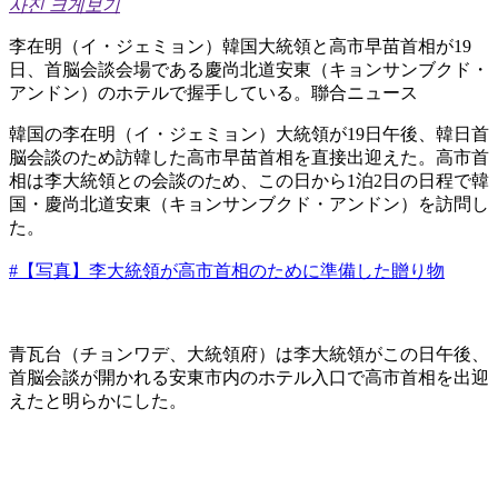
사진 크게보기
李在明（イ・ジェミョン）韓国大統領と高市早苗首相が19
日、首脳会談会場である慶尚北道安東（キョンサンブクド・
アンドン）のホテルで握手している。聯合ニュース
韓国の李在明（イ・ジェミョン）大統領が19日午後、韓日首
脳会談のため訪韓した高市早苗首相を直接出迎えた。高市首
相は李大統領との会談のため、この日から1泊2日の日程で韓
国・慶尚北道安東（キョンサンブクド・アンドン）を訪問し
た。
#【写真】李大統領が高市首相のために準備した贈り物
青瓦台（チョンワデ、大統領府）は李大統領がこの日午後、
首脳会談が開かれる安東市内のホテル入口で高市首相を出迎
えたと明らかにした。