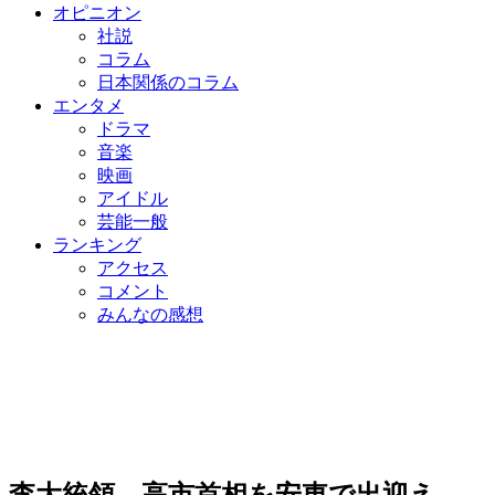
オピニオン
社説
コラム
日本関係のコラム
エンタメ
ドラマ
音楽
映画
アイドル
芸能一般
ランキング
アクセス
コメント
みんなの感想
李大統領、高市首相を安東で出迎え…