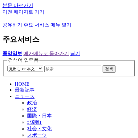
본문 바로가기
이전 페이지로 가기
공유하기
주요 서비스 메뉴 열기
주요서비스
중앙일보
메가메뉴로 돌아가기
닫기
검색어 입력폼
검색
HOME
最新記事
ニュース
政治
経済
国際・日本
北朝鮮
社会・文化
スポーツ