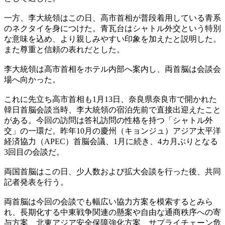
一方、李大統領はこの日、高市首相が普段着用している青系
のネクタイを身につけた。青瓦台はシャトル外交という特別
な意味を込め、より親しみやすい印象を加えたと説明した。
また尊重と信頼の表れだとした。
李大統領は高市首相をホテル内部へ案内し、両首脳は会談会
場へ向かった。
これに先立ち高市首相も1月13日、奈良県奈良市で開かれた
韓日首脳会談当時、李大統領の宿泊先前で直接出迎えたこと
がある。今回の訪問は答礼訪問の性格を持つ「シャトル外
交」の一環だ。昨年10月の慶州（キョンジュ）アジア太平洋
経済協力（APEC）首脳会議、1月に続き、4カ月ぶりとなる
3回目の会談だ。
両国首脳はこの日、少人数および拡大会談を行った後、共同
記者発表を行う。
両首脳は今回の会談でも幅広い協力方案を模索するとみら
れ、長期化する中東戦争関連の懸案や自由な通商秩序への寄
与方案、北東アジア安全保障強化方案、サプライチェーン危