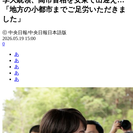
「地方の小都市までご足労いただきま
した」
ⓒ 中央日報/中央日報日本語版
2026.05.19 15:00
0
あ
あ
あ
あ
あ