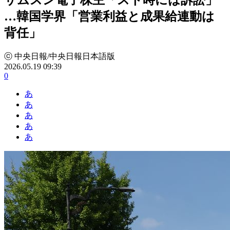
…韓国学界「営業利益と成果給連動は
背任」
ⓒ 中央日報/中央日報日本語版
2026.05.19 09:39
0
あ
あ
あ
あ
あ