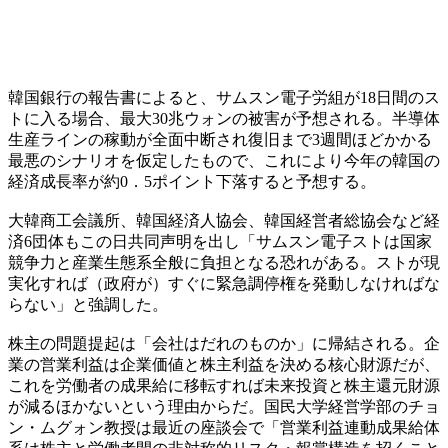
韓国銀行の報告書によると、サムスン電子労組が18日間のス
トに入る場合、最大30兆ウォンの被害が予想される。半導体
生産ラインの稼動が全面中断され復旧まで3週間ほどかかる
最悪のシナリオを仮定したもので、これにより今年の韓国の
経済成長率が約0．5ポイント下落すると予想する。
大韓商工会議所、韓国経済人協会、韓国経営者総協会など経
済6団体もこの日共同声明を出し「サムスン電子ストは国家
競争力と産業生態系全般に負担となる恐れがある。ストが現
実化すれば（政府が）すぐに緊急調停権を発動しなければな
らない」と強調した。
株主の問題提起は「会社はだれのものか」に帰結される。企
業の営業利益は企業価値と株主利益を決める核心財源だが、
これを労働者の成果給に移転すれば未来投資と株主還元財源
が減るほかないという理由からだ。国民大学経営学部のチョ
ン・ムグォン教授は最近の座談会で「営業利益連動成果給体