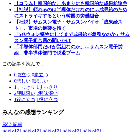
【コラム】韓国的な、あまりにも韓国的な成果給論争
【社説】頼れるのは半導体だけなのに…成果給のため
にストライキするという韓国の労働組合
【社説】サムスン電子・サムスンバイオ「成果給ス
ト」、市場の逆襲を招く
「5兆ウォン犠牲にしてまで成果給が急務なのか」サム
スン電子組合員の問いかけ
「半導体部門だけが労組なのか」…サムスン電子労
組、非半導体部門で脱退ブーム
この記事を読んで…
0
腹立つ
0
腹立つ
0
悲しい
0
悲しい
1
すっきり
1
すっきり
2
興味深い
2
興味深い
1
役に立つ
1
役に立つ
みんなの感想ランキング
経済 記事
공유하기
공유하기
공유하기
공유하기
공유하기