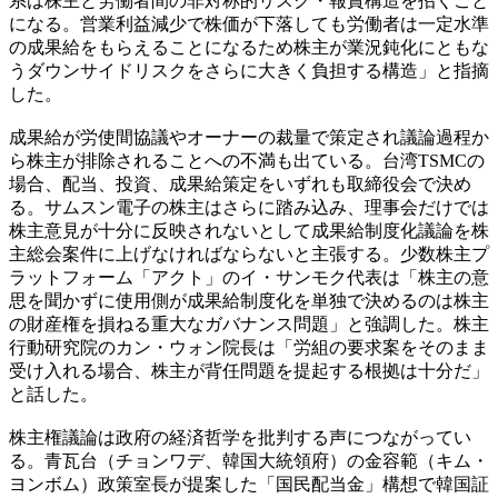
系は株主と労働者間の非対称的リスク・報賞構造を招くこと
になる。営業利益減少で株価が下落しても労働者は一定水準
の成果給をもらえることになるため株主が業況鈍化にともな
うダウンサイドリスクをさらに大きく負担する構造」と指摘
した。
成果給が労使間協議やオーナーの裁量で策定され議論過程か
ら株主が排除されることへの不満も出ている。台湾TSMCの
場合、配当、投資、成果給策定をいずれも取締役会で決め
る。サムスン電子の株主はさらに踏み込み、理事会だけでは
株主意見が十分に反映されないとして成果給制度化議論を株
主総会案件に上げなければならないと主張する。少数株主プ
ラットフォーム「アクト」のイ・サンモク代表は「株主の意
思を聞かずに使用側が成果給制度化を単独で決めるのは株主
の財産権を損ねる重大なガバナンス問題」と強調した。株主
行動研究院のカン・ウォン院長は「労組の要求案をそのまま
受け入れる場合、株主が背任問題を提起する根拠は十分だ」
と話した。
株主権議論は政府の経済哲学を批判する声につながってい
る。青瓦台（チョンワデ、韓国大統領府）の金容範（キム・
ヨンボム）政策室長が提案した「国民配当金」構想で韓国証