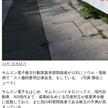
사진 크게보기
サムスン電子株主行動実践本部関係者が12日にソウル・漢南
洞で「スト撤回要求記者会見」をしている。［写真 聯合ニ
ュース］
サムスン電子をはじめ、サムスンバイオロジックス、現代自
動車、HD現代まで、成果給をめぐる労使対立が産業界全般
に拡散しており、また別の利害関係者である株主の不満が高
まっている。