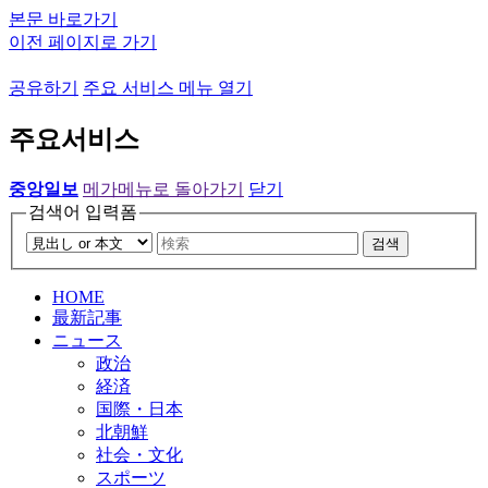
본문 바로가기
이전 페이지로 가기
공유하기
주요 서비스 메뉴 열기
주요서비스
중앙일보
메가메뉴로 돌아가기
닫기
검색어 입력폼
검색
HOME
最新記事
ニュース
政治
経済
国際・日本
北朝鮮
社会・文化
スポーツ