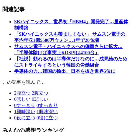
関連記事
SKハイニックス、世界初「HBM4」開発完了…量産体
制構築
「SKハイニックスも羨ましくない」 サムスン電子の
平均年収1億5500万ウォン…1年で20％増
サムスン電子・ハイニックスへの偏重さらに拡大…
「半導体除けば事実上KOSPIは4100台」
【社説】頼れるのは半導体だけなのに…成果給のため
にストライキするという韓国の労働組合
半導体の力…韓国の輸出、日本を抜き世界5位に
この記事を読んで…
2
腹立つ
2
腹立つ
0
悲しい
0
悲しい
0
すっきり
0
すっきり
1
興味深い
1
興味深い
0
役に立つ
0
役に立つ
みんなの感想ランキング