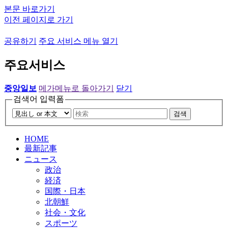
본문 바로가기
이전 페이지로 가기
공유하기
주요 서비스 메뉴 열기
주요서비스
중앙일보
메가메뉴로 돌아가기
닫기
검색어 입력폼
검색
HOME
最新記事
ニュース
政治
経済
国際・日本
北朝鮮
社会・文化
スポーツ