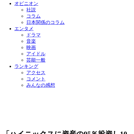
オピニオン
社説
コラム
日本関係のコラム
エンタメ
ドラマ
音楽
映画
アイドル
芸能一般
ランキング
アクセス
コメント
みんなの感想
「ハイニックスに資産の95％投資し10