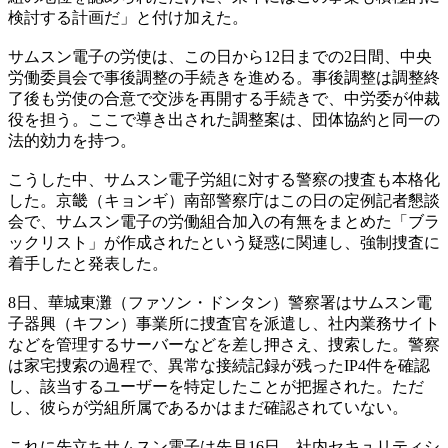
検討する計画だ」と付け加えた。
サムスン電子の労使は、この日から12日までの2日間、中央
労働委員会で事後調整の手続きを進める。事後調整は調整終
了後も労使の合意で交渉を再開する手続きで、中労委が仲裁
役を担う。ここで導き出された調整案は、団体協約と同一の
法的効力を持つ。
こうした中、サムスン電子労組に対する警察の捜査も本格化
した。京畿（キョンギ）南部警察庁はこの日の定例記者懇談
会で、サムスン電子の労働組合加入の有無をまとめた「ブラ
ックリスト」が作成されたという疑惑に関連し、強制捜査に
着手したと発表した。
8日、華城東灘（ファソン・ドンタン）警察署はサムスン電
子器興（キフン）事業所に捜査官を派遣し、社内業務サイト
などを管理するサーバーなどを差し押さえ、捜索した。警察
は家宅捜索の過程で、異常な接続記録が残ったIP4件を確認
し、該当するユーザーを特定したことが把握された。ただ
し、彼らが労組所属であるかはまだ確認されていない。
これに先立ちサムスン電子は先月16日、社内セキュリティシ