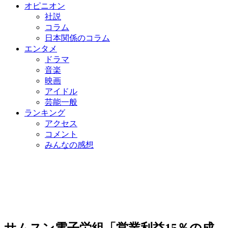
オピニオン
社説
コラム
日本関係のコラム
エンタメ
ドラマ
音楽
映画
アイドル
芸能一般
ランキング
アクセス
コメント
みんなの感想
サムスン電子労組「営業利益15％の成