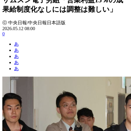
果給制度化なしには調整は難しい」
ⓒ 中央日報/中央日報日本語版
2026.05.12 08:00
0
あ
あ
あ
あ
あ