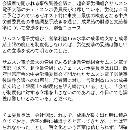
会議室で開かれる事後調整会議に、超企業労働組合サムスン
電子支部のチェ・スンホ委員長が出席している。労使は21日
に予定されているゼネスト前に事実上最後の機会となる中央
労働委員会の事後調整手続きを通じ、成果給の財源と支給基
準について交渉を行う。聯合ニュース
サムスン電子労組が、営業利益15％水準の成果給支給と成果
給上限の廃止を制度化しなければ、労使交渉の妥結は難しい
との立場を改めて明らかにした。
サムスン電子最大の労組である超企業労働組合サムスン電子
支部（以下、超企業労組）のチェ・スンホ委員長は11日、政
府世宗庁舎の中央労働委員会で開かれたサムスン電子労使事
後調整会議への出席前、記者団に対し「営業利益15％の成果
給支給と上限廃止の制度化を訴え続けている」とし、「会社
が制度化に対する立場を出さないのであれば、今日にでも調
整は難しいとみている」と述べた。
チェ委員長は「会社側はこれまで、成果が良く出た時に積み
立てておき、赤字の時に補填すると言ってきたが、これは守
られなかった」とし「明文化という言葉は信じられず、明確