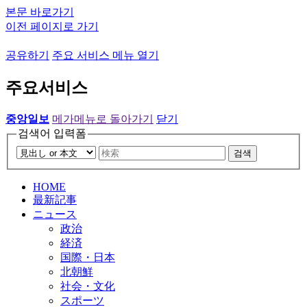
본문 바로가기
이전 페이지로 가기
공유하기
주요 서비스 메뉴 열기
주요서비스
중앙일보
메가메뉴로 돌아가기
닫기
검색어 입력폼
검색
HOME
最新記事
ニュース
政治
経済
国際・日本
北朝鮮
社会・文化
スポーツ