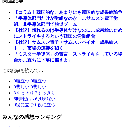
関連記事
【コラム】韓国的な、あまりにも韓国的な成果給論争
「半導体部門だけが労組なのか」…サムスン電子労
組、非半導体部門で脱退ブーム
【社説】頼れるのは半導体だけなのに…成果給のため
にストライキするという韓国の労働組合
【社説】サムスン電子・サムスンバイオ「成果給ス
ト」、市場の逆襲を招く
「ミスター半導体」の苦言「ストライキをしている場
合か…直ちに下落に備えよ」
この記事を読んで…
0
腹立つ
0
腹立つ
0
悲しい
0
悲しい
3
すっきり
3
すっきり
6
興味深い
6
興味深い
0
役に立つ
0
役に立つ
みんなの感想ランキング