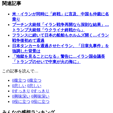
関連記事
米・イランが同時に「終戦」に言及、中国も仲裁に名
乗り
プーチン大統領「イラン戦争再開なら深刻な結果」…
トランプ大統領「ウクライナ終戦から」
フランスに続いて日本の船舶もホルムズ開く…イラン
戦争後初めて通過
日本タンカーを通過させたイラン、「日章丸事件」を
強調した背景は
「地獄を見ることになる」警告に…イラン国会議長
「トランプのせいで中東が火の海に」
この記事を読んで…
0
腹立つ
0
腹立つ
0
悲しい
0
悲しい
0
すっきり
0
すっきり
0
興味深い
0
興味深い
0
役に立つ
0
役に立つ
みんなの感想ランキング