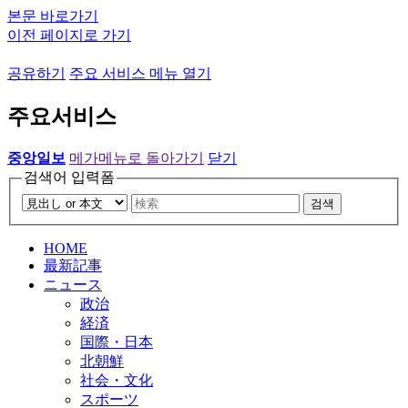
본문 바로가기
이전 페이지로 가기
공유하기
주요 서비스 메뉴 열기
주요서비스
중앙일보
메가메뉴로 돌아가기
닫기
검색어 입력폼
검색
HOME
最新記事
ニュース
政治
経済
国際・日本
北朝鮮
社会・文化
スポーツ