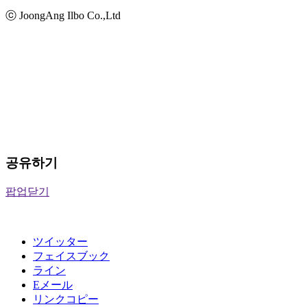
ⓒ JoongAng Ilbo Co.,Ltd
공유하기
팝업닫기
ツイッター
フェイスブック
ライン
Eメール
リンクコピー