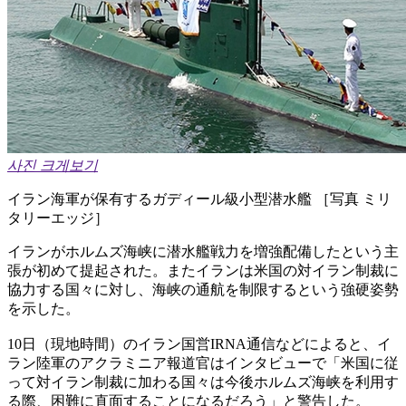
사진 크게보기
イラン海軍が保有するガディール級小型潜水艦 ［写真 ミリ
タリーエッジ］
イランがホルムズ海峡に潜水艦戦力を増強配備したという主
張が初めて提起された。またイランは米国の対イラン制裁に
協力する国々に対し、海峡の通航を制限するという強硬姿勢
を示した。
10日（現地時間）のイラン国営IRNA通信などによると、イ
ラン陸軍のアクラミニア報道官はインタビューで「米国に従
って対イラン制裁に加わる国々は今後ホルムズ海峡を利用す
る際、困難に直面することになるだろう」と警告した。