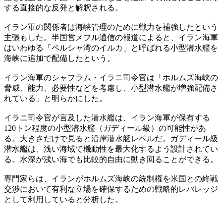
する直接的な反発と解釈される。
イラン軍の関係者は海峡管理のために戦力を補強したという
主張もした。半国営メフル通信の報道によると、イラン海軍
はいわゆる「ペルシャ湾のイルカ」と呼ばれる小型潜水艦を
海峡に追加で配備したという。
イラン海軍のシャフラム・イラニ司令官は「ホルムズ海峡の
脅威、能力、必要性などを考慮し、小型潜水艦が増強配備さ
れている」と明らかにした。
イラニ司令官が言及した潜水艦は、イラン海軍が保有する
120トン程度の小型潜水艦（ガディール級）の可能性があ
る。大きさだけで見ると沿岸潜水艇レベルだ。ガディール級
潜水艦は、浅い海域で機動性を最大化するよう設計されてい
る。水深が浅い海でも比較的自由に動き回ることができる。
専門家らは、イランがホルムズ海峡の統制権を米国との終戦
交渉において有利な立場を確保するための戦略的レバレッジ
として利用していると分析した。