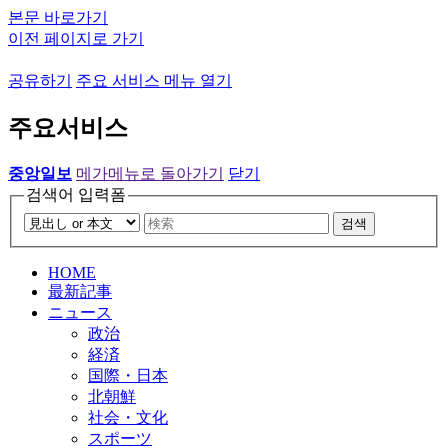
본문 바로가기
이전 페이지로 가기
공유하기
주요 서비스 메뉴 열기
주요서비스
중앙일보
메가메뉴로 돌아가기
닫기
검색어 입력폼
검색
HOME
最新記事
ニュース
政治
経済
国際・日本
北朝鮮
社会・文化
スポーツ