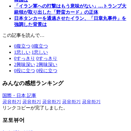
「イラン軍への打撃はもう意味がない」…トランプ大
統領が取り出した「野蛮カード」の正体
日本タンカーを通過させたイラン、「日章丸事件」を
強調した背景は
この記事を読んで…
0
腹立つ
0
腹立つ
1
悲しい
1
悲しい
0
すっきり
0
すっきり
2
興味深い
2
興味深い
0
役に立つ
0
役に立つ
みんなの感想ランキング
国際・日本 記事
공유하기
공유하기
공유하기
공유하기
공유하기
リンクコピーが完了しました。
포토뷰어