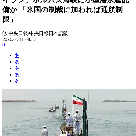
備か 「米国の制裁に加われば通航制
限」
ⓒ 中央日報/中央日報日本語版
2026.05.11 08:37
0
あ
あ
あ
あ
あ