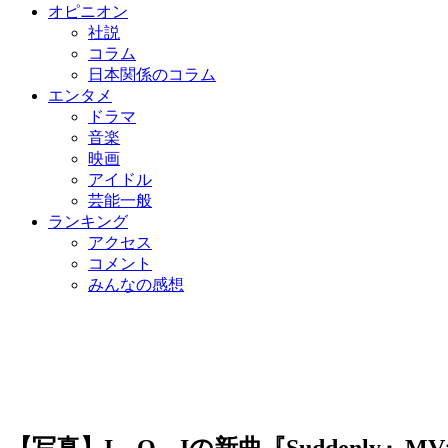
オピニオン
社説
コラム
日本関係のコラム
エンタメ
ドラマ
音楽
映画
アイドル
芸能一般
ランキング
アクセス
コメント
みんなの感想
【写真】I．O．Iの新曲『Suddenly