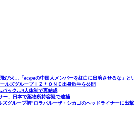
び火…「aespaの中国人メンバーを紅白に出演させるな」と
ールズグループＩＺ＊ＯＮＥ出身歌手を公開
カムバック…9人体制で再結成
ーサー、日本で薬物所持容疑で逮捕
ルズグループ初”ロラパルーザ・シカゴのヘッドライナーに出撃