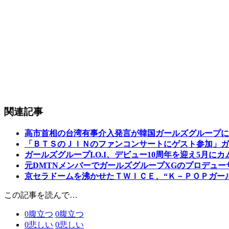
関連記事
高市首相の台湾有事介入発言が韓国ガールズグループに飛
「ＢＴＳのＪＩＮのファンコンサートにゲスト参加」ガ
ガールズグループI.O.I、デビュー10周年を迎え5月に
元DMTNメンバーでガールズグループXGのプロデュ
京セラドームを沸かせたＴＷＩＣＥ、“Ｋ－ＰＯＰガー
この記事を読んで…
0
腹立つ
0
腹立つ
0
悲しい
0
悲しい