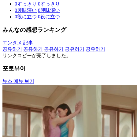
0
すっきり
0
すっきり
0
興味深い
0
興味深い
0
役に立つ
0
役に立つ
みんなの感想ランキング
エンタメ 記事
공유하기
공유하기
공유하기
공유하기
공유하기
リンクコピーが完了しました。
포토뷰어
뉴스 메뉴 보기