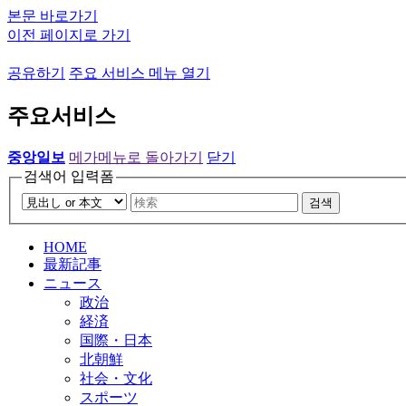
본문 바로가기
이전 페이지로 가기
공유하기
주요 서비스 메뉴 열기
주요서비스
중앙일보
메가메뉴로 돌아가기
닫기
검색어 입력폼
검색
HOME
最新記事
ニュース
政治
経済
国際・日本
北朝鮮
社会・文化
スポーツ