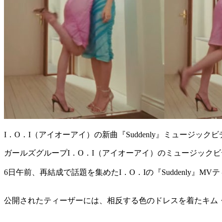
I．O．I（アイオーアイ）の新曲『Suddenly』ミュージ
ガールズグループI．O．I（アイオーアイ）のミュージック
6日午前、再結成で話題を集めたI．O．Iの『Suddenly』M
公開されたティーザーには、相反する色のドレスを着たキム