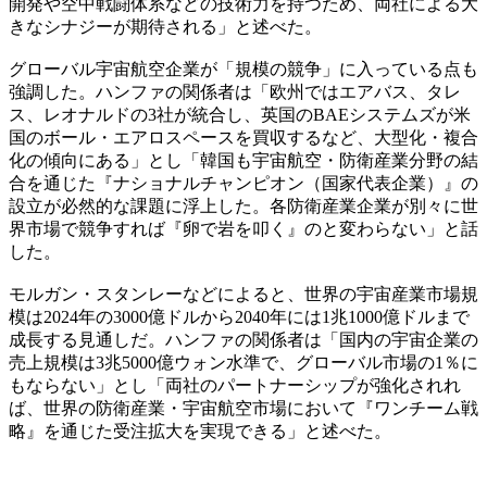
開発や空中戦闘体系などの技術力を持つため、両社による大
きなシナジーが期待される」と述べた。
グローバル宇宙航空企業が「規模の競争」に入っている点も
強調した。ハンファの関係者は「欧州ではエアバス、タレ
ス、レオナルドの3社が統合し、英国のBAEシステムズが米
国のボール・エアロスペースを買収するなど、大型化・複合
化の傾向にある」とし「韓国も宇宙航空・防衛産業分野の結
合を通じた『ナショナルチャンピオン（国家代表企業）』の
設立が必然的な課題に浮上した。各防衛産業企業が別々に世
界市場で競争すれば『卵で岩を叩く』のと変わらない」と話
した。
モルガン・スタンレーなどによると、世界の宇宙産業市場規
模は2024年の3000億ドルから2040年には1兆1000億ドルまで
成長する見通しだ。ハンファの関係者は「国内の宇宙企業の
売上規模は3兆5000億ウォン水準で、グローバル市場の1％に
もならない」とし「両社のパートナーシップが強化されれ
ば、世界の防衛産業・宇宙航空市場において『ワンチーム戦
略』を通じた受注拡大を実現できる」と述べた。