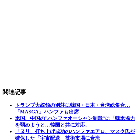
関連記事
トランプ大統領の別荘に韓国・日本・台湾総集合…
「MASGA」ハンファも出席
米国、中国の”ハンファオーシャン制裁“に「韓米協力
を弱めようと…韓国と共に対応」
「ヌリ」打ち上げ成功のハンファエアロ、マスク氏が
確保した「宇宙配送」技術市場に合流