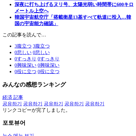
深夜に打ち上げるヌリ号、太陽光弱い時間帯に600キロ
メートル上空へ
韓国宇宙航空庁「搭載衛星13基すべて軌道に投入…韓
国の宇宙能力確認」
この記事を読んで…
3
腹立つ
3
腹立つ
0
悲しい
0
悲しい
0
すっきり
0
すっきり
0
興味深い
0
興味深い
0
役に立つ
0
役に立つ
みんなの感想ランキング
経済 記事
공유하기
공유하기
공유하기
공유하기
공유하기
リンクコピーが完了しました。
포토뷰어
뉴스 메뉴 보기