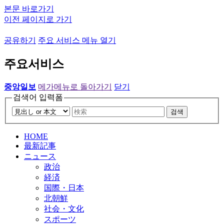
본문 바로가기
이전 페이지로 가기
공유하기
주요 서비스 메뉴 열기
주요서비스
중앙일보
메가메뉴로 돌아가기
닫기
검색어 입력폼
검색
HOME
最新記事
ニュース
政治
経済
国際・日本
北朝鮮
社会・文化
スポーツ