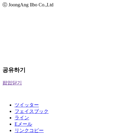
ⓒ JoongAng Ilbo Co.,Ltd
공유하기
팝업닫기
ツイッター
フェイスブック
ライン
Eメール
リンクコピー