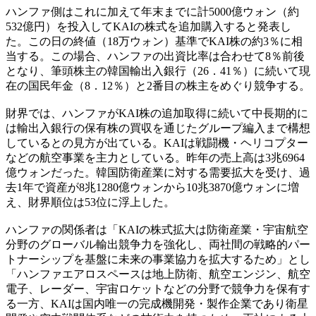
ハンファ側はこれに加えて年末までに計5000億ウォン（約
532億円）を投入してKAIの株式を追加購入すると発表し
た。この日の終値（18万ウォン）基準でKAI株の約3％に相
当する。この場合、ハンファの出資比率は合わせて8％前後
となり、筆頭株主の韓国輸出入銀行（26．41％）に続いて現
在の国民年金（8．12％）と2番目の株主をめぐり競争する。
財界では、ハンファがKAI株の追加取得に続いて中長期的に
は輸出入銀行の保有株の買収を通じたグループ編入まで構想
しているとの見方が出ている。KAIは戦闘機・ヘリコプター
などの航空事業を主力としている。昨年の売上高は3兆6964
億ウォンだった。韓国防衛産業に対する需要拡大を受け、過
去1年で資産が8兆1280億ウォンから10兆3870億ウォンに増
え、財界順位は53位に浮上した。
ハンファの関係者は「KAIの株式拡大は防衛産業・宇宙航空
分野のグローバル輸出競争力を強化し、両社間の戦略的パー
トナーシップを基盤に未来の事業協力を拡大するため」とし
「ハンファエアロスペースは地上防衛、航空エンジン、航空
電子、レーダー、宇宙ロケットなどの分野で競争力を保有す
る一方、KAIは国内唯一の完成機開発・製作企業であり衛星