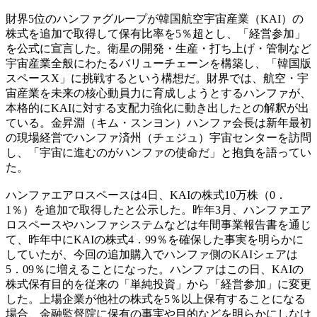
財界5位のハンファグループが韓国航空宇宙産業（KAI）の
株式を追加で取得して保有比率を5％超とし、「経営参加」
を公式に宣言した。衛星の開発・生産・打ち上げ・管制など
宇宙産業全般にわたるバリューチェーンを構築し、「韓国版
スペースX」に挑戦するという構想だ。財界では、航空・宇
宙産業を未来の核心動員力に育成しようとするハンファが、
本格的にKAIに対する支配力強化に動き出したとの解釈が出
ている。金昇淵（キム・スンヨン）ハンファ会長は新年最初
の現場経営でハンファ済州（チェジュ）宇宙センターを訪問
し、「宇宙に進むのがハンファの使命だ」と抱負を語ってい
た。
ハンファエアロスペースは4日、KAIの株式10万株（0．
1％）を追加で取得したと公示した。昨年3月、ハンファエア
ロスペースやハンファシステムなどは年間事業報告書を通じ
て、昨年中にKAIの株式4．99％を確保した事実を明らかに
していたが、今回の追加購入でハンファ側のKAIシェアは
5．09％に増えることになった。ハンファはこの日、KAIの
株式保有目的を従来の「単純投資」から「経営参加」に変更
した。上場企業が他社の株式を5％以上保有することになる
場合、金融監督院に保有の事実や目的などを明らかにしなけ