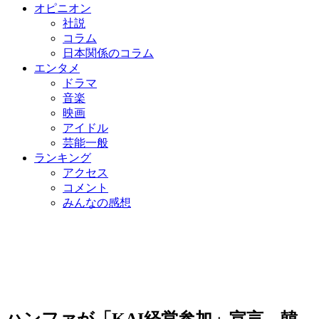
オピニオン
社説
コラム
日本関係のコラム
エンタメ
ドラマ
音楽
映画
アイドル
芸能一般
ランキング
アクセス
コメント
みんなの感想
ハンファが「KAI経営参加」宣言…韓