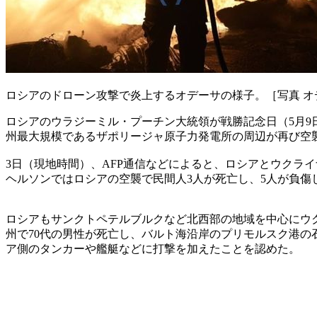
ロシアのドローン攻撃で炎上するオデーサの様子。［写真 オ
ロシアのウラジーミル・プーチン大統領が戦勝記念日（5月
州最大規模であるザポリージャ原子力発電所の周辺が再び空
3日（現地時間）、AFP通信などによると、ロシアとウクラ
ヘルソンではロシアの空襲で民間人3人が死亡し、5人が負傷
ロシアもサンクトペテルブルクなど北西部の地域を中心にウク
州で70代の男性が死亡し、バルト海沿岸のプリモルスク港
ア側のタンカーや艦艇などに打撃を加えたことを認めた。