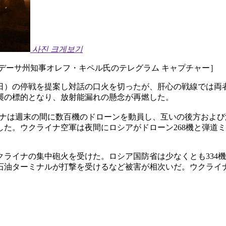
사진 크게보기
デーサ州知事オレフ・キペル氏のテレグラム キャプチャー］
9日）の停戦を提案し対話の口火を切ったが、肝心の戦線では両
襲の標的となり、放射能漏れの懸念が再燃した。
イナは週末の間に数百機のドローンを動員し、互いの後方およ
した。ウクライナ空軍は夜間にロシアがドローン268機と弾道
ライナの集中砲火を受けた。ロシア国防省は少なくとも334
の石油ターミナルが打撃を受けるなど被害が相次いだ。ウクライ