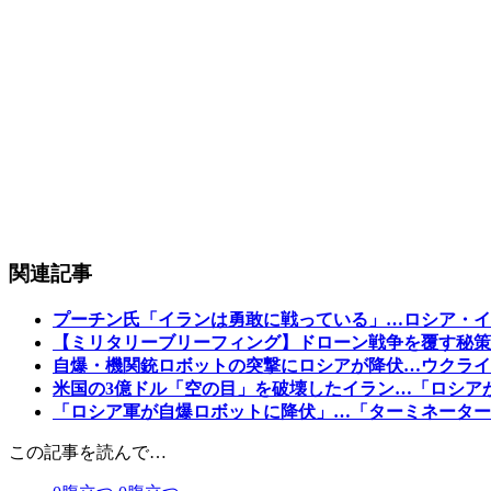
関連記事
プーチン氏「イランは勇敢に戦っている」…ロシア・イ
【ミリタリーブリーフィング】ドローン戦争を覆す秘策
自爆・機関銃ロボットの突撃にロシアが降伏…ウクライ
米国の3億ドル「空の目」を破壊したイラン…「ロシアが
「ロシア軍が自爆ロボットに降伏」…「ターミネーター
この記事を読んで…