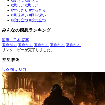
0
腹立つ
0
腹立つ
0
悲しい
0
悲しい
0
すっきり
0
すっきり
0
興味深い
0
興味深い
0
役に立つ
0
役に立つ
みんなの感想ランキング
国際・日本 記事
공유하기
공유하기
공유하기
공유하기
공유하기
リンクコピーが完了しました。
포토뷰어
뉴스 메뉴 보기