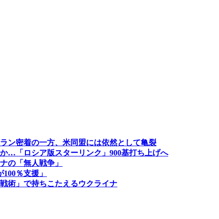
ラン密着の一方、米同盟には依然として亀裂
か…「ロシア版スターリンク」900基打ち上げへ
ナの「無人戦争」
100％支援」
戦術」で持ちこたえるウクライナ