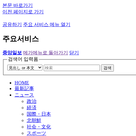
본문 바로가기
이전 페이지로 가기
공유하기
주요 서비스 메뉴 열기
주요서비스
중앙일보
메가메뉴로 돌아가기
닫기
검색어 입력폼
검색
HOME
最新記事
ニュース
政治
経済
国際・日本
北朝鮮
社会・文化
スポーツ