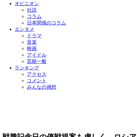
オピニオン
社説
コラム
日本関係のコラム
エンタメ
ドラマ
音楽
映画
アイドル
芸能一般
ランキング
アクセス
コメント
みんなの感想
戦勝記念日の停戦提案も虚しく…ロシア